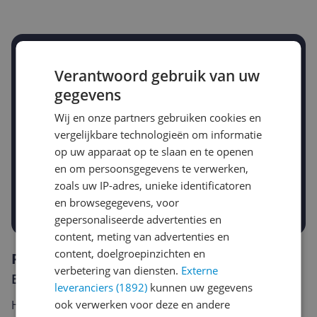
Stel een alert in en mis geen prijsdaling
Verantwoord gebruik van uw
Krijg een seintje zodra de prijs zakt
Jouw e-mailadres
gegevens
Wij en onze partners gebruiken cookies en
vergelijkbare technologieën om informatie
Gewenste daling of bedrag
op uw apparaat op te slaan en te openen
Gewenste prijs
en om persoonsgegevens te verwerken,
€
-5%
-10%
-15%
zoals uw IP-adres, unieke identificatoren
en browsegegevens, voor
Prijsalert aanzetten
gepersonaliseerde advertenties en
content, meting van advertenties en
content, doelgroepinzichten en
Reviews
verbetering van diensten.
Externe
Er zijn nog geen reviews geschreven
leveranciers (1892)
kunnen uw gegevens
ook verwerken voor deze en andere
Heb jij dit product in bezit en wil je graag je mening