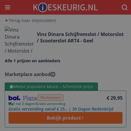
Menu
Waar
Terug naar stepscooters
Vinz Dinara Schijfremslot / Motorslot
/ Scooterslot ART4 - Geel
Alle 1 prijzen en aanbieders
Marketplace aanbod
Bekijk product
Meest populaire keuze – Scherpste prijs!
€ 29,95
Marketplace
1 tot 2 dagen
Gratis verzending
Gratis verzending vanaf € 25,- | 30 Dagen Bedenktijd
Bekijk product