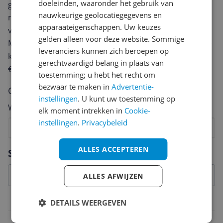
doeleinden, waaronder het gebruik van
geven? Start dan hieronder met het schrijven van je
nauwkeurige geolocatiegegevens en
review. Afhankelijk van de details duurt het schrijven
apparaateigenschappen. Uw keuzes
van een review gemiddeld tussen de 3 en 10 minuten.
gelden alleen voor deze website. Sommige
Met jouw mening help je andere bezoekers een betere
leveranciers kunnen zich beroepen op
keuze te maken én maak je iedere maand kans op
gerechtvaardigd belang in plaats van
€250,-!
Klik hier voor de actievoorwaarden.
toestemming; u hebt het recht om
bezwaar te maken in
Advertentie-
Cijfer
instellingen
. U kunt uw toestemming op
Welk cijfer geef jij dit product?
elk moment intrekken in
Cookie-
instellingen
.
Privacybeleid
1
2
3
4
5
6
7
8
9
10
Vraag 1 van 4
ALLES ACCEPTEREN
Specificaties
ALLES AFWIJZEN
Belangrijkste kenmerken
DETAILS WEERGEVEN
EAN