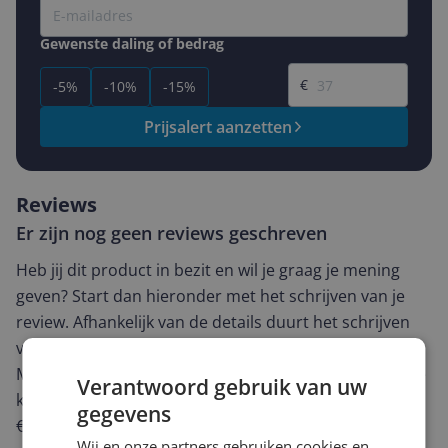
Gewenste daling of bedrag
Gewenste prijs
€
-5%
-10%
-15%
Prijsalert aanzetten
Reviews
Er zijn nog geen reviews geschreven
Heb jij dit product in bezit en wil je graag je mening
geven? Start dan hieronder met het schrijven van je
review. Afhankelijk van de details duurt het schrijven
van een review gemiddeld tussen de 3 en 10 minuten.
Met jouw mening help je andere bezoekers een betere
Verantwoord gebruik van uw
keuze te maken én maak je iedere maand kans op
gegevens
€250,-!
Klik hier voor de actievoorwaarden.
Wij en onze partners gebruiken cookies en