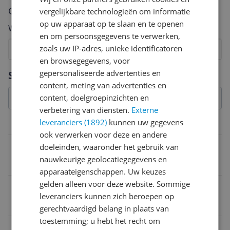
Cijfer
vergelijkbare technologieën om informatie
op uw apparaat op te slaan en te openen
Welk cijfer geef jij dit product?
en om persoonsgegevens te verwerken,
zoals uw IP-adres, unieke identificatoren
1
2
3
4
5
6
7
8
9
10
en browsegegevens, voor
Vraag 1 van 4
gepersonaliseerde advertenties en
Specificaties
content, meting van advertenties en
content, doelgroepinzichten en
verbetering van diensten.
Externe
leveranciers (1892)
kunnen uw gegevens
Overige kenmerken
ook verwerken voor deze en andere
Geschikt voor Fietstype
doeleinden, waaronder het gebruik van
nauwkeurige geolocatiegegevens en
Stadsfiets
apparaateigenschappen. Uw keuzes
gelden alleen voor deze website. Sommige
Verpakking lengte
leveranciers kunnen zich beroepen op
39,5 cm
gerechtvaardigd belang in plaats van
toestemming; u hebt het recht om
Verpakking breedte