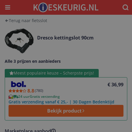
Menu
Waar
Terug naar fietsslot
Dresco kettingslot 90cm
Alle 3 prijzen en aanbieders
Bekijk product
Meest populaire keuze – Scherpste prijs!
€ 36,99
8.8
(
780
)
24 uur
Gratis verzending
Gratis verzending vanaf € 25,- | 30 Dagen Bedenktijd
Bekijk product
Marketplace aanbod