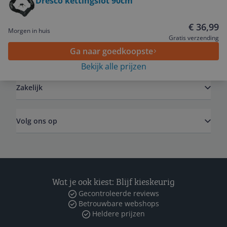
Dresco kettingslot 90cm
Service
€ 36,99
Morgen in huis
Gratis verzending
Ga naar goedkoopste
Algemeen
Bekijk alle prijzen
Zakelijk
Volg ons op
Wat je ook kiest: Blijf kieskeurig
Gecontroleerde reviews
Betrouwbare webshops
Heldere prijzen