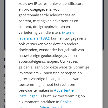
Jouw e-mailadres
zoals uw IP-adres, unieke identificatoren
en browsegegevens, voor
gepersonaliseerde advertenties en
content, meting van advertenties en
Gewenste daling of bedrag
Gewenste prijs
content, doelgroepinzichten en
€
-5%
-10%
-15%
verbetering van diensten.
Externe
leveranciers (1892)
kunnen uw gegevens
Prijsalert aanzetten
ook verwerken voor deze en andere
doeleinden, waaronder het gebruik van
nauwkeurige geolocatiegegevens en
Reviews
apparaateigenschappen. Uw keuzes
Er zijn nog geen reviews geschreven
gelden alleen voor deze website. Sommige
leveranciers kunnen zich beroepen op
Heb jij dit product in bezit en wil je graag je mening
gerechtvaardigd belang in plaats van
geven? Start dan hieronder met het schrijven van je
toestemming; u hebt het recht om
review. Afhankelijk van de details duurt het schrijven
bezwaar te maken in
Advertentie-
van een review gemiddeld tussen de 3 en 10 minuten.
instellingen
. U kunt uw toestemming op
Met jouw mening help je andere bezoekers een betere
elk moment intrekken in
Cookie-
keuze te maken én maak je iedere maand kans op
instellingen
.
Privacybeleid