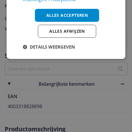
€250,-!
Klik hier voor de actievoorwaarden.
ALLES ACCEPTEREN
Cijfer
Welk cijfer geef jij dit product?
ALLES AFWIJZEN
1
2
3
4
5
6
7
8
9
10
DETAILS WEERGEVEN
Vraag 1 van 4
Specificaties
Belangrijkste kenmerken
EAN
4003318828898
Productomschrijving