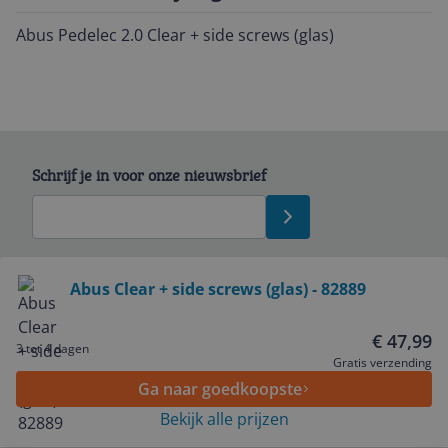
Abus Pedelec 2.0 Clear + side screws (glas)
Schrijf je in voor onze nieuwsbrief
Bekijk product
Abus Clear + side screws (glas) - 82889
Service
€ 47,99
3 tot 4 dagen
Gratis verzending
Ga naar goedkoopste
Algemeen
Bekijk alle prijzen