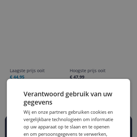
Laagste prijs ooit
Hoogste prijs ooit
€ 44,95
€ 47,99
Goedkoopste nu
Laatste prijsupdate
Verantwoord gebruik van uw
€ 47,99
08-08-2026
gegevens
Wij en onze partners gebruiken cookies en
vergelijkbare technologieën om informatie
Stel een alert in en mis geen prijsdaling
op uw apparaat op te slaan en te openen
Krijg een seintje zodra de prijs zakt
en om persoonsgegevens te verwerken,