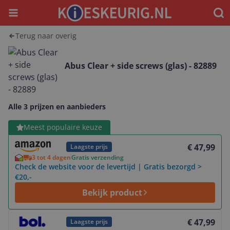
Menu
Waar
Terug naar overig
Abus Clear + side screws (glas) - 82889
Alle 3 prijzen en aanbieders
Bekijk product
Meest populaire keuze
€ 47,99
Laagste prijs
3 tot 4 dagen
Gratis verzending
Check de website voor de levertijd | Gratis bezorgd >
€20,-
Bekijk product
Bekijk product
€ 47,99
Laagste prijs