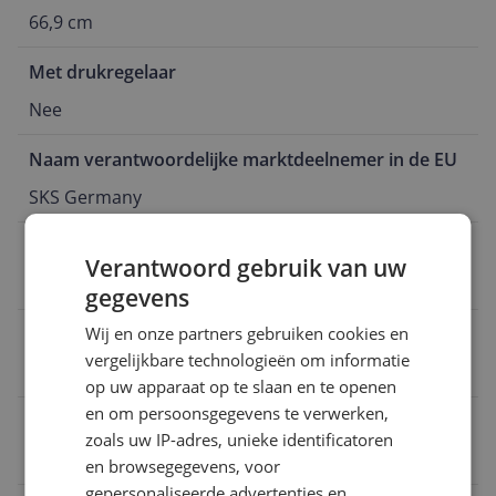
66,9 cm
Met drukregelaar
Nee
Naam verantwoordelijke marktdeelnemer in de EU
SKS Germany
Fabrieksgarantie termijn
Verantwoord gebruik van uw
Geen fabrieksgarantie
gegevens
Product gewicht
Wij en onze partners gebruiken cookies en
vergelijkbare technologieën om informatie
1,45 kg
op uw apparaat op te slaan en te openen
en om persoonsgegevens te verwerken,
eWaste
zoals uw IP-adres, unieke identificatoren
Nee
en browsegegevens, voor
gepersonaliseerde advertenties en