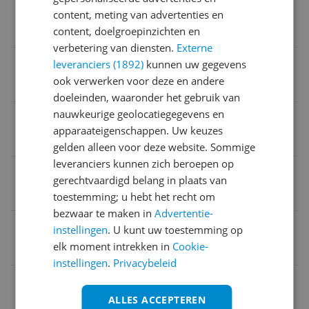
Met schroefdraad
content, meting van advertenties en
Nee
content, doelgroepinzichten en
verbetering van diensten.
Externe
Verpakking hoogte
leveranciers (1892)
kunnen uw gegevens
ook verwerken voor deze en andere
21,2 cm
doeleinden, waaronder het gebruik van
nauwkeurige geolocatiegegevens en
Taal handleiding
apparaateigenschappen. Uw keuzes
Engels
gelden alleen voor deze website. Sommige
leveranciers kunnen zich beroepen op
Geschikt voor Fietstype
gerechtvaardigd belang in plaats van
Stadsfiets
toestemming; u hebt het recht om
bezwaar te maken in
Advertentie-
Verpakking breedte
instellingen
. U kunt uw toestemming op
elk moment intrekken in
Cookie-
26,6 cm
instellingen
.
Privacybeleid
Geschikt voor fietsventiel
ALLES ACCEPTEREN
Ja