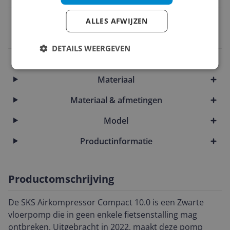
EAN
ALLES AFWIJZEN
4002556971014
DETAILS WEERGEVEN
Inhoud en samenstelling van dit artikel
Materiaal
Materiaal & afmetingen
Model
Productinformatie
Productomschrijving
De SKS Airkompressor Compact 10.0 is een Zwarte
vloerpomp die in geen enkele fietsenstalling mag
ontbreken. Uitgebracht in 2022, maakt deze pomp