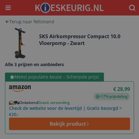
Menu
Waar
Terug naar fietsmand
SKS Airkompressor Compact 10.0
Vloerpomp - Zwart
Alle 3 prijzen en aanbieders
Bekijk product
Meest populaire keuze – Scherpste prijs!
€ 28,99
-17% prijsdaling
Onbekend
Gratis verzending
Check de website voor de levertijd | Gratis bezorgd >
€20,-
Bekijk product