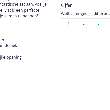
ntastische set aan, voel je
Cijfer
e! Dat is een perfecte
Welk cijfer geef jij dit prod
ijd samen te hebben!
1
2
3
n
ten
an de nek
ijke opening