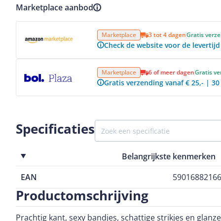
Marketplace aanbod
Bekijk product
Marketplace
3 tot 4 dagen
Gratis verz
Check de website voor de levertijd
Bekijk product
Marketplace
6 of meer dagen
Gratis v
Gratis verzending vanaf € 25,- | 3
Specificaties
Belangrijkste kenmerken
EAN
5901688216
Productomschrijving
Prachtig kant, sexy bandjes, schattige strikjes en glanz