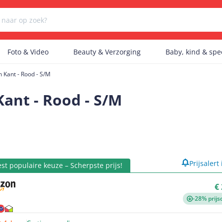
Foto & Video
Beauty & Verzorging
Baby, kind & sp
n Kant - Rood - S/M
Er zijn geen categorieën gevonden.
Kant - Rood - S/M
Er zijn geen producten gevonden.
product
Prijsalert
st populaire keuze – Scherpste prijs!
Er zijn geen artikelen gevonden.
€
-28% prijs