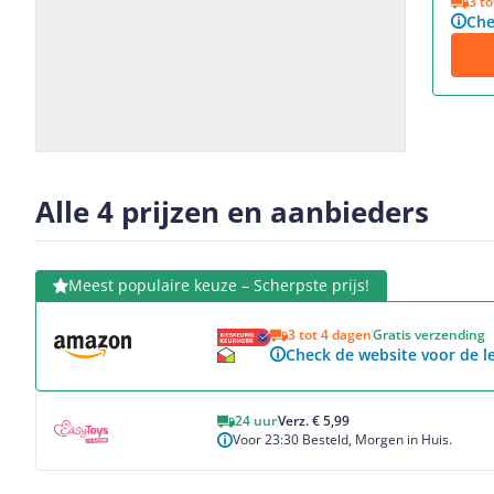
3 t
Che
Slide
Slide
1
2
Alle 4 prijzen en aanbieders
Bekijk product
Meest populaire keuze – Scherpste prijs!
3 tot 4 dagen
Gratis verzending
Check de website voor de le
Bekijk product
24 uur
Verz. € 5,99
Voor 23:30 Besteld, Morgen in Huis.