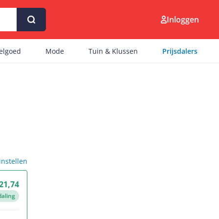
Inloggen
eelgoed
Mode
Tuin & Klussen
Prijsdalers
 instellen
 21,74
daling