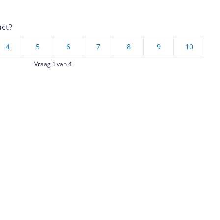
uct?
4
5
6
7
8
9
10
Vraag 1 van 4