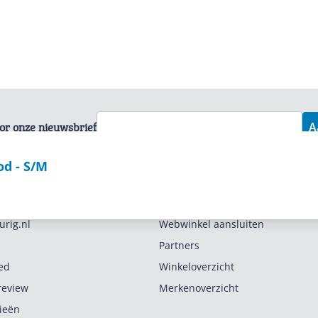
voor onze nieuwsbrief
A
od - S/M
Zakelijk
urig.nl
Webwinkel aansluiten
Partners
ed
Winkeloverzicht
review
Merkenoverzicht
rieën