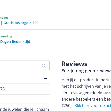
ending
 | Gratis bezorgd > €20,-
erzending
0 Dagen Bedenktijd
Reviews
Er zijn nog geen revie
Heb jij dit product in bezi
met het schrijven van je re
675
een review gemiddeld tuss
andere bezoekers een bet
€250,-!
Klik hier voor de a
ende juwelen die je lichaam