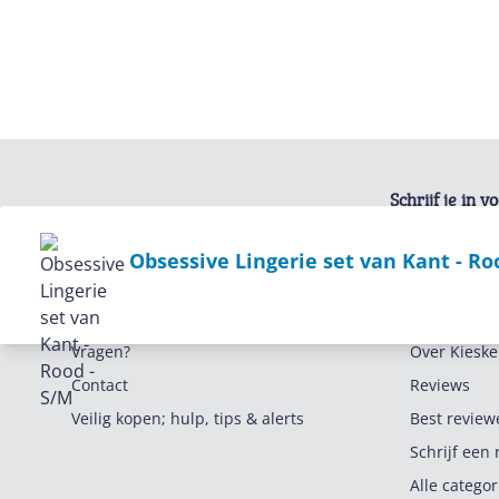
Schrijf je in 
Bekijk product
Obsessive Lingerie set van Kant - Ro
Service
Algemeen
Vragen?
Over Kieske
Contact
Reviews
Veilig kopen; hulp, tips & alerts
Best review
Schrijf een 
Alle catego