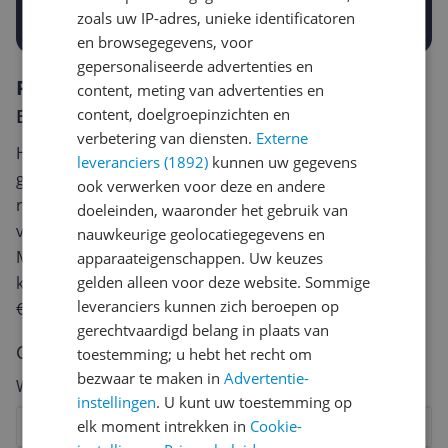
Prijsalert aanzetten
zoals uw IP-adres, unieke identificatoren
en browsegegevens, voor
gepersonaliseerde advertenties en
Reviews
content, meting van advertenties en
Er zijn nog geen reviews geschreven
content, doelgroepinzichten en
verbetering van diensten.
Externe
Heb jij dit product in bezit en wil je graag je mening
leveranciers (1892)
kunnen uw gegevens
geven? Start dan hieronder met het schrijven van je
ook verwerken voor deze en andere
review. Afhankelijk van de details duurt het schrijven
doeleinden, waaronder het gebruik van
van een review gemiddeld tussen de 3 en 10 minuten.
nauwkeurige geolocatiegegevens en
Met jouw mening help je andere bezoekers een betere
apparaateigenschappen. Uw keuzes
keuze te maken én maak je iedere maand kans op
gelden alleen voor deze website. Sommige
leveranciers kunnen zich beroepen op
€250,-!
Klik hier voor de actievoorwaarden.
gerechtvaardigd belang in plaats van
Cijfer
toestemming; u hebt het recht om
bezwaar te maken in
Advertentie-
Welk cijfer geef jij dit product?
instellingen
. U kunt uw toestemming op
elk moment intrekken in
Cookie-
1
2
3
4
5
6
7
8
9
10