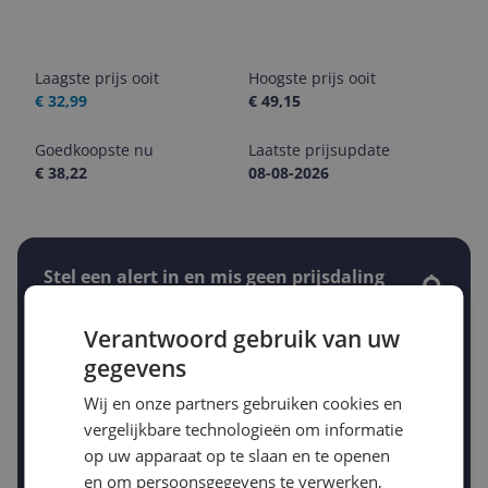
Laagste prijs ooit
Hoogste prijs ooit
€ 32,99
€ 49,15
Goedkoopste nu
Laatste prijsupdate
€ 38,22
08-08-2026
Stel een alert in en mis geen prijsdaling
Krijg een seintje zodra de prijs zakt
Jouw e-mailadres
Verantwoord gebruik van uw
gegevens
Wij en onze partners gebruiken cookies en
Gewenste daling of bedrag
Gewenste prijs
vergelijkbare technologieën om informatie
€
-5%
op uw apparaat op te slaan en te openen
-10%
-15%
en om persoonsgegevens te verwerken,