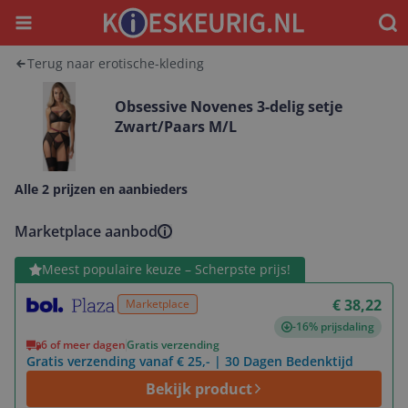
Menu
Waar
Terug naar erotische-kleding
Obsessive Novenes 3-delig setje
Zwart/Paars M/L
Alle 2 prijzen en aanbieders
Marketplace aanbod
Bekijk product
Meest populaire keuze – Scherpste prijs!
€ 38,22
Marketplace
-16% prijsdaling
6 of meer dagen
Gratis verzending
Gratis verzending vanaf € 25,- | 30 Dagen Bedenktijd
Bekijk product