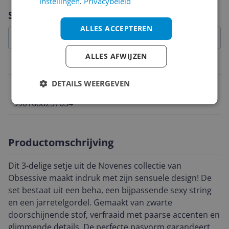
instellingen
.
Privacybeleid
Vraag 1 van 4
Specificaties
ALLES ACCEPTEREN
ALLES AFWIJZEN
Belangrijkste kenmerken
DETAILS WEERGEVEN
EAN
5901688257654
Productomschrijving
Dit 3-delige setje uit de Novenes collectie van
Obsessive maakt indruk met zijn sensuele design! De
set bestaat uit een beha, een bijpassende sexy string
en een jarretelgordel. Gemaakt van zwarte
doorschijnende stof, verfraaid met paarse accenten en
glimmende details. De perfecte pasvorm garandeert