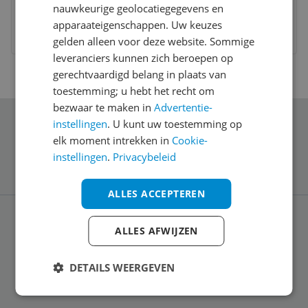
€ 42,70
nauwkeurige geolocatiegegevens en
apparaateigenschappen. Uw keuzes
Bekijk meer informatie
gelden alleen voor deze website. Sommige
leveranciers kunnen zich beroepen op
gerechtvaardigd belang in plaats van
toestemming; u hebt het recht om
bezwaar te maken in
Advertentie-
instellingen
. U kunt uw toestemming op
Schrijf je in voor onze nieuwsbrief
elk moment intrekken in
Cookie-
instellingen
.
Privacybeleid
ALLES ACCEPTEREN
ALLES AFWIJZEN
Service
DETAILS WEERGEVEN
Algemeen