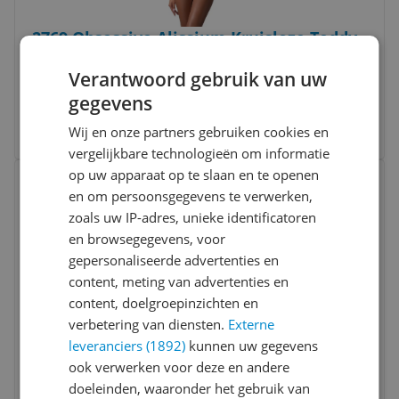
2769 Obsessive Alissium Kruisloze Teddy -
Wit - XS/S
Verantwoord gebruik van uw
€ 50,72
gegevens
Wij en onze partners gebruiken cookies en
Bekijk meer informatie
vergelijkbare technologieën om informatie
Bekijk product
op uw apparaat op te slaan en te openen
Vergelijken
Laagste prijs ooit
en om persoonsgegevens te verwerken,
zoals uw IP-adres, unieke identificatoren
en browsegegevens, voor
gepersonaliseerde advertenties en
content, meting van advertenties en
content, doelgroepinzichten en
verbetering van diensten.
Externe
leveranciers (1892)
kunnen uw gegevens
2769 Obsessive Rosenty Teddy -
ook verwerken voor deze en andere
Black/Purple - XL/XXL
doeleinden, waaronder het gebruik van