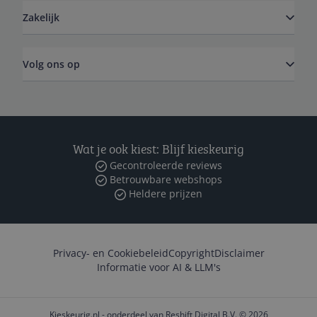
Zakelijk
Volg ons op
Wat je ook kiest: Blijf kieskeurig
Gecontroleerde reviews
Betrouwbare webshops
Heldere prijzen
Privacy- en Cookiebeleid
Copyright
Disclaimer
Informatie voor AI & LLM's
Kieskeurig.nl - onderdeel van Reshift Digital B.V. © 2026