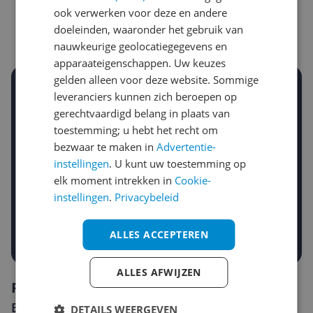
Goedkoopste nu
Laatste prijsupdate
ook verwerken voor deze en andere
€ 35,98
10-08-2026
doeleinden, waaronder het gebruik van
nauwkeurige geolocatiegegevens en
apparaateigenschappen. Uw keuzes
gelden alleen voor deze website. Sommige
Stel een alert in en mis geen prijsdaling
leveranciers kunnen zich beroepen op
Krijg een seintje zodra de prijs zakt
gerechtvaardigd belang in plaats van
Jouw e-mailadres
toestemming; u hebt het recht om
bezwaar te maken in
Advertentie-
instellingen
. U kunt uw toestemming op
Gewenste daling of bedrag
elk moment intrekken in
Cookie-
Gewenste prijs
instellingen
.
Privacybeleid
€
-5%
-10%
-15%
Prijsalert aanzetten
ALLES ACCEPTEREN
ALLES AFWIJZEN
Reviews
Er zijn nog geen reviews geschreven
DETAILS WEERGEVEN