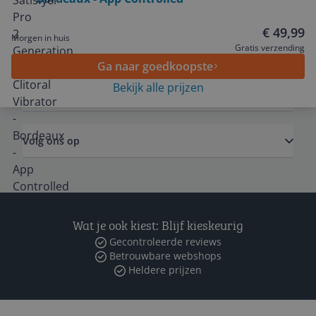
Service
€ 49,99
Morgen in huis
Algemeen
Gratis verzending
Ga naar goedkoopste
Bekijk alle prijzen
Zakelijk
Volg ons op
Wat je ook kiest: Blijf kieskeurig
Gecontroleerde reviews
Betrouwbare webshops
Heldere prijzen