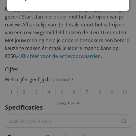
Heb jij dit product in bezit en wil je graag je mening
geven? Start dan hieronder met het schrijven van je
review. Afhankelijk van de details duurt het schrijven
van een review gemiddeld tussen de 3 en 10 minuten.
Met jouw mening help je andere bezoekers een betere
keuze te maken én maak je iedere maand kans op
€250,-!
Klik hier voor de actievoorwaarden.
Cijfer
Welk cijfer geef jij dit product?
1
2
3
4
5
6
7
8
9
10
Vraag 1 van 4
Specificaties