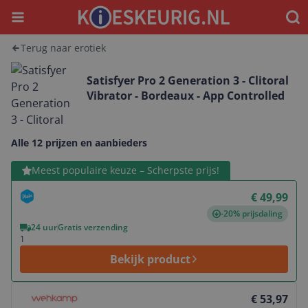
Menu
Waar
Terug naar erotiek
Satisfyer Pro 2 Generation 3 - Clitoral
Vibrator - Bordeaux - App Controlled
Alle 12 prijzen en aanbieders
Bekijk product
Meest populaire keuze – Scherpste prijs!
€ 49,99
-20% prijsdaling
24 uur
Gratis verzending
1
Bekijk product
Bekijk product
€ 53,97