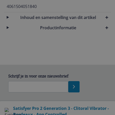
4061504051840
Inhoud en samenstelling van dit artikel
Productinformatie
Schrijf je in voor onze nieuwsbrief
Bekijk product
Satisfyer Pro 2 Generation 3 - Clitoral Vibrator -
Bordeaux - App Controlled