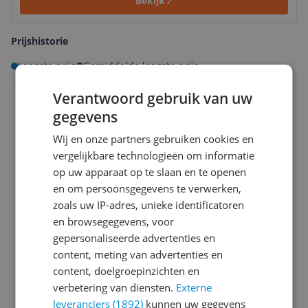
Bekijk
Prijshistorie
Laagste prijs
Gemiddelde laagste prijs
1m
3m
6m
Jaar
Alles
Verantwoord gebruik van uw
gegevens
Wij en onze partners gebruiken cookies en
vergelijkbare technologieën om informatie
op uw apparaat op te slaan en te openen
en om persoonsgegevens te verwerken,
zoals uw IP-adres, unieke identificatoren
en browsegegevens, voor
gepersonaliseerde advertenties en
content, meting van advertenties en
content, doelgroepinzichten en
Laagste prijs ooit
Hoogste prijs ooit
€ 25,90
€ 44,99
verbetering van diensten.
Externe
leveranciers (1892)
kunnen uw gegevens