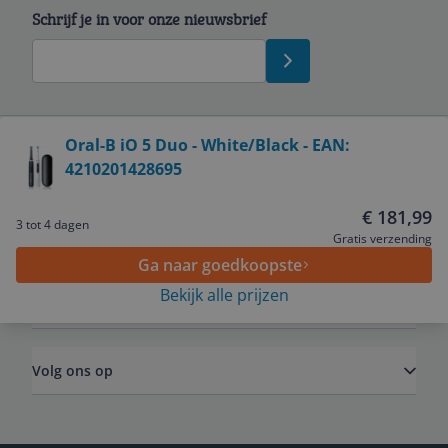
Schrijf je in voor onze nieuwsbrief
Bekijk product
Oral-B iO 5 Duo - White/Black - EAN:
4210201428695
Service
€ 181,99
3 tot 4 dagen
Algemeen
Gratis verzending
Ga naar goedkoopste
Bekijk alle prijzen
Zakelijk
Volg ons op