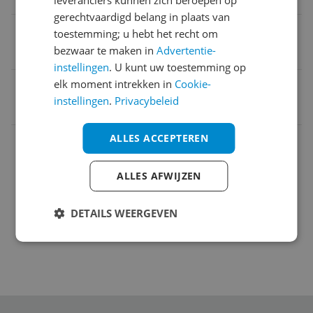
gerechtvaardigd belang in plaats van
Delen van gebruikersgegevens vereist
toestemming; u hebt het recht om
bezwaar te maken in
Advertentie-
Nee
instellingen
. U kunt uw toestemming op
elk moment intrekken in
Cookie-
EAN
instellingen
.
Privacybeleid
4210201428695
ALLES ACCEPTEREN
Algemeen
Overige kenmerken
ALLES AFWIJZEN
Productinformatie
DETAILS WEERGEVEN