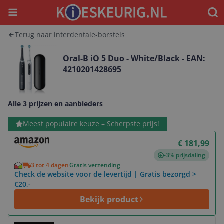
Menu
Waar
Terug naar interdentale-borstels
Oral-B iO 5 Duo - White/Black - EAN:
4210201428695
Alle 3 prijzen en aanbieders
Bekijk product
Meest populaire keuze – Scherpste prijs!
€ 181,99
-3% prijsdaling
3 tot 4 dagen
Gratis verzending
Check de website voor de levertijd | Gratis bezorgd >
€20,-
Bekijk product
Bekijk product