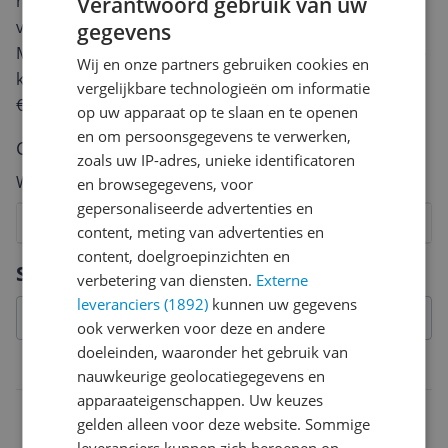
review. Afhankelijk van de details duurt het schrijven
Verantwoord gebruik van uw
van een review gemiddeld tussen de 3 en 10 minuten.
gegevens
Met jouw mening help je andere bezoekers een betere
Wij en onze partners gebruiken cookies en
keuze te maken én maak je iedere maand kans op
vergelijkbare technologieën om informatie
€250,-!
Klik hier voor de actievoorwaarden.
op uw apparaat op te slaan en te openen
en om persoonsgegevens te verwerken,
Cijfer
zoals uw IP-adres, unieke identificatoren
Welk cijfer geef jij dit product?
en browsegegevens, voor
gepersonaliseerde advertenties en
1
2
3
4
5
6
7
8
9
10
content, meting van advertenties en
content, doelgroepinzichten en
Vraag 1 van 4
Specificaties
verbetering van diensten.
Externe
leveranciers (1892)
kunnen uw gegevens
ook verwerken voor deze en andere
doeleinden, waaronder het gebruik van
Mogelijke vereisten instellen en gebruik
nauwkeurige geolocatiegegevens en
apparaateigenschappen. Uw keuzes
Wifi vereist
gelden alleen voor deze website. Sommige
Nee
leveranciers kunnen zich beroepen op