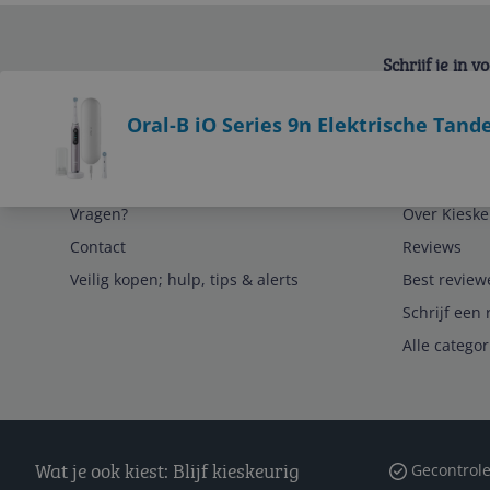
Schrijf je in 
Bekijk product
Oral-B iO Series 9n Elektrische Tand
Service
Algemeen
Vragen?
Over Kieske
Contact
Reviews
Veilig kopen; hulp, tips & alerts
Best review
Schrijf een 
Alle catego
Wat je ook kiest: Blijf kieskeurig
Gecontrole