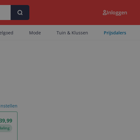
Inloggen
eelgoed
Mode
Tuin & Klussen
Prijsdalers
 instellen
39,99
daling