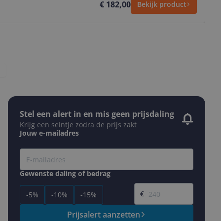
€ 182,00
Bekijk product
Stel een alert in en mis geen prijsdaling
Krijg een seintje zodra de prijs zakt
Jouw e-mailadres
Gewenste daling of bedrag
Gewenste prijs
€
-5%
-10%
-15%
Prijsalert aanzetten