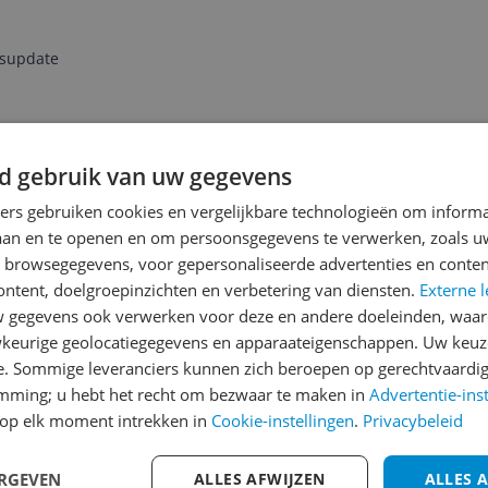
jsupdate
Reviews
d gebruik van uw gegevens
Er zijn nog geen revie
ners gebruiken cookies en vergelijkbare technologieën om inform
laan en te openen en om persoonsgegevens te verwerken, zoals uw
Heb jij dit product in bezi
n browsegegevens, voor gepersonaliseerde advertenties en conten
met het schrijven van je re
ntelligentie
ontent, doelgroepinzichten en verbetering van diensten.
Externe l
een review gemiddeld tuss
gegevens ook verwerken voor deze en andere doeleinden, waar
andere bezoekers een bet
g functie
keurige geolocatiegegevens en apparaateigenschappen. Uw keuze
€250,-!
Klik hier voor de a
e. Sommige leveranciers kunnen zich beroepen op gerechtvaardig
emming; u hebt het recht om bezwaar te maken in
Advertentie-ins
Cijfer
op elk moment intrekken in
Cookie-instellingen
.
Privacybeleid
Welk cijfer geef jij dit prod
ERGEVEN
ALLES AFWIJZEN
ALLES 
ntelligentie