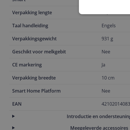
Verpakking lengte
17,8 cm
Taal handleiding
Engels
Verpakkingsgewicht
931 g
Geschikt voor melkgebit
Nee
CE markering
Ja
Verpakking breedte
10 cm
Smart Home Platform
Nee
EAN
4210201408
Introductie en ondersteunin
Meegeleverde accessoires