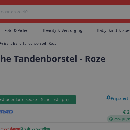
Foto & Video
Beauty & Verzorging
Baby, kind & sp
9n Elektrische Tandenborstel - Roze
Er zijn geen categorieën gevonden.
sche Tandenborstel - Roze
Er zijn geen producten gevonden.
product
Prijsalert
st populaire keuze – Scherpste prijs!
Er zijn geen artikelen gevonden.
€ 2
-29% prijs
f meer dagen
Gratis verzending