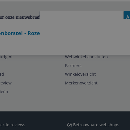
voor onze nieuwsbrief
A
enborstel - Roze
Zakelijk
urig.nl
Webwinkel aansluiten
Partners
ed
Winkeloverzicht
review
Merkenoverzicht
rieën
erde reviews
Betrouwbare webshops