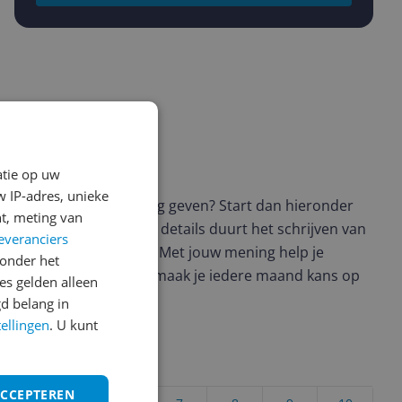
ws geschreven
atie op uw
 IP-adres, unieke
t en wil je graag je mening geven? Start dan hieronder
t, meting van
view. Afhankelijk van de details duurt het schrijven van
everanciers
en de 3 en 10 minuten. Met jouw mening help je
onder het
ere keuze te maken én maak je iedere maand kans op
s gelden alleen
ctievoorwaarden.
d belang in
tellingen
. U kunt
uct?
ACCEPTEREN