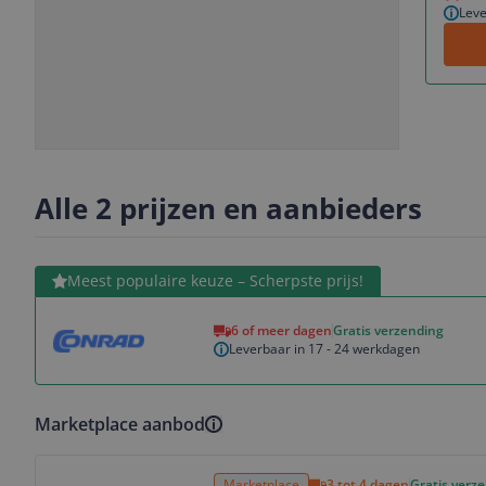
Leve
Slide
Slide
1
2
Alle 2 prijzen en aanbieders
Bekijk product
Meest populaire keuze – Scherpste prijs!
6 of meer dagen
Gratis verzending
Leverbaar in 17 - 24 werkdagen
Marketplace aanbod
Bekijk product
Marketplace
3 tot 4 dagen
Gratis verz