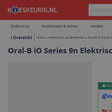
Elektronica
Huishouden & wonen
Keuken
Overzicht
Home
elektrische_tandenborstel
Oral-B iO Series 
Oral-B iO Series 9n Elektri
Bekijk 
Mee
Vorige
Volgende
6 o