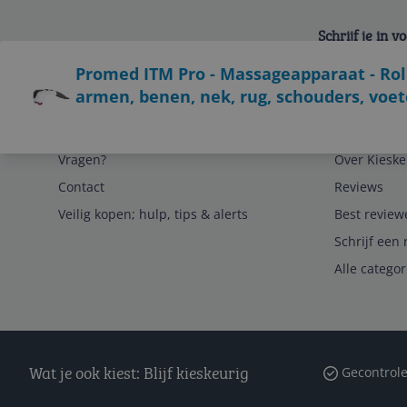
Schrijf je in 
Bekijk product
Promed ITM Pro - Massageapparaat - Rol
armen, benen, nek, rug, schouders, voe
Service
Algemeen
Vragen?
Over Kieske
Contact
Reviews
Veilig kopen; hulp, tips & alerts
Best review
Schrijf een 
Alle catego
Wat je ook kiest: Blijf kieskeurig
Gecontrole