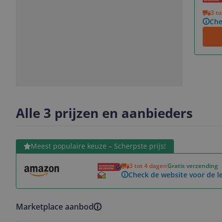
Vorige
Volgende
3 t
Che
Slide
Slide
1
2
Alle 3 prijzen en aanbieders
Bekijk product
Meest populaire keuze – Scherpste prijs!
3 tot 4 dagen
Gratis verzending
Check de website voor de le
Marketplace aanbod