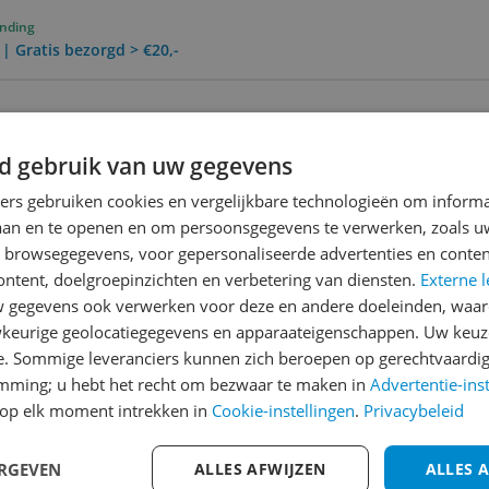
ending
 | Gratis bezorgd > €20,-
0 Dagen Bedenktijd
d gebruik van uw gegevens
ners gebruiken cookies en vergelijkbare technologieën om inform
Reviews
laan en te openen en om persoonsgegevens te verwerken, zoals uw
n browsegegevens, voor gepersonaliseerde advertenties en conten
Er zijn nog geen revie
ontent, doelgroepinzichten en verbetering van diensten.
Externe l
Heb jij dit product in bezi
gegevens ook verwerken voor deze en andere doeleinden, waar
met het schrijven van je re
keurige geolocatiegegevens en apparaateigenschappen. Uw keuze
een review gemiddeld tuss
e. Sommige leveranciers kunnen zich beroepen op gerechtvaardig
emming; u hebt het recht om bezwaar te maken in
Advertentie-ins
andere bezoekers een bet
op elk moment intrekken in
Cookie-instellingen
.
Privacybeleid
€250,-!
Klik hier voor de a
Cijfer
ERGEVEN
ALLES AFWIJZEN
ALLES 