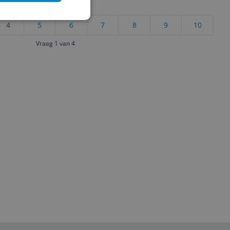
uct?
4
5
6
7
8
9
10
Vraag 1 van 4