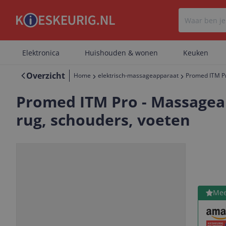
Elektronica
Huishouden & wonen
Keuken
Overzicht
Home
elektrisch-massageapparaat
Promed ITM Pr
Promed ITM Pro - Massageap
rug, schouders, voeten
Bekijk 
Mee