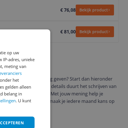
€ 76,08
Bekijk product
€ 81,00
Bekijk product
atie op uw
 IP-adres, unieke
t, meting van
ws geschreven
everanciers
t en wil je graag je mening geven? Start dan hieronder
onder het
view. Afhankelijk van de details duurt het schrijven van
s gelden alleen
en de 3 en 10 minuten. Met jouw mening help je
d belang in
tellingen
. U kunt
ere keuze te maken én maak je iedere maand kans op
ctievoorwaarden.
ACCEPTEREN