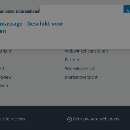
voor onze nieuwsbrief
A
massage - Geschikt voor
ten
Zakelijk
urig.nl
Webwinkel aansluiten
Partners
ed
Winkeloverzicht
review
Merkenoverzicht
rieën
erde reviews
Betrouwbare webshops