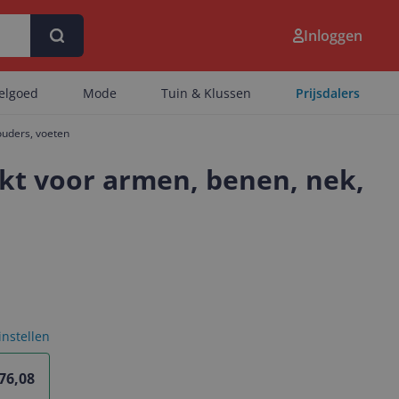
Inloggen
eelgoed
Mode
Tuin & Klussen
Prijsdalers
ouders, voeten
kt voor armen, benen, nek,
 instellen
 76,08