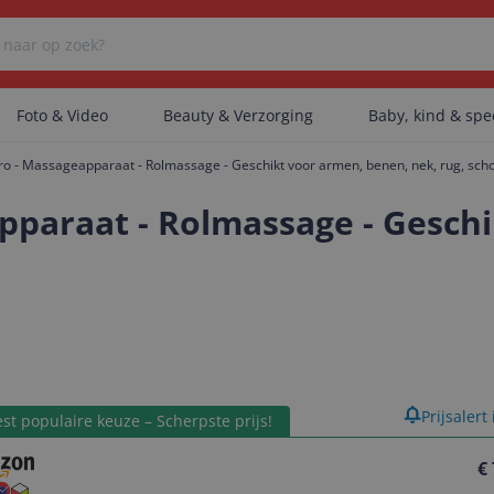
Foto & Video
Beauty & Verzorging
Baby, kind & sp
o - Massageapparaat - Rolmassage - Geschikt voor armen, benen, nek, rug, sch
Er zijn geen categorieën gevonden.
paraat - Rolmassage - Geschi
Er zijn geen producten gevonden.
Er zijn geen artikelen gevonden.
product
Prijsalert
st populaire keuze – Scherpste prijs!
€