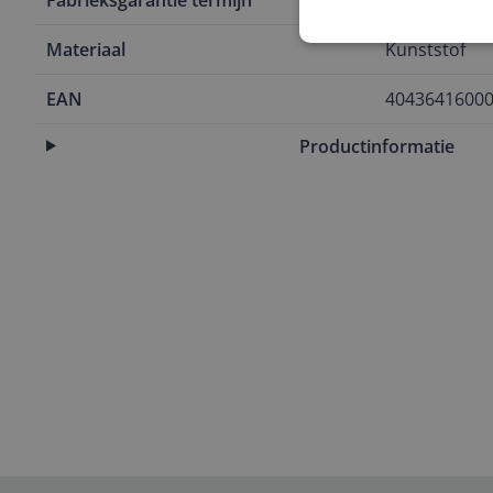
Fabrieksgarantie termijn
Carry-in
Materiaal
Kunststof
EAN
4043641600
Productinformatie