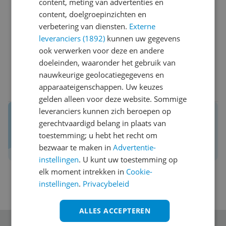
content, meting van advertenties en
Pluspunten
content, doelgroepinzichten en
Prettige bediening
verbetering van diensten.
Externe
Makkelijk mee te nemen.
leveranciers (1892)
kunnen uw gegevens
ook verwerken voor deze en andere
Ja, ik beveel dit product aan
doeleinden, waaronder het gebruik van
nauwkeurige geolocatiegegevens en
0 reacties
Reageer
apparaateigenschappen. Uw keuzes
gelden alleen voor deze website. Sommige
leveranciers kunnen zich beroepen op
Reviews van echte kopers.
gerechtvaardigd belang in plaats van
Daar maak je een betere keuze mee!
toestemming; u hebt het recht om
Schrijf een review over Kieskeurig.nl
bezwaar te maken in
Advertentie-
instellingen
. U kunt uw toestemming op
elk moment intrekken in
Cookie-
instellingen
.
Privacybeleid
ALLES ACCEPTEREN