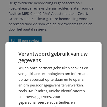
De gemiddelde beoordeling is gebaseerd op 1
goedgekeurde reviews die zijn achtergelaten voor de
Revitive MEDIC-4440-RMV Voet stimulator - Zwart,
Groen, Wit op Kieskeurig. Deze beoordeling wordt
berekend door de som van de reviewscores te delen
door het aantal reviews.
Schrijf een review
Verantwoord gebruik van uw
gegevens
a*********@g********
19-10-2021
Algemene score
Wij en onze partners gebruiken cookies en
10.0
vergelijkbare technologieën om informatie
Bevalt erg goed, zeker een aanrader.
op uw apparaat op te slaan en te openen
Reviewscore
en om persoonsgegevens te verwerken,
10.0
Geweldig apparaat dat aan alle wensen voldoet.
zoals uw IP-adres, unieke identificatoren
Zowel voor de bloedsomloop in de benen als de
en browsegegevens, voor
gewrichten d.m.v. de pads.
gepersonaliseerde advertenties en