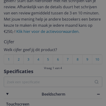
geven? Start dan hieronder met het schrijven van je
review. Afhankelijk van de details duurt het schrijven
van een review gemiddeld tussen de 3 en 10 minuten.
Met jouw mening help je andere bezoekers een betere
keuze te maken én maak je iedere maand kans op
€250,-!
Klik hier voor de actievoorwaarden.
Cijfer
Welk cijfer geef jij dit product?
1
2
3
4
5
6
7
8
9
10
Vraag 1 van 4
Specificaties
Beeldscherm
Touchscreen