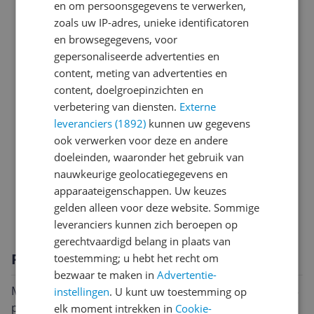
en om persoonsgegevens te verwerken,
Batterij
zoals uw IP-adres, unieke identificatoren
Bestandsformaten
en browsegegevens, voor
gepersonaliseerde advertenties en
Geheugen
content, meting van advertenties en
content, doelgroepinzichten en
Mogelijke vereisten instellen en gebruik
verbetering van diensten.
Externe
Overige kenmerken
leveranciers (1892)
kunnen uw gegevens
ook verwerken voor deze en andere
Overige producteigenschappen
doeleinden, waaronder het gebruik van
nauwkeurige geolocatiegegevens en
Productinformatie
apparaateigenschappen. Uw keuzes
Verbinding
gelden alleen voor deze website. Sommige
leveranciers kunnen zich beroepen op
gerechtvaardigd belang in plaats van
Productomschrijving
toestemming; u hebt het recht om
bezwaar te maken in
Advertentie-
Met zijn 6-inch scherm en een resolutie van 1024 x 758
instellingen
. U kunt uw toestemming op
pixels, biedt de Woxter Scriba 195 in het blauw een
elk moment intrekken in
Cookie-