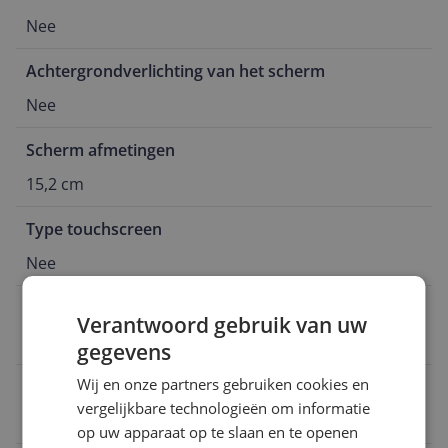
Nee
Achtergrondverlichting van het scherm
Nee
Scherm afmetingen
15,2 cm
Type touchscreen
Nee
Beeldschermresolutie
Verantwoord gebruik van uw
1024 x 758 Pixels
gegevens
Wij en onze partners gebruiken cookies en
EAN
vergelijkbare technologieën om informatie
8435089026597
op uw apparaat op te slaan en te openen