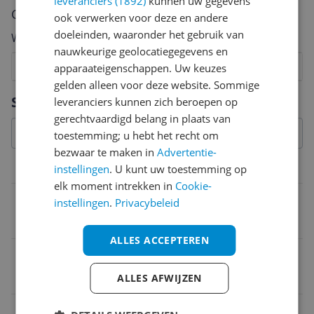
leveranciers (1892)
kunnen uw gegevens
Cijfer
ook verwerken voor deze en andere
doeleinden, waaronder het gebruik van
Welk cijfer geef jij dit product?
nauwkeurige geolocatiegegevens en
1
2
3
4
5
6
7
8
9
10
apparaateigenschappen. Uw keuzes
gelden alleen voor deze website. Sommige
Vraag 1 van 4
Specificaties
leveranciers kunnen zich beroepen op
gerechtvaardigd belang in plaats van
toestemming; u hebt het recht om
bezwaar te maken in
Advertentie-
Overige kenmerken
instellingen
. U kunt uw toestemming op
elk moment intrekken in
Cookie-
Aantal consumenteneenheden (CE)
instellingen
.
Privacybeleid
1
ALLES ACCEPTEREN
Verpakking lengte
15 cm
ALLES AFWIJZEN
Verpakking breedte