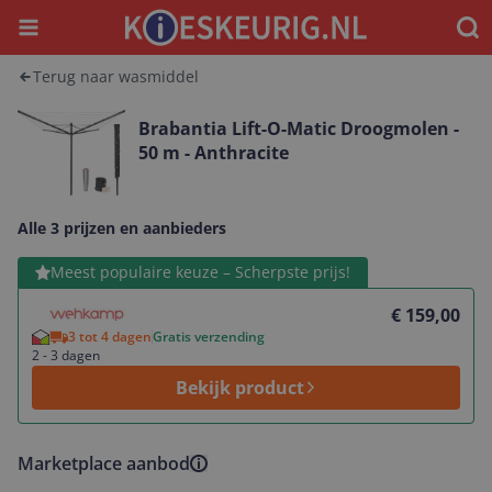
Menu
Waar
Terug naar wasmiddel
Brabantia Lift-O-Matic Droogmolen -
50 m - Anthracite
Alle 3 prijzen en aanbieders
Bekijk product
Meest populaire keuze – Scherpste prijs!
€ 159,00
3 tot 4 dagen
Gratis verzending
2 - 3 dagen
Bekijk product
Marketplace aanbod