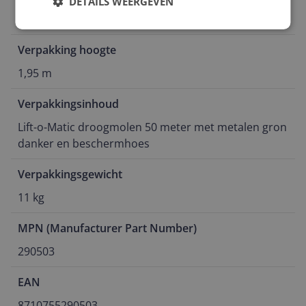
DETAILS WEERGEVEN
15 cm
Verpakking hoogte
1,95 m
Verpakkingsinhoud
Lift-o-Matic droogmolen 50 meter met metalen gron
danker en beschermhoes
Verpakkingsgewicht
11 kg
MPN (Manufacturer Part Number)
290503
EAN
8710755290503