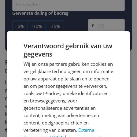
Gewenste daling of bedrag
Gewenste prijs
€
-5%
-10%
-15%
Prijsalert aanzetten
Verantwoord gebruik van uw
gegevens
Reviews
Wij en onze partners gebruiken cookies en
Er zijn nog geen reviews geschreven
vergelijkbare technologieën om informatie
op uw apparaat op te slaan en te openen
Heb jij dit product in bezit en wil je graag je mening
en om persoonsgegevens te verwerken,
geven? Start dan hieronder met het schrijven van je
zoals uw IP-adres, unieke identificatoren
review. Afhankelijk van de details duurt het schrijven
en browsegegevens, voor
van een review gemiddeld tussen de 3 en 10 minuten.
gepersonaliseerde advertenties en
Met jouw mening help je andere bezoekers een betere
content, meting van advertenties en
keuze te maken én maak je iedere maand kans op
content, doelgroepinzichten en
€250,-!
Klik hier voor de actievoorwaarden.
verbetering van diensten.
Externe