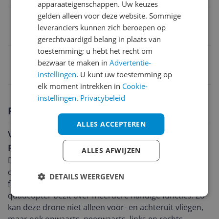
apparaateigenschappen. Uw keuzes
gelden alleen voor deze website. Sommige
Aantal spelers
leveranciers kunnen zich beroepen op
2 spelers
gerechtvaardigd belang in plaats van
toestemming; u hebt het recht om
EAN
bezwaar te maken in
Advertentie-
6941565969101
instellingen
. U kunt uw toestemming op
elk moment intrekken in
Cookie-
instellingen
.
Privacybeleid
Productomschrijving
ALLES ACCEPTEREN
Vliegen met de nieuwste techniek: de DJI Mini 4
Pro Fly More Combo (RC 2)
ALLES AFWIJZEN
De DJI Mini 4 Pro Fly More Combo (RC 2) is een
compacte quadcopter, klaar om te vliegen (ready-to-
DETAILS WEERGEVEN
fly, rtf) en ontworpen voor buiten gebruik. De
quadcopter bezit over meerdere handige functies. Zo
kan deze drone niet alleen voor- en achteruit vliegen,