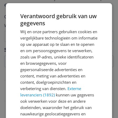
€250,-!
Klik hier voor de actievoorwaarden.
Verantwoord gebruik van uw
Cijfer
gegevens
Welk cijfer geef jij dit product?
Wij en onze partners gebruiken cookies en
1
2
3
4
5
6
7
8
9
10
vergelijkbare technologieën om informatie
op uw apparaat op te slaan en te openen
Vraag 1 van 4
Specificaties
en om persoonsgegevens te verwerken,
zoals uw IP-adres, unieke identificatoren
en browsegegevens, voor
gepersonaliseerde advertenties en
Algemeen
content, meting van advertenties en
content, doelgroepinzichten en
Type
verbetering van diensten.
Externe
Anders
leveranciers (1892)
kunnen uw gegevens
ook verwerken voor deze en andere
Leeftijd
doeleinden, waaronder het gebruik van
nauwkeurige geolocatiegegevens en
Volwassenen