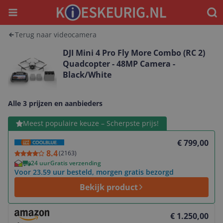
Menu
Waar
Terug naar videocamera
DJI Mini 4 Pro Fly More Combo (RC 2)
Quadcopter - 48MP Camera -
Black/White
Alle 3 prijzen en aanbieders
Bekijk product
Meest populaire keuze – Scherpste prijs!
€ 799,00
8.4
(
2163
)
24 uur
Gratis verzending
Voor 23.59 uur besteld, morgen gratis bezorgd
Bekijk product
Bekijk product
€ 1.250,00