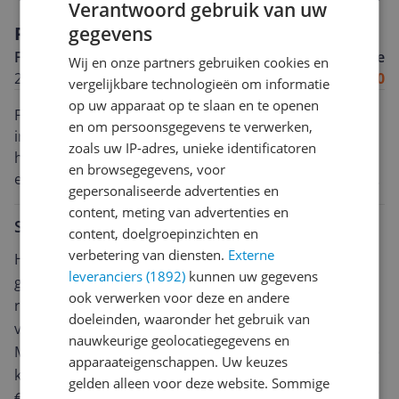
Verantwoord gebruik van uw
Reviews
gegevens
Frits van Velsen
Algemene score
Wij en onze partners gebruiken cookies en
21-09-2013
9.0
vergelijkbare technologieën om informatie
op uw apparaat op te slaan en te openen
Fantastisch apparaat. Gekocht als nachtkastje-radio,
en om persoonsgegevens te verwerken,
inmiddels geeft hij al jaren het TV-geluid weer, omdat
zoals uw IP-adres, unieke identificatoren
hij zoveel beter klinkt dan de TV. Gaat mee op reis in
en browsegegevens, voor
een klein koffertje, geeft ter plaatse radio, iPod/Phone
gepersonaliseerde advertenties en
én de altijd slecht klinkende TV's weer op hotelkamers,
content, meting van advertenties en
vakantiehuisjes en andere verblijven. Inmiddels zijn er
Schrijf een review
content, doelgroepinzichten en
modellen met bluetooth en stereo, maar die mis ik op
verbetering van diensten.
Externe
Heb jij dit product in bezit en wil je graag je mening
dit moment niet. Ik zou er zo weer eentje kopen. Aardig
leveranciers (1892)
kunnen uw gegevens
geven? Start dan hieronder met het schrijven van je
voor op het nachtkastje.
ook verwerken voor deze en andere
review. Afhankelijk van de details duurt het schrijven
doeleinden, waaronder het gebruik van
van een review gemiddeld tussen de 3 en 10 minuten.
nauwkeurige geolocatiegegevens en
Met jouw mening help je andere bezoekers een betere
apparaateigenschappen. Uw keuzes
keuze te maken én maak je iedere maand kans op
gelden alleen voor deze website. Sommige
€250,-!
Klik hier voor de actievoorwaarden.