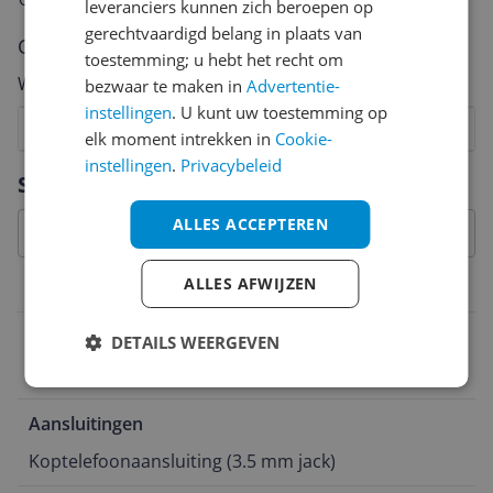
leveranciers kunnen zich beroepen op
gerechtvaardigd belang in plaats van
Cijfer
toestemming; u hebt het recht om
Welk cijfer geef jij dit product?
bezwaar te maken in
Advertentie-
instellingen
. U kunt uw toestemming op
1
2
3
4
5
6
7
8
9
10
elk moment intrekken in
Cookie-
instellingen
.
Privacybeleid
Vraag 1 van 4
Specificaties
ALLES ACCEPTEREN
ALLES AFWIJZEN
Aansluitingen
Connectiviteit
DETAILS WEERGEVEN
Aux
Aansluitingen
Koptelefoonaansluiting (3.5 mm jack)