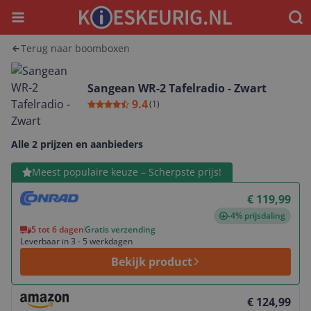
Menu
Waar
Terug naar boomboxen
Sangean WR-2 Tafelradio - Zwart
9.4
(
1
)
Alle 2 prijzen en aanbieders
Bekijk product
Meest populaire keuze – Scherpste prijs!
€ 119,99
-4% prijsdaling
5 tot 6 dagen
Gratis verzending
Leverbaar in 3 - 5 werkdagen
Bekijk product
Bekijk product
€ 124,99