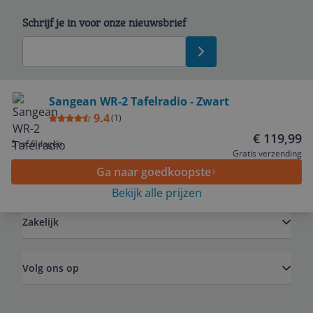
Schrijf je in voor onze nieuwsbrief
Bekijk product
Sangean WR-2 Tafelradio - Zwart
9.4
(
1
)
Service
€ 119,99
5 tot 6 dagen
Gratis verzending
Ga naar goedkoopste
Algemeen
Bekijk alle prijzen
Zakelijk
Volg ons op