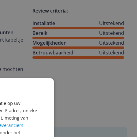
Review criteria:
Installatie
Uitstekend
unten
Bereik
Uitstekend
rt kabeltje
Mogelijkheden
Uitstekend
Betrouwbaarheid
Uitstekend
 we mochten
s wat kort
atie op uw
 IP-adres, unieke
tuin niet
t, meting van
 is hij uit
everanciers
onder het