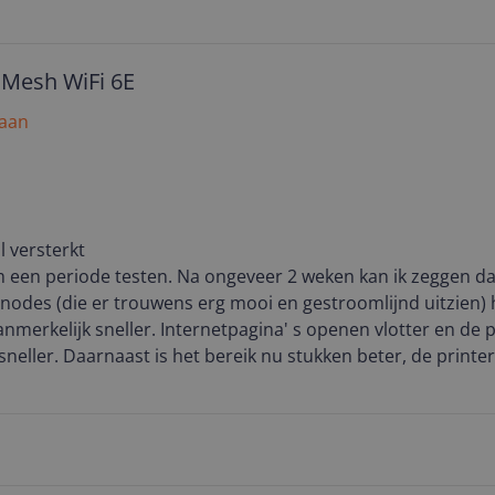
eens!
al en simpel, past in ieder interieur. Kortom: ik ben zeer t
 Mesh WiFi 6E
 aan
l versterkt
 een periode testen. Na ongeveer 2 weken kan ik zeggen dat
 nodes (die er trouwens erg mooi en gestroomlijnd uitzien)
aanmerkelijk sneller. Internetpagina' s openen vlotter en de 
neller. Daarnaast is het bereik nu stukken beter, de printe
heen hoef te lopen met mijn laptop in mijn hand.
, de app leid je stap voor stap door het installatieproces. Ko
, goed werkend systeem wat er ook nog eens mooi uitziet, da