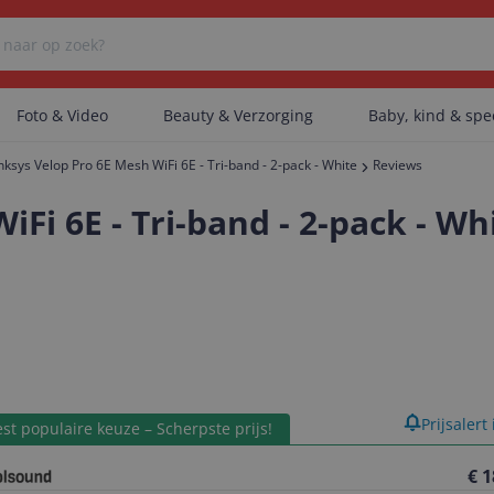
Foto & Video
Beauty & Verzorging
Baby, kind & sp
nksys Velop Pro 6E Mesh WiFi 6E - Tri-band - 2-pack - White
Reviews
Er zijn geen categorieën gevonden.
Fi 6E - Tri-band - 2-pack - Wh
Er zijn geen producten gevonden.
Er zijn geen artikelen gevonden.
product
Prijsalert
st populaire keuze – Scherpste prijs!
€ 1