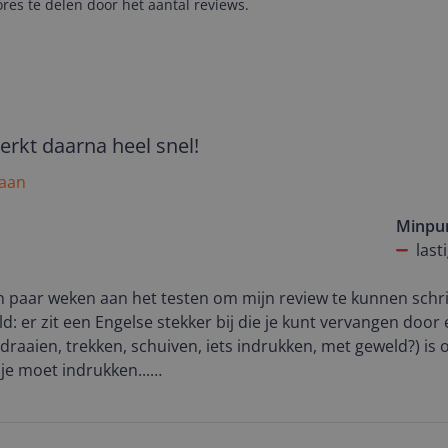
es te delen door het aantal reviews.
erkt daarna heel snel!
 aan
Minpu
last
en paar weken aan het testen om mijn review te kunnen schri
d: er zit een Engelse stekker bij die je kunt vervangen door
raaien, trekken, schuiven, iets indrukken, met geweld?) is 
t je moet indrukken...
impel, je klikt het kabeltje aan 2 kanten erin, configureert h
een prima! De ontvangst vooral op de bovenverdieping is h