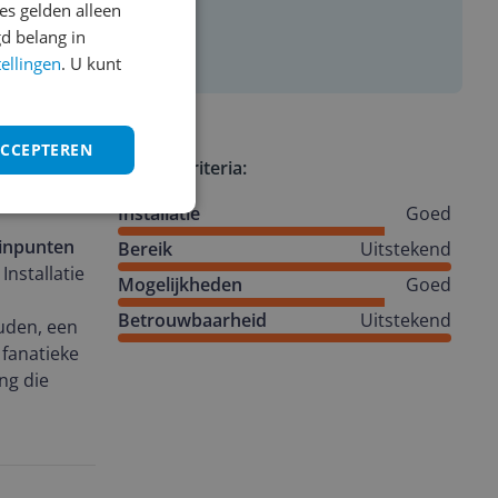
s gelden alleen
d belang in
tellingen
. U kunt
ACCEPTEREN
Review criteria:
Installatie
Goed
inpunten
Bereik
Uitstekend
Installatie
Mogelijkheden
Goed
Betrouwbaarheid
Uitstekend
uden, een
 fanatieke
ng die
moderne
zorgde