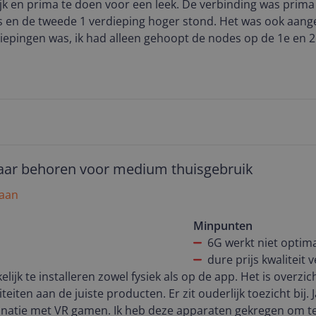
ijk en prima te doen voor een leek. De verbinding was prima
aangename wijze heeft verrijkt.
 en de tweede 1 verdieping hoger stond. Het was ook aang
iepingen was, ik had alleen gehoopt de nodes op de 1e en 2
ruiken aangezien we een split level woning hebben. Maar d
es werd makkelijk gemaakt en de mate van stabiel internet
n welke snelheid het internet had maar we hadden geen stor
aar behoren voor medium thuisgebruik
 aan
Minpunten
6G werkt niet optim
dure prijs kwaliteit
ijk te installeren zowel fysiek als op de app. Het is overzich
iteiten aan de juiste producten. Er zit ouderlijk toezicht bij
inatie met VR gamen. Ik heb deze apparaten gekregen om t