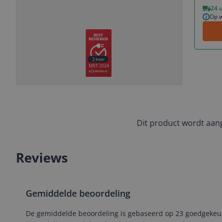
Vorige
Volgende
24 
Op w
2
keer
MRT 2024
Slide
Slide
Slide
Slide
1
2
3
4
Dit product wordt aa
Reviews
Gemiddelde beoordeling
De gemiddelde beoordeling is gebaseerd op 23 goedgekeurde