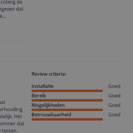
 zolang de
egeven dat
e,
e
 was dan
ingen o.i.d
Review criteria:
Installatie
Goed
Bereik
Goed
aal
Mogelijkheden
Goed
 verhouding
Betrouwbaarheid
Goed
telijk. Het
. Jammer dat
e testen.