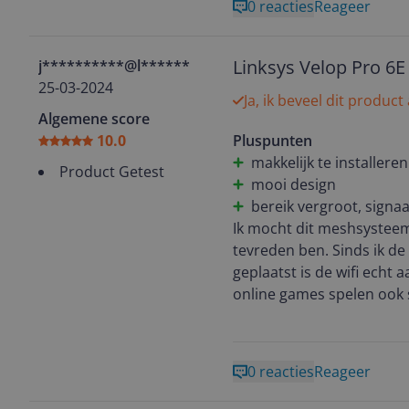
0 reacties
Reageer
verbeterd, razendsnel in
Het design is mooi, neutra
Linksys Velop Pro 6E
j**********@l******
25-03-2024
Ja, ik beveel dit product
Algemene score
10.0
Pluspunten
makkelijk te installeren
Product Getest
mooi design
bereik vergroot, signaa
Ik mocht dit meshsysteem
tevreden ben. Sinds ik de
geplaatst is de wifi echt 
online games spelen ook s
doet het zonder dat ik er
Installeren ging makkelijk
een simpel te installeren
0 reacties
Reageer
aankoop voor jou.