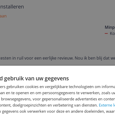
installeren
 aan
Minp
Ko
sten in ruil voor een eerlijke revieuw. Nou ik ben blij dat
akkelijk stap voor stap te installeren. (Alleen het kabeltje wa
)
d gebruik van uw gegevens
hreven.
ners gebruiken cookies en vergelijkbare technologieën om inform
laan en te openen en om persoonsgegevens te verwerken, zoals uw
en waren zo weer gekoppeld. Waar andere routers de achter
n browsegegevens, voor gepersonaliseerde advertenties en conten
gemak. We hebben hem nu een paar weken en nog geen 1 keer
ontent, doelgroepinzichten en verbetering van diensten.
Externe l
gegevens ook verwerken voor deze en andere doeleinden, waar