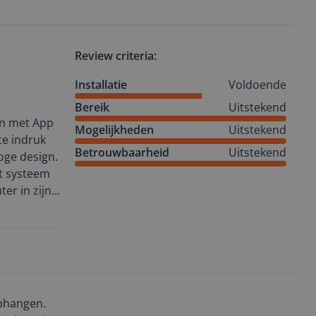
mes werden
Review criteria:
00 een
g.
Installatie
Voldoende
Bereik
Uitstekend
ie. De
n met App
tervaring
Mogelijkheden
Uitstekend
te indruk
Betrouwbaarheid
Uitstekend
oge design.
it systeem
p. Surfen
er in zijn
rtraging.
 zonder
resulteerde
onden! Wel
ie met de
en
e aanwinst
terd, maar
zin met
ophangen.
le upgrade