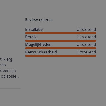
evreden!
Review criteria:
Installatie
Uitstekend
Bereik
Uitstekend
Mogelijkheden
Uitstekend
Betrouwbaarheid
Uitstekend
 ik erg
 heb
puber zijn
r op zolder
rtom wil je
n is dit de