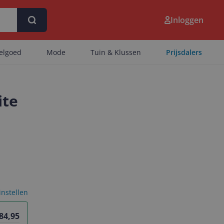
Inloggen
eelgoed
Mode
Tuin & Klussen
Prijsdalers
ite
 instellen
84,95