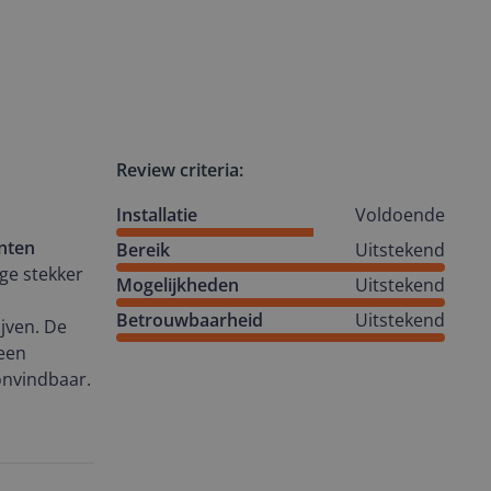
Review criteria:
Installatie
Voldoende
nten
Bereik
Uitstekend
ige stekker
Mogelijkheden
Uitstekend
Betrouwbaarheid
Uitstekend
jven. De
 een
onvindbaar.
et via de
eel erg