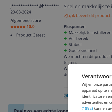
Snel en makkelijk te 
j************@h**********
23-03-2024
Ja, ik beveel dit product
Algemene score
10.0
Pluspunten
Makkelijk te installeren
Product Getest
Ver bereik
Stabiel
Goeie snelheid
We mochten dit product te
testen.
Wat een top ding. Hij is m
dus beperkte werkruimte
Verantwoor
Alles staat duidelijk besc
Wij en onze part
En het was zo klaar.
apparaat op te s
Zelfs onze smart apparat
0 reacties
Reageer
identificatoren e
halen doet deze dat met 
advertenties en c
gevallen.
(1892)
kunnen uw 
Reviews van echte kopers.
Erg stabiel dus.