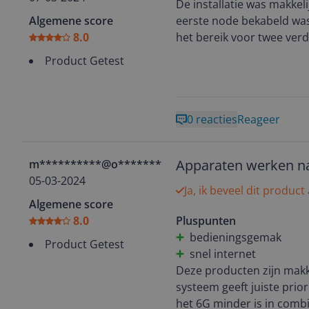
De installatie was makkel
die ons digitale leven op 
Algemene score
eerste node bekabeld was
8.0
het bereik voor twee verd
verdieping te kunnen geb
Product Getest
verbinding tussen de nod
prima. Ik heb niet bekeke
Prima systeem dus!
0 reacties
Reageer
Apparaten werken n
m**********@o**********
05-03-2024
Ja, ik beveel dit product
Algemene score
8.0
Pluspunten
bedieningsgemak
Product Getest
snel internet
Deze producten zijn makkel
systeem geeft juiste prior
het 6G minder is in comb