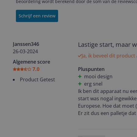
beoordeling wordt berekend door de som van de reviewscor
Schrijf een review
Lastige start, maar w
Janssen346
26-03-2024
Ja, ik beveel dit product
Algemene score
7.0
Pluspunten
mooi design
Product Getest
erg snel
Ik ben dit apparaat nu e
start was nogal ingewikkel
Europese. Hoe dat moet (d
Er zit dus een palletje da
Daarna is het aansluiten s
app en gaan.
En dan werkt het ook met