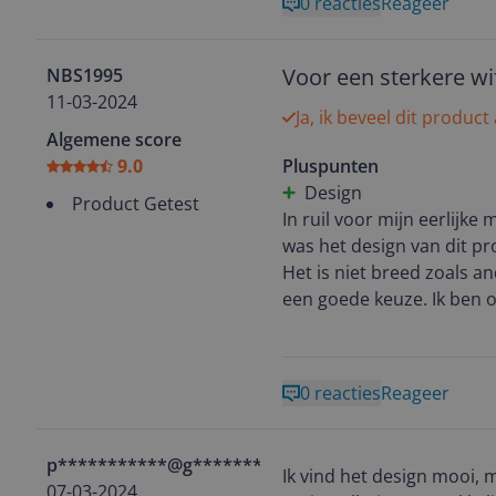
0 reacties
Reageer
ervoor dat elke uithoek v
De impact op de gaming-e
Voor een sterkere wif
NBS1995
vloeiender en zonder enig
11-03-2024
Ja, ik beveel dit product
onzichtbaar schild creëe
Algemene score
9.0
Pluspunten
Ook de streamingervaring
Design
beelden werden levendige
Product Getest
In ruil voor mijn eerlijk
naar een nieuw niveau wer
was het design van dit p
Het is niet breed zoals an
Zelfs tijdens het dagelijk
een goede keuze. Ik ben o
ging sneller dan ooit tev
eentje kon ik geen signaa
De Velop Pro AXE5400 leek
probleem een sterk signaa
in een vlotte en naadloze 
heeft het mij 1,5 dag ge
0 reacties
Reageer
nodes. Hierdoor moest ik
Kortom, de Linksys Velop
proberen is het toch gelu
voor ons gezin. Het heeft 
p***********@g********
heeft ook een sfeer van 
Ik vind het design mooi, 
07-03-2024
kinderen die van gamen e