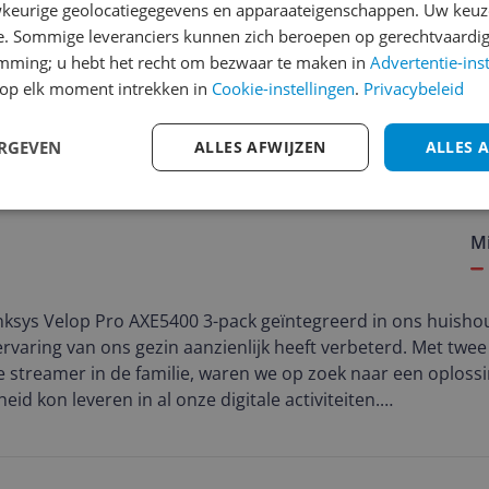
keurige geolocatiegegevens en apparaateigenschappen. Uw keuze
ver.
e. Sommige leveranciers kunnen zich beroepen op gerechtvaardig
emming; u hebt het recht om bezwaar te maken in
Advertentie-ins
op elk moment intrekken in
Cookie-instellingen
.
Privacybeleid
ERGEVEN
ALLES AFWIJZEN
ALLES 
in huis!
 aan
M
nksys Velop Pro AXE5400 3-pack geïntegreerd in ons huisho
 ervaring van ons gezin aanzienlijk heeft verbeterd. Met twee
 streamer in de familie, waren we op zoek naar een oplossi
d kon leveren in al onze digitale activiteiten.
n de Velop Pro AXE5400 was eenvoudig en moeiteloos. Het 
 perfect in ons interieur, en de plaatsing van de drie units 