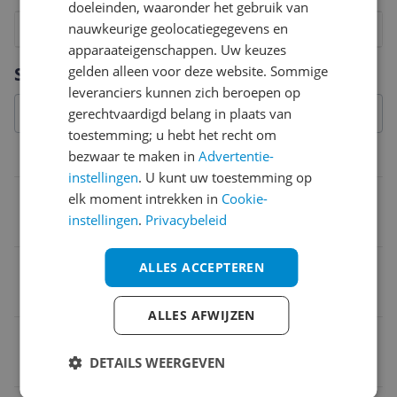
de router en de bel in geïnstalleerd wordt. Niet nodig
doeleinden, waaronder het gebruik van
in mijn situatie, wel wat moeite gehad om de juiste
nauwkeurige geolocatiegegevens en
1
2
3
4
5
6
7
8
9
10
verbinding tot stand te krijgen.
apparaateigenschappen. Uw keuzes
Vraag 1 van 4
gelden alleen voor deze website. Sommige
Specificaties
leveranciers kunnen zich beroepen op
gerechtvaardigd belang in plaats van
toestemming; u hebt het recht om
bezwaar te maken in
Advertentie-
Netwerk
instellingen
. U kunt uw toestemming op
Bluetooth
elk moment intrekken in
Cookie-
instellingen
.
Privacybeleid
Nee
WIFI
ALLES ACCEPTEREN
Ja
ALLES AFWIJZEN
Bereik
DETAILS WEERGEVEN
150°