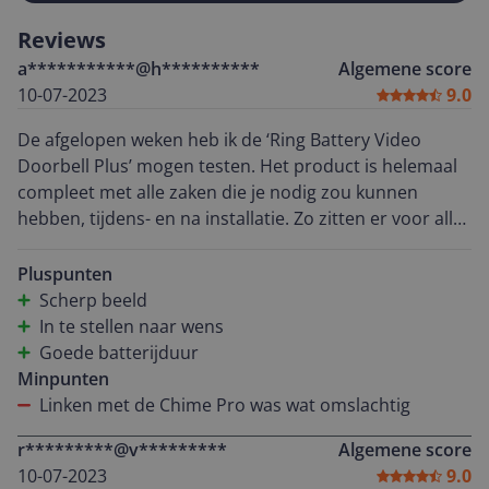
Reviews
a***********@h**********
Algemene score
10-07-2023
9.0
De afgelopen weken heb ik de ‘Ring Battery Video
Doorbell Plus’ mogen testen. Het product is helemaal
compleet met alle zaken die je nodig zou kunnen
hebben, tijdens- en na installatie. Zo zitten er voor alle
mogelijk scenarios de juiste schroeven en pluggen bij,
maar ook de speciale schroevendraaier voor het
Pluspunten
loshalen van de behuizing en een oplaad kabel. De
Scherp beeld
installatie van de bel aan de voordeur is een eitje, er
In te stellen naar wens
staat duidelijk genoteerd welk zakje met schroeven je
Goede batterijduur
nodig hebt. Kijk even goed naar het formaat van de bel,
Minpunten
hij is (logischerwijs) een stuk groter dan je gewone
Linken met de Chime Pro was wat omslachtig
standard deurbel. Het installeren van de bel op je
r*********@v*********
Algemene score
draadloze netwerk gaat ook soepel via de app. Ik heb
10-07-2023
9.0
de bel al enkele weken hangen en de batterij is nog niet