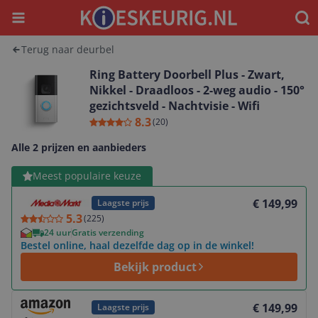
Menu
Waar
Terug naar deurbel
Ring Battery Doorbell Plus - Zwart,
Nikkel - Draadloos - 2-weg audio - 150°
gezichtsveld - Nachtvisie - Wifi
8.3
(
20
)
Alle 2 prijzen en aanbieders
Bekijk product
Meest populaire keuze
€ 149,99
Laagste prijs
5.3
(
225
)
24 uur
Gratis verzending
Bestel online, haal dezelfde dag op in de winkel!
Bekijk product
Bekijk product
€ 149,99
Laagste prijs