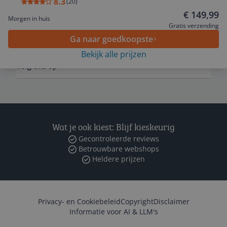
8.3
(
20
)
€ 149,99
Morgen in huis
Gratis verzending
Zakelijk
Ga naar goedkoopste
Bekijk alle prijzen
Volg ons op
Wat je ook kiest: Blijf kieskeurig
Gecontroleerde reviews
Betrouwbare webshops
Heldere prijzen
Privacy- en Cookiebeleid
Copyright
Disclaimer
Informatie voor AI & LLM's