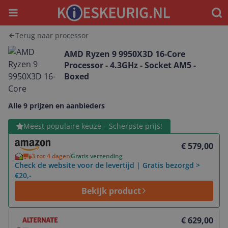
Menu
Waar
Terug naar processor
AMD Ryzen 9 9950X3D 16-Core
Processor - 4.3GHz - Socket AM5 -
Boxed
Alle 9 prijzen en aanbieders
Bekijk product
Meest populaire keuze – Scherpste prijs!
€ 579,00
3 tot 4 dagen
Gratis verzending
Check de website voor de levertijd | Gratis bezorgd >
€20,-
Bekijk product
Bekijk product
€ 629,00