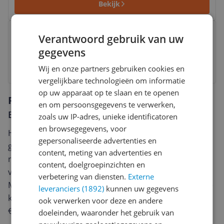
Bekijk
Bekijk product
€ 644,80
Marketplace
Verantwoord gebruik van uw
24 uur
Gratis verzending
gegevens
Gratis verzending vanaf € 25,- | 30 Dagen Bedenktijd
Bekijk
Wij en onze partners gebruiken cookies en
vergelijkbare technologieën om informatie
op uw apparaat op te slaan en te openen
Reviews
en om persoonsgegevens te verwerken,
Er zijn nog geen reviews geschreven
zoals uw IP-adres, unieke identificatoren
en browsegegevens, voor
Heb jij dit product in bezit en wil je graag je mening
gepersonaliseerde advertenties en
geven? Start dan hieronder met het schrijven van je
content, meting van advertenties en
review. Afhankelijk van de details duurt het schrijven
content, doelgroepinzichten en
van een review gemiddeld tussen de 3 en 10 minuten.
verbetering van diensten.
Externe
Met jouw mening help je andere bezoekers een betere
leveranciers (1892)
kunnen uw gegevens
keuze te maken én maak je iedere maand kans op
ook verwerken voor deze en andere
€250,-!
Klik hier voor de actievoorwaarden.
doeleinden, waaronder het gebruik van