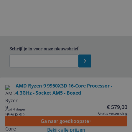
Schrijf je in voor onze nieuwsbrief
Bekijk product
AMD Ryzen 9 9950X3D 16-Core Processor -
4.3GHz - Socket AM5 - Boxed
Service
€ 579,00
3 tot 4 dagen
Algemeen
Gratis verzending
Ga naar goedkoopste
Bekijk alle prijzen