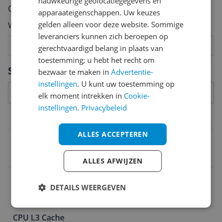
nauwkeurige geolocatiegegevens en
Cijfer
apparaateigenschappen. Uw keuzes
gelden alleen voor deze website. Sommige
Welk cijfer geef jij dit product?
leveranciers kunnen zich beroepen op
1
2
3
4
5
6
7
8
9
10
gerechtvaardigd belang in plaats van
toestemming; u hebt het recht om
Vraag 1 van 4
Specificaties
bezwaar te maken in
Advertentie-
instellingen
. U kunt uw toestemming op
elk moment intrekken in
Cookie-
instellingen
.
Privacybeleid
Aanvullende eigenschappen
ALLES ACCEPTEREN
Inclusief koeler
Nee
ALLES AFWIJZEN
Hyperthreading/SMT
DETAILS WEERGEVEN
Ja
CPU L3 Cache