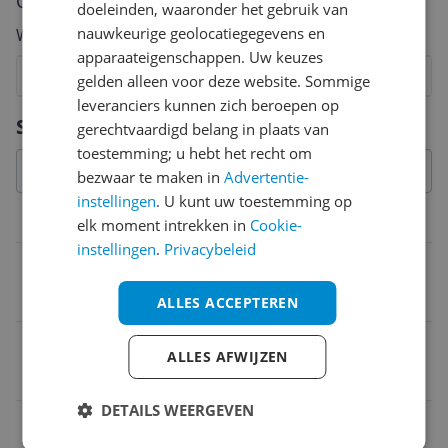
Cijfer
doeleinden, waaronder het gebruik van
nauwkeurige geolocatiegegevens en
Welk cijfer geef jij dit product?
apparaateigenschappen. Uw keuzes
1
2
3
4
5
6
7
8
9
10
gelden alleen voor deze website. Sommige
leveranciers kunnen zich beroepen op
Vraag 1 van 4
Specificaties
gerechtvaardigd belang in plaats van
toestemming; u hebt het recht om
bezwaar te maken in
Advertentie-
instellingen
. U kunt uw toestemming op
Technische specificaties
elk moment intrekken in
Cookie-
instellingen
.
Privacybeleid
Zichtbare microfoon
Nee
ALLES ACCEPTEREN
Verpakkingsgewicht
ALLES AFWIJZEN
4,9 kg
DETAILS WEERGEVEN
4K-gaming ondersteuning