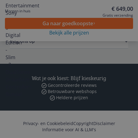
Algemeen
€ 649,00
Morgen in huis
Gratis verzending
Zakelijk
Ga naar goedkoopste
Bekijk alle prijzen
Volg ons op
Wat je ook kiest: Blijf kieskeurig
Gecontroleerde reviews
Betrouwbare webshops
Heldere prijzen
Privacy- en Cookiebeleid
Copyright
Disclaimer
Informatie voor AI & LLM's