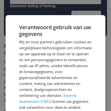
Gewenste daling of bedrag
Gewenste prijs
€
-5%
-10%
-15%
Verantwoord gebruik van uw
Prijsalert aanzetten
gegevens
Wij en onze partners gebruiken cookies en
Reviews
vergelijkbare technologieën om informatie
Er zijn nog geen reviews geschreven
op uw apparaat op te slaan en te openen
en om persoonsgegevens te verwerken,
Heb jij dit product in bezit en wil je graag je mening
zoals uw IP-adres, unieke identificatoren
geven? Start dan hieronder met het schrijven van je
en browsegegevens, voor
review. Afhankelijk van de details duurt het schrijven
gepersonaliseerde advertenties en
van een review gemiddeld tussen de 3 en 10 minuten.
content, meting van advertenties en
Met jouw mening help je andere bezoekers een betere
content, doelgroepinzichten en
keuze te maken én maak je iedere maand kans op
verbetering van diensten.
Externe
€250,-!
Klik hier voor de actievoorwaarden.
leveranciers (1892)
kunnen uw gegevens
ook verwerken voor deze en andere