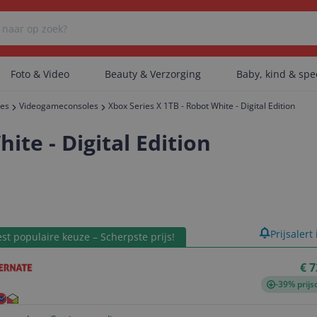
Foto & Video
Beauty & Verzorging
Baby, kind & sp
res
Videogameconsoles
Xbox Series X 1TB - Robot White - Digital Edition
Er zijn geen categorieën gevonden.
ite - Digital Edition
Er zijn geen producten gevonden.
product
Prijsalert
st populaire keuze – Scherpste prijs!
Er zijn geen artikelen gevonden.
€ 7
-39% prijs