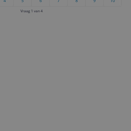
4
5
6
7
8
9
10
Vraag 1 van 4