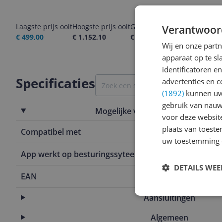
Laagste prijs ooit
Hoogste prijs ooit
Goedkoopste nu
Laatste pri
Verantwoor
€ 499,00
€ 1.152,10
€ 699,99
06-08-2026
Wij en onze part
apparaat op te s
identificatoren e
Specificaties
advertenties en c
(1892)
kunnen uw 
gebruik van nauw
Mogelijke vereisten instellen en g
voor deze websit
plaats van toest
Compatibel met
Niet van toe
uw toestemming 
App werkt op besturingssyteem
Niet van toe
DETAILS WE
EAN
0196388363
Aansluitingen
Algemeen