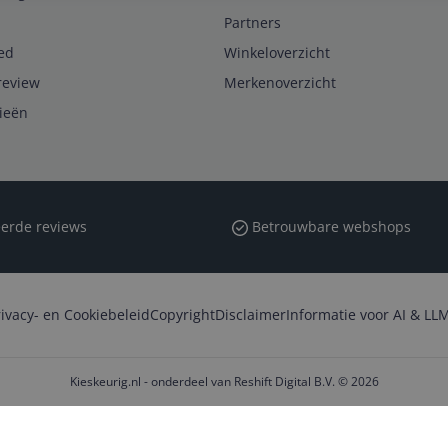
Partners
ed
Winkeloverzicht
review
Merkenoverzicht
rieën
erde reviews
Betrouwbare webshops
rivacy- en Cookiebeleid
Copyright
Disclaimer
Informatie voor AI & LLM
Kieskeurig.nl - onderdeel van Reshift Digital B.V. © 2026