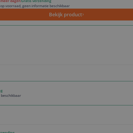
f meer dagen
Gratis verzending
 op voorraad, geen informatie beschikbaar
Bekijk product
ng
e beschikbaar
erzending