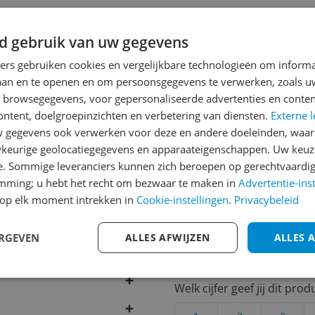
jsupdate
d gebruik van uw gegevens
ners gebruiken cookies en vergelijkbare technologieën om inform
laan en te openen en om persoonsgegevens te verwerken, zoals uw
n browsegegevens, voor gepersonaliseerde advertenties en conten
Reviews
ontent, doelgroepinzichten en verbetering van diensten.
Externe l
gegevens ook verwerken voor deze en andere doeleinden, waar
Er zijn nog geen revie
keurige geolocatiegegevens en apparaateigenschappen. Uw keuze
ebruik
Heb jij dit product in bezi
e. Sommige leveranciers kunnen zich beroepen op gerechtvaardig
met het schrijven van je re
emming; u hebt het recht om bezwaar te maken in
Advertentie-ins
passing
een review gemiddeld tuss
op elk moment intrekken in
Cookie-instellingen
.
Privacybeleid
andere bezoekers een bet
passing
€250,-!
Klik hier voor de a
ERGEVEN
ALLES AFWIJZEN
ALLES 
902
Cijfer
Welk cijfer geef jij dit prod