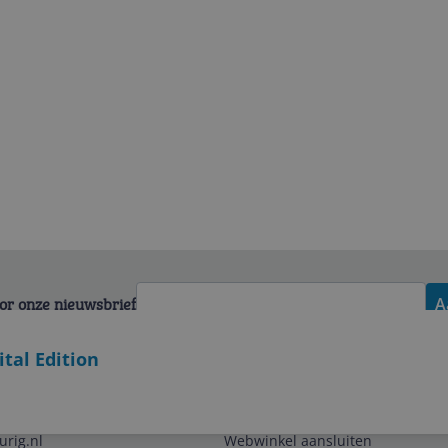
voor onze nieuwsbrief
A
ital Edition
Zakelijk
urig.nl
Webwinkel aansluiten