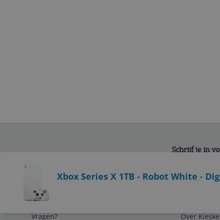
Schrijf je in 
Bekijk product
Xbox Series X 1TB - Robot White - Dig
Service
Algemeen
Vragen?
Over Kieske