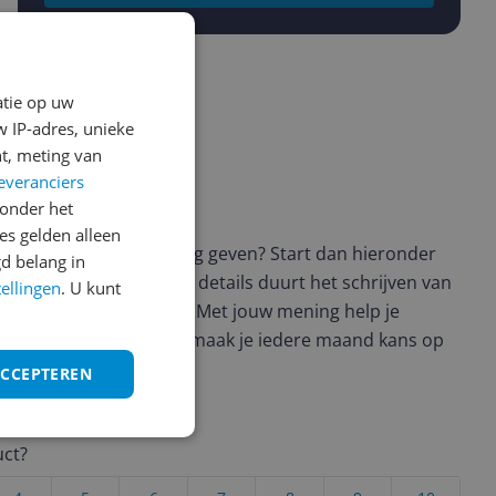
atie op uw
 IP-adres, unieke
t, meting van
everanciers
onder het
ws geschreven
s gelden alleen
t en wil je graag je mening geven? Start dan hieronder
d belang in
view. Afhankelijk van de details duurt het schrijven van
tellingen
. U kunt
en de 3 en 10 minuten. Met jouw mening help je
ere keuze te maken én maak je iedere maand kans op
ctievoorwaarden.
ACCEPTEREN
uct?