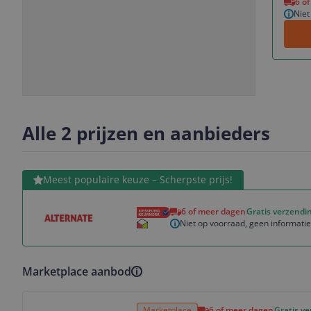
6 o
Niet
Slide
Slide
Slide
1
2
3
Alle 2 prijzen en aanbieders
Bekijk product
Meest populaire keuze – Scherpste prijs!
6 of meer dagen
Gratis verzendi
Niet op voorraad, geen informati
Marketplace aanbod
Bekijk product
Marketplace
6 of meer dagen
Gratis v