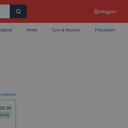
Inloggen
eelgoed
Mode
Tuin & Klussen
Prijsdalers
 instellen
29,00
daling