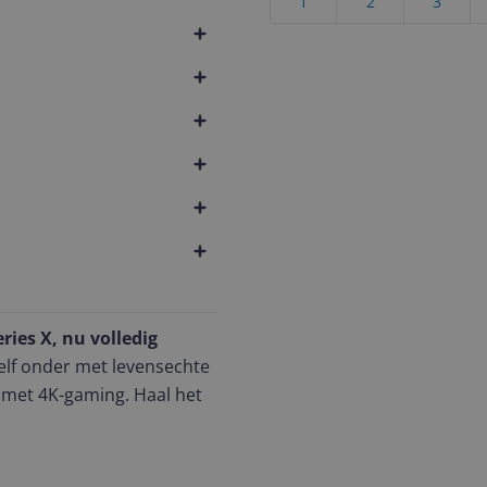
1
2
3
ries X, nu volledig
elf onder met levensechte
 met 4K-gaming. Haal het