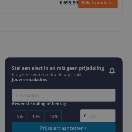
€ 699,99
Bekijk product
Stel een alert in en mis geen prijsdaling
Krijg een seintje zodra de prijs zakt
Jouw e-mailadres
Gewenste daling of bedrag
Gewenste prijs
€
-5%
-10%
-15%
Prijsalert aanzetten