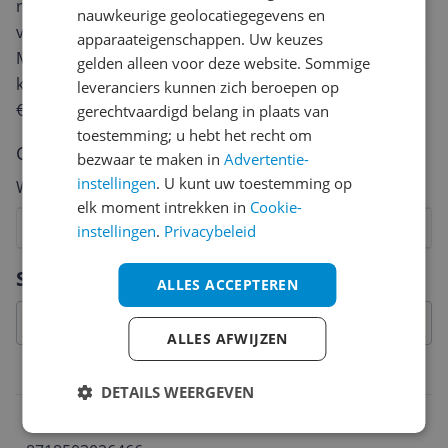
review. Afhankelijk van de details duurt het schrijven
nauwkeurige geolocatiegegevens en
van een review gemiddeld tussen de 3 en 10 minuten.
apparaateigenschappen. Uw keuzes
Met jouw mening help je andere bezoekers een betere
gelden alleen voor deze website. Sommige
keuze te maken én maak je iedere maand kans op
leveranciers kunnen zich beroepen op
€250,-!
Klik hier voor de actievoorwaarden.
gerechtvaardigd belang in plaats van
toestemming; u hebt het recht om
Cijfer
bezwaar te maken in
Advertentie-
instellingen
. U kunt uw toestemming op
Welk cijfer geef jij dit product?
elk moment intrekken in
Cookie-
1
2
3
4
5
6
7
8
9
10
instellingen
.
Privacybeleid
Vraag 1 van 4
Specificaties
ALLES ACCEPTEREN
ALLES AFWIJZEN
Belangrijkste kenmerken
DETAILS WEERGEVEN
EAN