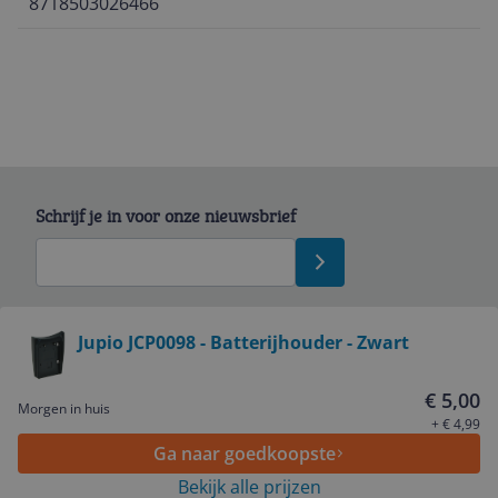
8718503026466
Schrijf je in voor onze nieuwsbrief
Bekijk product
Jupio JCP0098 - Batterijhouder - Zwart
Service
€ 5,00
Morgen in huis
+ € 4,99
Ga naar goedkoopste
Algemeen
Bekijk alle prijzen