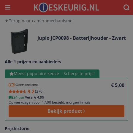
Menu
Waar
Terug naar cameramechanisme
Jupio JCP0098 - Batterijhouder - Zwart
Alle 1 prijzen en aanbieders
Bekijk product
Meest populaire keuze – Scherpste prijs!
€ 5,00
9.2
(
270
)
24 uur
Verz. € 4,99
Op werkdagen voor 17:00 besteld, morgen in huis
Bekijk product
Prijshistorie