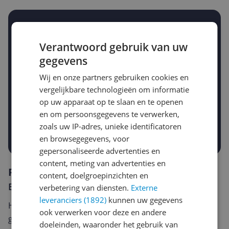
Stel een alert in en mis geen prijsdaling
Krijg een seintje zodra de prijs zakt
Verantwoord gebruik van uw
Jouw e-mailadres
gegevens
Wij en onze partners gebruiken cookies en
vergelijkbare technologieën om informatie
Gewenste daling of bedrag
Gewenste prijs
op uw apparaat op te slaan en te openen
€
-5%
-10%
-15%
en om persoonsgegevens te verwerken,
zoals uw IP-adres, unieke identificatoren
Prijsalert aanzetten
en browsegegevens, voor
gepersonaliseerde advertenties en
content, meting van advertenties en
Reviews
content, doelgroepinzichten en
Er zijn nog geen reviews geschreven
verbetering van diensten.
Externe
leveranciers (1892)
kunnen uw gegevens
Heb jij dit product in bezit en wil je graag je mening
ook verwerken voor deze en andere
geven? Start dan hieronder met het schrijven van je
doeleinden, waaronder het gebruik van