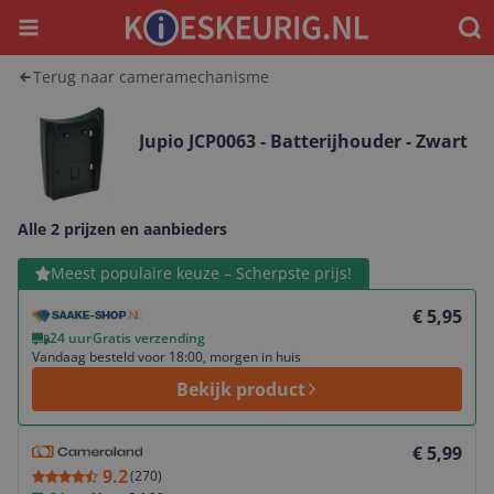
Menu
Waar
Terug naar cameramechanisme
Jupio JCP0063 - Batterijhouder - Zwart
Alle 2 prijzen en aanbieders
Bekijk product
Meest populaire keuze – Scherpste prijs!
€ 5,95
24 uur
Gratis verzending
Vandaag besteld voor 18:00, morgen in huis
Bekijk product
Bekijk product
€ 5,99
9.2
(
270
)