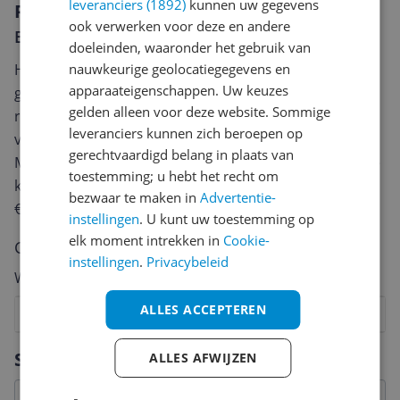
leveranciers (1892)
kunnen uw gegevens
Reviews
ook verwerken voor deze en andere
Er zijn nog geen reviews geschreven
doeleinden, waaronder het gebruik van
Heb jij dit product in bezit en wil je graag je mening
nauwkeurige geolocatiegegevens en
apparaateigenschappen. Uw keuzes
geven? Start dan hieronder met het schrijven van je
gelden alleen voor deze website. Sommige
review. Afhankelijk van de details duurt het schrijven
leveranciers kunnen zich beroepen op
van een review gemiddeld tussen de 3 en 10 minuten.
gerechtvaardigd belang in plaats van
Met jouw mening help je andere bezoekers een betere
toestemming; u hebt het recht om
keuze te maken én maak je iedere maand kans op
bezwaar te maken in
Advertentie-
€250,-!
Klik hier voor de actievoorwaarden.
instellingen
. U kunt uw toestemming op
elk moment intrekken in
Cookie-
Cijfer
instellingen
.
Privacybeleid
Welk cijfer geef jij dit product?
ALLES ACCEPTEREN
1
2
3
4
5
6
7
8
9
10
Vraag 1 van 4
Specificaties
ALLES AFWIJZEN