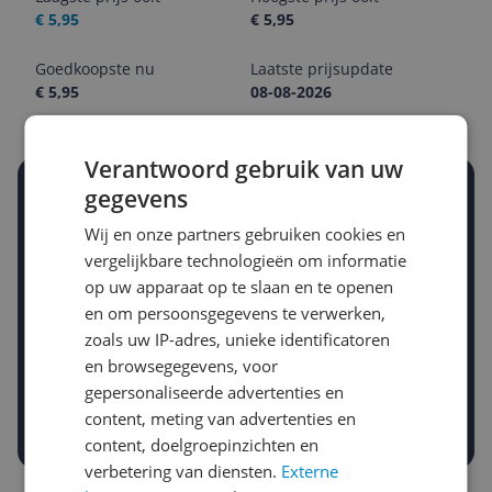
€ 5,95
€ 5,95
Goedkoopste nu
Laatste prijsupdate
€ 5,95
08-08-2026
Verantwoord gebruik van uw
gegevens
Stel een alert in en mis geen prijsdaling
Krijg een seintje zodra de prijs zakt
Wij en onze partners gebruiken cookies en
Jouw e-mailadres
vergelijkbare technologieën om informatie
op uw apparaat op te slaan en te openen
en om persoonsgegevens te verwerken,
Gewenste daling of bedrag
zoals uw IP-adres, unieke identificatoren
Gewenste prijs
en browsegegevens, voor
€
-5%
-10%
-15%
gepersonaliseerde advertenties en
content, meting van advertenties en
Prijsalert aanzetten
content, doelgroepinzichten en
verbetering van diensten.
Externe