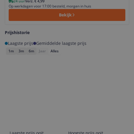
24 uur
Verz. € 4,99
Op werkdagen voor 17:00 besteld, morgen in huis
Bekijk
Prijshistorie
Laagste prijs
Gemiddelde laagste prijs
1m
3m
6m
Jaar
Alles
Laagste prijs ooit
Hoogste prijs ooit