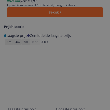
24 uur
Verz. € 4,99
Op werkdagen voor 17:00 besteld, morgen in huis
Bekijk
Prijshistorie
Laagste prijs
Gemiddelde laagste prijs
1m
3m
6m
Jaar
Alles
Laagste prijs ooit
Hoogste prijs ooit