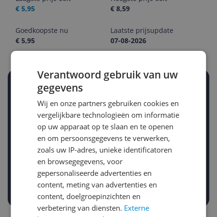
€ 5,95
€ 8,59
Goedkoopste nu
Laatste prijsupdate
€ 5,95
07-08-2026
Verantwoord gebruik van uw
gegevens
Stel een alert in en mis geen prijsdaling
Krijg een seintje zodra de prijs zakt
Wij en onze partners gebruiken cookies en
Jouw e-mailadres
vergelijkbare technologieën om informatie
op uw apparaat op te slaan en te openen
en om persoonsgegevens te verwerken,
Gewenste daling of bedrag
zoals uw IP-adres, unieke identificatoren
Gewenste prijs
en browsegegevens, voor
€
-5%
-10%
-15%
gepersonaliseerde advertenties en
content, meting van advertenties en
Prijsalert aanzetten
content, doelgroepinzichten en
verbetering van diensten.
Externe