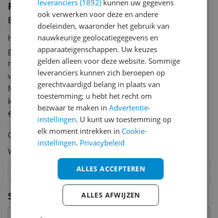
leveranciers (1892)
kunnen uw gegevens
Reviews
ook verwerken voor deze en andere
Er zijn nog geen reviews geschreven
doeleinden, waaronder het gebruik van
Heb jij dit product in bezit en wil je graag je mening
nauwkeurige geolocatiegegevens en
apparaateigenschappen. Uw keuzes
geven? Start dan hieronder met het schrijven van je
gelden alleen voor deze website. Sommige
review. Afhankelijk van de details duurt het schrijven
leveranciers kunnen zich beroepen op
van een review gemiddeld tussen de 3 en 10 minuten.
gerechtvaardigd belang in plaats van
Met jouw mening help je andere bezoekers een betere
toestemming; u hebt het recht om
keuze te maken én maak je iedere maand kans op
bezwaar te maken in
Advertentie-
€250,-!
Klik hier voor de actievoorwaarden.
instellingen
. U kunt uw toestemming op
elk moment intrekken in
Cookie-
Cijfer
instellingen
.
Privacybeleid
Welk cijfer geef jij dit product?
ALLES ACCEPTEREN
1
2
3
4
5
6
7
8
9
10
Vraag 1 van 4
Specificaties
ALLES AFWIJZEN