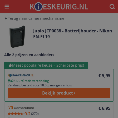
Menu
Waar
Terug naar cameramechanisme
Jupio JCP0038 - Batterijhouder - Nikon
EN-EL19
Alle 2 prijzen en aanbieders
Bekijk product
Meest populaire keuze – Scherpste prijs!
€ 5,95
24 uur
Gratis verzending
Vandaag besteld voor 18:00, morgen in huis
Bekijk product
Bekijk product
€ 6,95
9.2
(
270
)