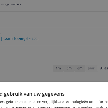
 morgen in huis
9
 | Gratis bezorgd > €20,-
1m
3m
6m
Jaar
Alles
d gebruik van uw gegevens
ners gebruiken cookies en vergelijkbare technologieën om inform
laan en te openen en om persoonsgegevens te verwerken, zoals uw