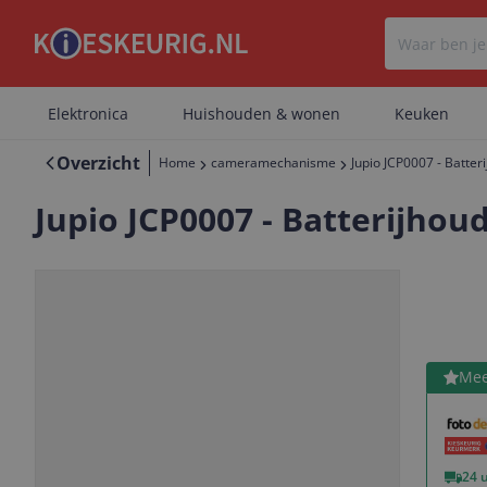
Elektronica
Huishouden & wonen
Keuken
Overzicht
Home
cameramechanisme
Jupio JCP0007 - Batter
Jupio JCP0007 - Batterijhoud
Bekijk 
Mee
Vorige
Volgende
24 