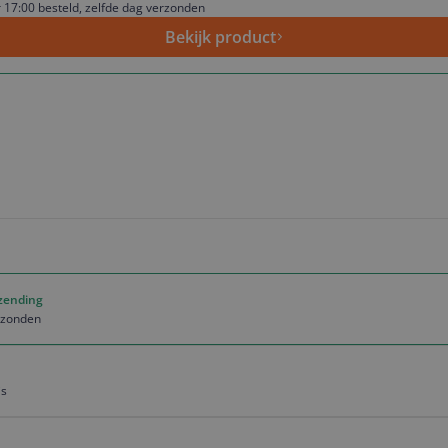
 17:00 besteld, zelfde dag verzonden
Bekijk product
rzending
erzonden
is