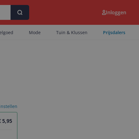
Inloggen
eelgoed
Mode
Tuin & Klussen
Prijsdalers
 instellen
€ 5,95