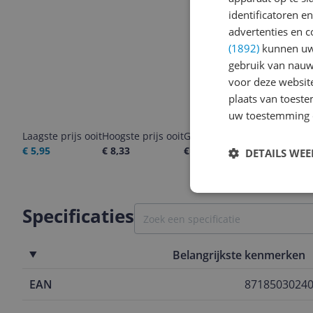
identificatoren e
advertenties en c
(1892)
kunnen uw 
gebruik van nauw
voor deze websit
plaats van toest
uw toestemming 
Laagste prijs ooit
Hoogste prijs ooit
Goedkoopste nu
Laatste pri
€ 5,95
€ 8,33
€ 5,95
06-08-2026
DETAILS WE
Specificaties
Belangrijkste kenmerken
EAN
8718503024