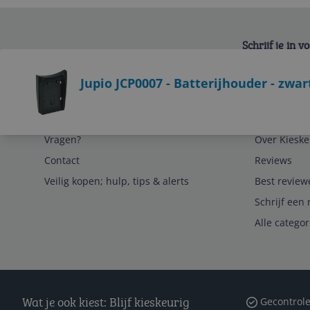
Schrijf je in 
Bekijk product
Jupio JCP0007 - Batterijhouder - zwar
Service
Algemeen
Vragen?
Over Kieske
Contact
Reviews
Veilig kopen; hulp, tips & alerts
Best review
Schrijf een 
Alle catego
Wat je ook kiest: Blijf kieskeurig
Gecontrole