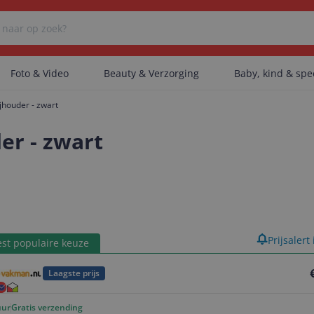
Foto & Video
Beauty & Verzorging
Baby, kind & sp
ijhouder - zwart
Er zijn geen categorieën gevonden.
er - zwart
Er zijn geen producten gevonden.
product
Prijsalert
Er zijn geen artikelen gevonden.
st populaire keuze
Laagste prijs
uur
Gratis verzending