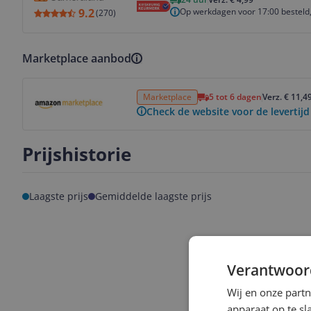
Op werkdagen voor 17:00 besteld,
9.2
(
270
)
Marketplace aanbod
Bekijk product
Marketplace
5 tot 6 dagen
Verz. € 11,4
Check de website voor de levertijd
Prijshistorie
Laagste prijs
Gemiddelde laagste prijs
Verantwoor
Wij en onze part
apparaat op te s