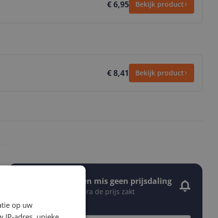
€ 6,95
Bekijk product
€ 8,41
Bekijk product
Stel een alert in en mis geen prijsdaling
Krijg een seintje zodra de prijs zakt
Jouw e-mailadres
atie op uw
 IP-adres, unieke