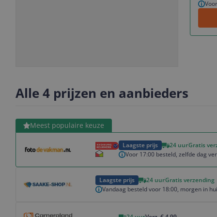
Voor
Slide
Slide
1
2
Alle 4 prijzen en aanbieders
Bekijk product
Meest populaire keuze
Laagste prijs
24 uur
Gratis ve
Voor 17:00 besteld, zelfde dag v
Bekijk product
Laagste prijs
24 uur
Gratis verzending
Vandaag besteld voor 18:00, morgen in hu
Bekijk product
24 uur
Verz. € 4,99