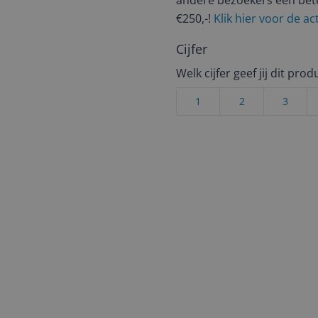
andere bezoekers een bet
€250,-!
Klik hier voor de a
Cijfer
Welk cijfer geef jij dit prod
1
2
3