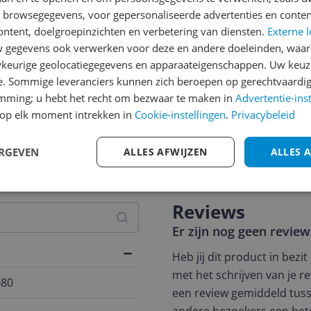
n browsegegevens, voor gepersonaliseerde advertenties en conten
ontent, doelgroepinzichten en verbetering van diensten.
Externe l
gegevens ook verwerken voor deze en andere doeleinden, waar
keurige geolocatiegegevens en apparaateigenschappen. Uw keuze
e. Sommige leveranciers kunnen zich beroepen op gerechtvaardig
emming; u hebt het recht om bezwaar te maken in
Advertentie-ins
op elk moment intrekken in
Cookie-instellingen
.
Privacybeleid
jsupdate
ERGEVEN
ALLES AFWIJZEN
ALLES 
Reviews
Er zijn nog geen revie
Heb jij dit product in bezi
met het schrijven van je re
080
een review gemiddeld tuss