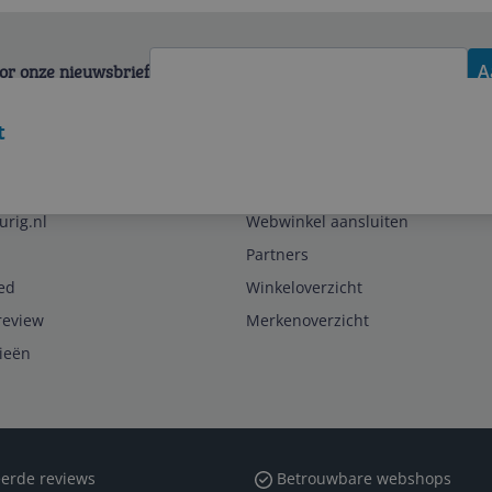
voor onze nieuwsbrief
A
t
Zakelijk
urig.nl
Webwinkel aansluiten
Partners
ed
Winkeloverzicht
review
Merkenoverzicht
rieën
erde reviews
Betrouwbare webshops