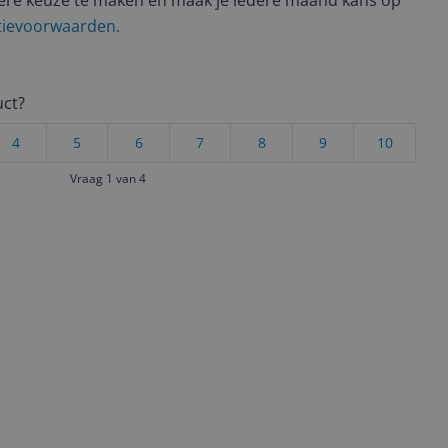
ere keuze te maken én maak je iedere maand kans op
ctievoorwaarden.
uct?
4
5
6
7
8
9
10
Vraag 1 van 4