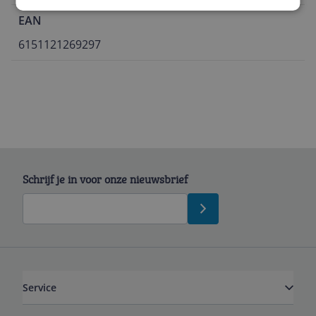
EAN
6151121269297
Schrijf je in voor onze nieuwsbrief
Service