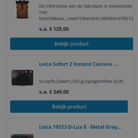
De informatie van de fabrikant is momenteel
niet
beschikbaar.
|
zwart
|
Wandrd
|
0850041678313
v.a. € 129,00
Bekijk product
Bekijk product
Leica Sofort 2 Instant Camera -
Zwart
Scrapfly
|
Zwart
|
320 g
|
Spiegelreflex (SLR)
v.a. € 349,00
Bekijk product
Bekijk product
Leica 19213 D-Lux 8 - Metal Gray
Paint Finish