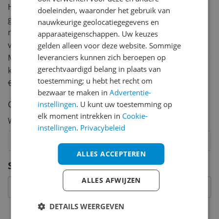
Heb jij dit product in bezit en wil je graag je mening
doeleinden, waaronder het gebruik van
geven? Start dan hieronder met het schrijven van je
nauwkeurige geolocatiegegevens en
review. Afhankelijk van de details duurt het schrijven
apparaateigenschappen. Uw keuzes
van een review gemiddeld tussen de 3 en 10 minuten.
gelden alleen voor deze website. Sommige
Met jouw mening help je andere bezoekers een betere
leveranciers kunnen zich beroepen op
gerechtvaardigd belang in plaats van
keuze te maken én maak je iedere maand kans op
toestemming; u hebt het recht om
€250,-!
Klik hier voor de actievoorwaarden.
bezwaar te maken in
Advertentie-
Cijfer
instellingen
. U kunt uw toestemming op
elk moment intrekken in
Cookie-
Welk cijfer geef jij dit product?
instellingen
.
Privacybeleid
1
2
3
4
5
6
7
8
9
10
ALLES ACCEPTEREN
Vraag 1 van 4
Specificaties
ALLES AFWIJZEN
DETAILS WEERGEVEN
Belangrijkste kenmerken