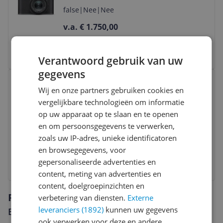
false
|
Nee
|
Nee
v.a. € 1.750,00
Bekijk product
Verantwoord gebruik van uw
gegevens
Bekijk product
Nikon Kit Hybride camera Z6III
Wij en onze partners gebruiken cookies en
Zwart + Nikkor Z 24-105 mm f/4-7.1
vergelijkbare technologieën om informatie
Zwart
120 fps
|
MP full‑frame „partially stacked”
op uw apparaat op te slaan en te openen
CMOS‑sensor
|
card slots
|
120 fps
en om persoonsgegevens te verwerken,
zoals uw IP-adres, unieke identificatoren
v.a. € 2.439,00
en browsegegevens, voor
gepersonaliseerde advertenties en
Bekijk product
content, meting van advertenties en
content, doelgroepinzichten en
Reviews
verbetering van diensten.
Externe
leveranciers (1892)
kunnen uw gegevens
Er zijn nog geen reviews geschreven
ook verwerken voor deze en andere