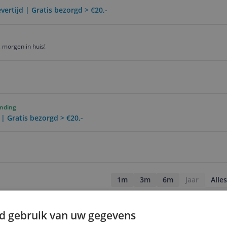
vertijd | Gratis bezorgd > €20,-
 morgen in huis!
ending
 | Gratis bezorgd > €20,-
1m
3m
6m
Jaar
Alles
d gebruik van uw gegevens