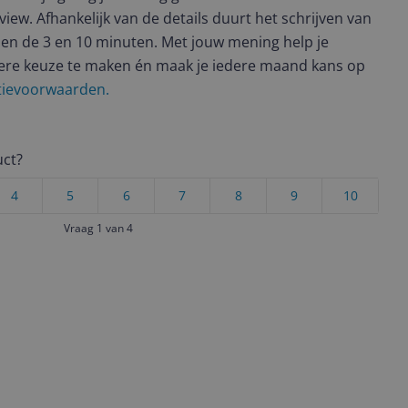
view. Afhankelijk van de details duurt het schrijven van
en de 3 en 10 minuten. Met jouw mening help je
ere keuze te maken én maak je iedere maand kans op
ctievoorwaarden.
uct?
4
5
6
7
8
9
10
Vraag 1 van 4