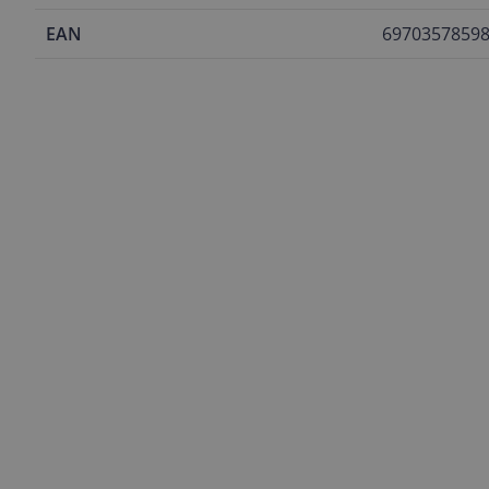
EAN
6970357859