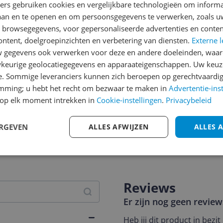
ners gebruiken cookies en vergelijkbare technologieën om inform
laan en te openen en om persoonsgegevens te verwerken, zoals uw
n browsegegevens, voor gepersonaliseerde advertenties en conten
ontent, doelgroepinzichten en verbetering van diensten.
Externe l
gegevens ook verwerken voor deze en andere doeleinden, waar
keurige geolocatiegegevens en apparaateigenschappen. Uw keuze
e. Sommige leveranciers kunnen zich beroepen op gerechtvaardig
emming; u hebt het recht om bezwaar te maken in
Advertentie-ins
op elk moment intrekken in
Cookie-instellingen
.
Privacybeleid
ERGEVEN
ALLES AFWIJZEN
ALLES 
jsupdate
Reviews
Er zijn nog geen revie
Heb jij dit product in bezi