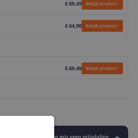
€ 69,49
Bekijk product
€ 64,90
Bekijk product
€ 69,49
Bekijk product
Stel een alert in en mis geen prijsdaling