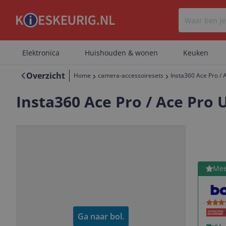
Elektronica
Huishouden & wonen
Keuken
Overzicht
Home
camera-accessoiresets
Insta360 Ace Pro / 
Insta360 Ace Pro / Ace Pro 
Bekijk 
Mee
Meer zien van dit product?
Vorige
Volgende
Ga naar
bol.