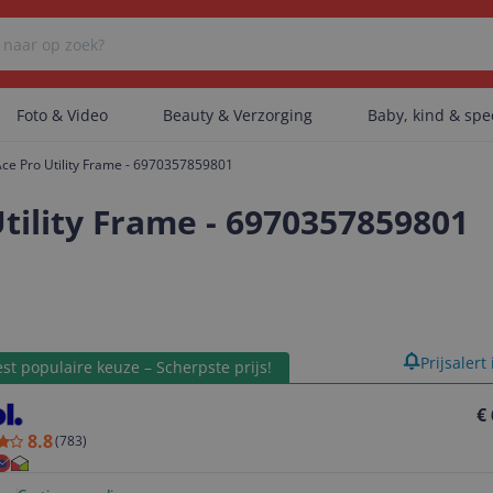
Foto & Video
Beauty & Verzorging
Baby, kind & sp
Ace Pro Utility Frame - 6970357859801
Er zijn geen categorieën gevonden.
Utility Frame - 6970357859801
Er zijn geen producten gevonden.
product
Prijsalert
st populaire keuze – Scherpste prijs!
Er zijn geen artikelen gevonden.
€
8.8
(
783
)