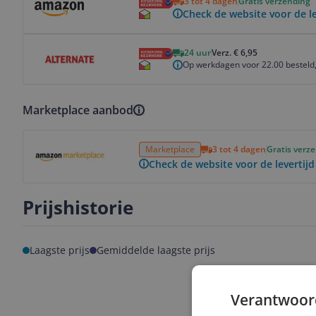
3 tot 4 dagen
Gratis verzending
Check de website voor de le
Bekijk product
24 uur
Verz. € 6,95
Op werkdagen voor 22.00 besteld,
Marketplace aanbod
Bekijk product
Marketplace
3 tot 4 dagen
Gratis verz
Check de website voor de levertijd
Prijshistorie
Laagste prijs
Gemiddelde laagste prijs
Verantwoor