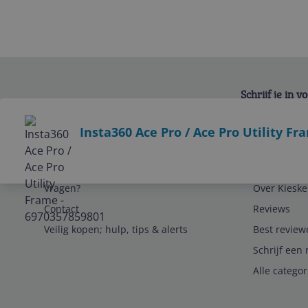
Schrijf je in 
Bekijk product
Insta360 Ace Pro / Ace Pro Utility F
Service
Algemeen
Vragen?
Over Kieske
Contact
Reviews
Veilig kopen; hulp, tips & alerts
Best review
Schrijf een 
Alle catego