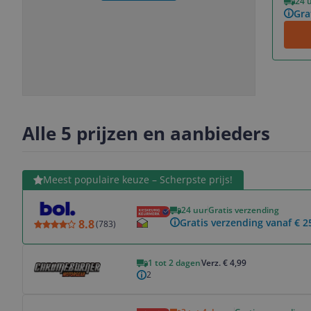
24 
Gra
Slide
1
Alle 5 prijzen en aanbieders
Bekijk product
Meest populaire keuze – Scherpste prijs!
24 uur
Gratis verzending
Gratis verzending vanaf € 2
8.8
(
783
)
Bekijk product
1 tot 2 dagen
Verz. € 4,99
2
Bekijk product