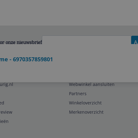
voor onze nieuwsbrief
A
rame - 6970357859801
Zakelijk
urig.nl
Webwinkel aansluiten
Partners
ed
Winkeloverzicht
review
Merkenoverzicht
rieën