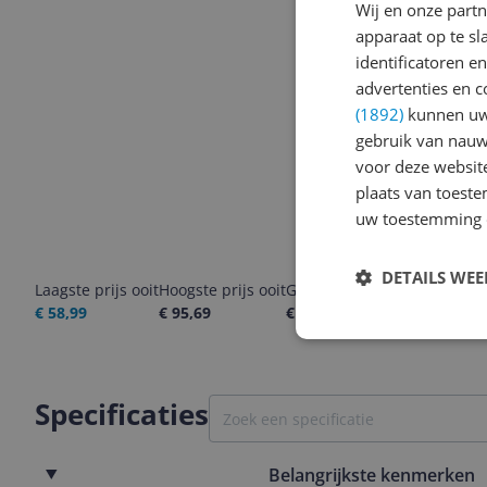
Wij en onze part
apparaat op te s
identificatoren e
advertenties en c
(1892)
kunnen uw 
gebruik van nauw
voor deze websit
plaats van toest
uw toestemming 
DETAILS WE
Laagste prijs ooit
Hoogste prijs ooit
Goedkoopste nu
Laatste pri
€ 58,99
€ 95,69
€ 58,99
06-08-2026
Specificaties
Belangrijkste kenmerken