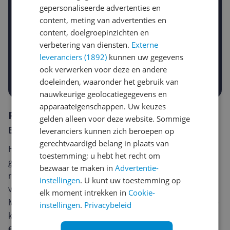
gepersonaliseerde advertenties en
content, meting van advertenties en
content, doelgroepinzichten en
Gewenste daling of bedrag
Gewenste prijs
verbetering van diensten.
Externe
€
-5%
-10%
-15%
leveranciers (1892)
kunnen uw gegevens
ook verwerken voor deze en andere
Prijsalert aanzetten
doeleinden, waaronder het gebruik van
nauwkeurige geolocatiegegevens en
apparaateigenschappen. Uw keuzes
Reviews
gelden alleen voor deze website. Sommige
Er zijn nog geen reviews geschreven
leveranciers kunnen zich beroepen op
gerechtvaardigd belang in plaats van
Heb jij dit product in bezit en wil je graag je mening
toestemming; u hebt het recht om
geven? Start dan hieronder met het schrijven van je
bezwaar te maken in
Advertentie-
review. Afhankelijk van de details duurt het schrijven
instellingen
. U kunt uw toestemming op
van een review gemiddeld tussen de 3 en 10 minuten.
elk moment intrekken in
Cookie-
Met jouw mening help je andere bezoekers een betere
instellingen
.
Privacybeleid
keuze te maken én maak je iedere maand kans op
€250,-!
Klik hier voor de actievoorwaarden.