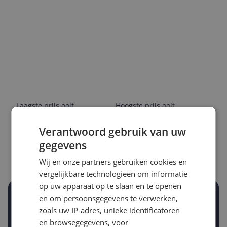
Laagste prijs ooit
Hoogste prijs ooit
€ 16,05
€ 31,09
Verantwoord gebruik van uw
Goedkoopste nu
Laatste prijsupdate
gegevens
€ 18,19
06-08-2026
Wij en onze partners gebruiken cookies en
vergelijkbare technologieën om informatie
op uw apparaat op te slaan en te openen
Stel een alert in en mis geen prijsdaling
en om persoonsgegevens te verwerken,
Krijg een seintje zodra de prijs zakt
zoals uw IP-adres, unieke identificatoren
Jouw e-mailadres
en browsegegevens, voor