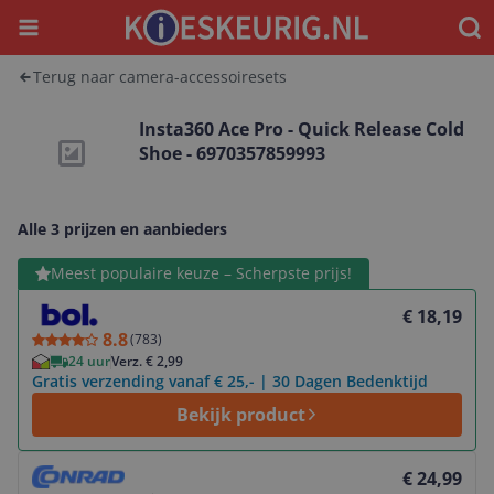
Menu
Waar
Terug naar camera-accessoiresets
Insta360 Ace Pro - Quick Release Cold
Shoe - 6970357859993
Alle 3 prijzen en aanbieders
Bekijk product
Meest populaire keuze – Scherpste prijs!
€ 18,19
8.8
(
783
)
24 uur
Verz. € 2,99
Gratis verzending vanaf € 25,- | 30 Dagen Bedenktijd
Bekijk product
Bekijk product
€ 24,99