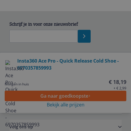
Schrijf je in voor onze nieuwsbrief
Bekijk product
Insta360 Ace Pro - Quick Release Cold Shoe -
6970357859993
Service
€ 18,19
Morgen in huis
Algemeen
+ € 2,99
Ga naar goedkoopste
Bekijk alle prijzen
Zakelijk
Volg ons op