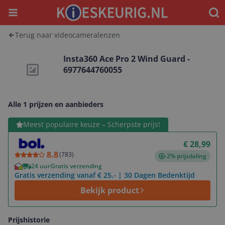
Menu
Waar
Terug naar videocameralenzen
Insta360 Ace Pro 2 Wind Guard -
6977644760055
Alle 1 prijzen en aanbieders
Bekijk product
Meest populaire keuze – Scherpste prijs!
€ 28,99
8.8
(
783
)
-2% prijsdaling
24 uur
Gratis verzending
Gratis verzending vanaf € 25,- | 30 Dagen Bedenktijd
Bekijk product
Prijshistorie