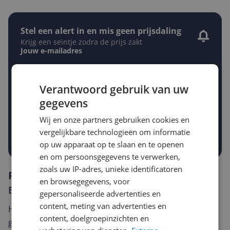
Stel een alert in en mis geen prijsdaling
Krijg een seintje zodra de prijs zakt
Jouw e-mailadres
Verantwoord gebruik van uw
Gewenste daling of bedrag
gegevens
Gewenste prijs
€
-5%
-10%
-15%
Wij en onze partners gebruiken cookies en
vergelijkbare technologieën om informatie
Prijsalert aanzetten
op uw apparaat op te slaan en te openen
en om persoonsgegevens te verwerken,
zoals uw IP-adres, unieke identificatoren
Reviews
en browsegegevens, voor
Er zijn nog geen reviews geschreven
gepersonaliseerde advertenties en
content, meting van advertenties en
Heb jij dit product in bezit en wil je graag je mening
content, doelgroepinzichten en
geven? Start dan hieronder met het schrijven van je