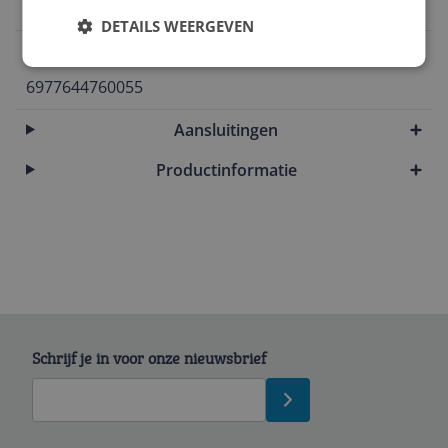
6977644760055
DETAILS WEERGEVEN
EAN
6977644760055
Aansluitingen
Productinformatie
Schrijf je in voor onze nieuwsbrief