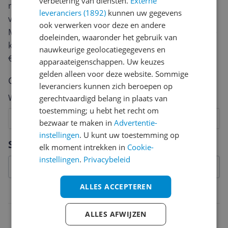
verbetering van diensten.
Externe
review. Afhankelijk van de details duurt het schrijven
leveranciers (1892)
kunnen uw gegevens
van een review gemiddeld tussen de 3 en 10 minuten.
ook verwerken voor deze en andere
Met jouw mening help je andere bezoekers een betere
doeleinden, waaronder het gebruik van
keuze te maken én maak je iedere maand kans op
nauwkeurige geolocatiegegevens en
€250,-!
Klik hier voor de actievoorwaarden.
apparaateigenschappen. Uw keuzes
gelden alleen voor deze website. Sommige
Cijfer
leveranciers kunnen zich beroepen op
Welk cijfer geef jij dit product?
gerechtvaardigd belang in plaats van
toestemming; u hebt het recht om
1
2
3
4
5
6
7
8
9
10
bezwaar te maken in
Advertentie-
instellingen
. U kunt uw toestemming op
Vraag 1 van 4
Specificaties
elk moment intrekken in
Cookie-
instellingen
.
Privacybeleid
ALLES ACCEPTEREN
Functionaliteiten
Vlogcamera
ALLES AFWIJZEN