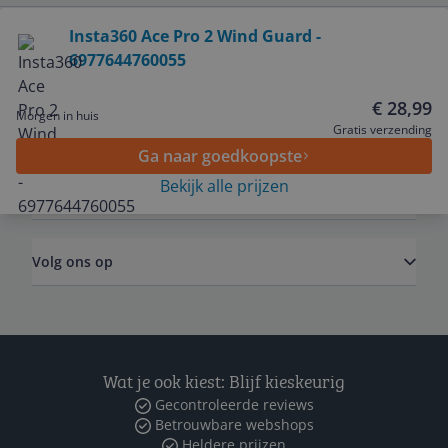
Bekijk product
Insta360 Ace Pro 2 Wind Guard -
6977644760055
Service
€ 28,99
Morgen in huis
Algemeen
Gratis verzending
Ga naar goedkoopste
Bekijk alle prijzen
Zakelijk
Volg ons op
Wat je ook kiest: Blijf kieskeurig
Gecontroleerde reviews
Betrouwbare webshops
Heldere prijzen