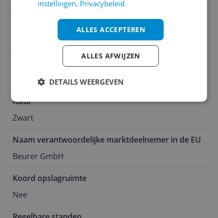
Zie handleiding
instellingen
.
Privacybeleid
Product lengte
ALLES ACCEPTEREN
21 cm
ALLES AFWIJZEN
Fabrieksgarantie termijn
3 jaar
DETAILS WEERGEVEN
Kleur
Zwart
Naam verantwoordelijke marktdeelnemer in de EU
Beurer GmbH
Koord opslagruimte
Nee
Regelbare standen