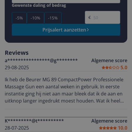
Gewenste daling of bedrag
Gewenste prijs
€
-5%
-10%
-15%
Prijsalert aanzetten
Reviews
a****************@g********
Algemene score
29-08-2025
5.0
Ik heb de Beurer MG 89 CompactPower Professionele
Massage Gun een aantal weken in gebruik. In eerste
instantie ging hij niet aan maar bleek dat ik de aan en
uitknop langer ingedrukt moest houden. Wat ik heel
handig vind is dat hij met een meegeleverde USB-C
kabel is op te laden. Hierdoor heb je dus geen stekker
K*********@t**********
Algemene score
aan het apparaat zitten als je hem gebruikt. De
28-07-2025
10.0
batterijduur is goed. Het apparaat heeft 5 standen