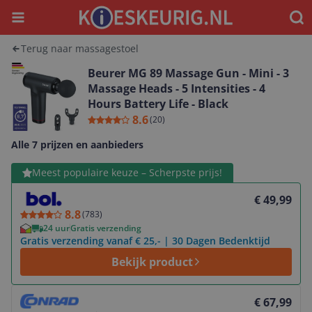
Menu
Waar
Terug naar massagestoel
Beurer MG 89 Massage Gun - Mini - 3
Massage Heads - 5 Intensities - 4
Hours Battery Life - Black
8.6
(
20
)
Alle 7 prijzen en aanbieders
Bekijk product
Meest populaire keuze – Scherpste prijs!
€ 49,99
8.8
(
783
)
24 uur
Gratis verzending
Gratis verzending vanaf € 25,- | 30 Dagen Bedenktijd
Bekijk product
Bekijk product
€ 67,99