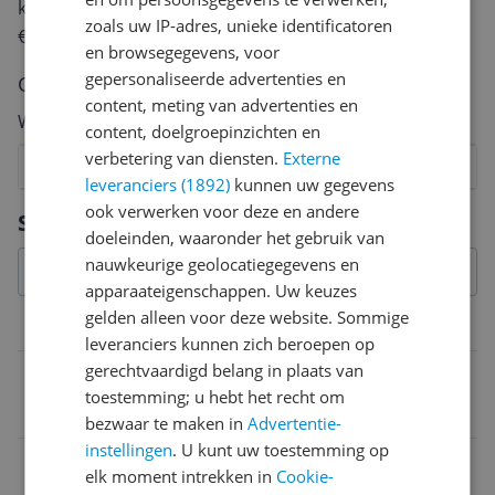
keuze te maken én maak je iedere maand kans op
zet. Dit zorgt ervoor dat ook de diepste spieren en
zoals uw IP-adres, unieke identificatoren
€250,-!
Klik hier voor de actievoorwaarden.
tissues geraakt worden en losser komen. Perfect! Dit
en browsegegevens, voor
product is dus niet alleen zeer goed qua resultaten,
gepersonaliseerde advertenties en
Cijfer
maar is ook nog eens makkelijk in gebruik en goed te
content, meting van advertenties en
betalen. Al met al, ik zou dit product zeker aanraden!
Welk cijfer geef jij dit product?
content, doelgroepinzichten en
verbetering van diensten.
Externe
1
2
3
4
5
6
7
8
9
10
leveranciers (1892)
kunnen uw gegevens
Vraag 1 van 4
ook verwerken voor deze en andere
Specificaties
doeleinden, waaronder het gebruik van
nauwkeurige geolocatiegegevens en
apparaateigenschappen. Uw keuzes
gelden alleen voor deze website. Sommige
Overige kenmerken
leveranciers kunnen zich beroepen op
gerechtvaardigd belang in plaats van
MPN (Manufacturer Part Number)
toestemming; u hebt het recht om
10434
bezwaar te maken in
Advertentie-
instellingen
. U kunt uw toestemming op
Uitzonderingen fabrieksgarantie
elk moment intrekken in
Cookie-