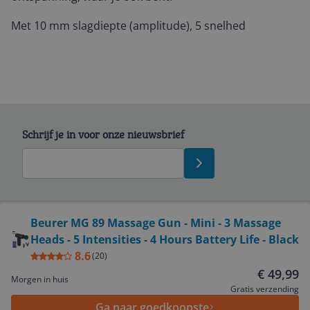
Met 10 mm slagdiepte (amplitude), 5 snelhed
Schrijf je in voor onze nieuwsbrief
Bekijk product
Beurer MG 89 Massage Gun - Mini - 3 Massage
Heads - 5 Intensities - 4 Hours Battery Life - Black
Service
8.6
(
20
)
€ 49,99
Morgen in huis
Algemeen
Gratis verzending
Ga naar goedkoopste