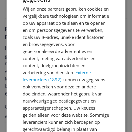
€20,-
Wij en onze partners gebruiken cookies en
Bekijk product
vergelijkbare technologieën om informatie
op uw apparaat op te slaan en te openen
Reviews
en om persoonsgegevens te verwerken,
Er zijn nog geen reviews geschreven
zoals uw IP-adres, unieke identificatoren
en browsegegevens, voor
Heb jij dit product in bezit en wil je graag je mening
gepersonaliseerde advertenties en
geven? Start dan hieronder met het schrijven van je
content, meting van advertenties en
review. Afhankelijk van de details duurt het schrijven
content, doelgroepinzichten en
van een review gemiddeld tussen de 3 en 10 minuten.
verbetering van diensten.
Externe
Met jouw mening help je andere bezoekers een betere
leveranciers (1892)
kunnen uw gegevens
keuze te maken én maak je iedere maand kans op
ook verwerken voor deze en andere
doeleinden, waaronder het gebruik van
€250,-!
Klik hier voor de actievoorwaarden.
nauwkeurige geolocatiegegevens en
Cijfer
apparaateigenschappen. Uw keuzes
gelden alleen voor deze website. Sommige
Welk cijfer geef jij dit product?
leveranciers kunnen zich beroepen op
1
2
3
4
5
6
7
8
9
10
gerechtvaardigd belang in plaats van