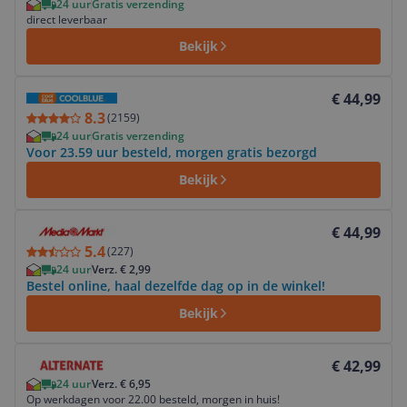
24 uur
Gratis verzending
direct leverbaar
Bekijk
Bekijk product
€ 44,99
8.3
(
2159
)
24 uur
Gratis verzending
Voor 23.59 uur besteld, morgen gratis bezorgd
Bekijk
Bekijk product
€ 44,99
5.4
(
227
)
24 uur
Verz. € 2,99
Bestel online, haal dezelfde dag op in de winkel!
Bekijk
Bekijk product
€ 42,99
24 uur
Verz. € 6,95
Op werkdagen voor 22.00 besteld, morgen in huis!