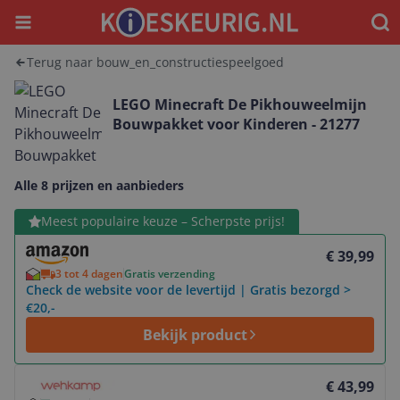
Menu
Waar
Terug naar bouw_en_constructiespeelgoed
LEGO Minecraft De Pikhouweelmijn
Bouwpakket voor Kinderen - 21277
Alle 8 prijzen en aanbieders
Bekijk product
Meest populaire keuze – Scherpste prijs!
€ 39,99
3 tot 4 dagen
Gratis verzending
Check de website voor de levertijd | Gratis bezorgd >
€20,-
Bekijk product
Bekijk product
€ 43,99