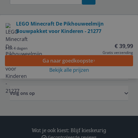
Bekijk product
LEGO Minecraft De Pikhouweelmijn
Bouwpakket voor Kinderen - 21277
Service
€ 39,99
3 tot 4 dagen
Algemeen
Gratis verzending
Ga naar goedkoopste
Bekijk alle prijzen
Zakelijk
Volg ons op
Wat je ook kiest: Blijf kieskeurig
Gecontroleerde reviews