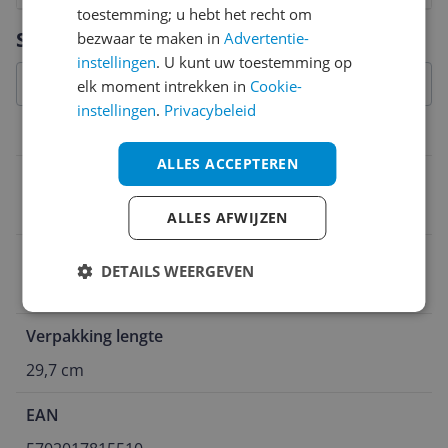
toestemming; u hebt het recht om
Vraag 1 van 4
Specificaties
bezwaar te maken in
Advertentie-
instellingen
. U kunt uw toestemming op
elk moment intrekken in
Cookie-
instellingen
.
Privacybeleid
Overige kenmerken
ALLES ACCEPTEREN
Verpakking hoogte
26,2 cm
ALLES AFWIJZEN
Verpakking breedte
DETAILS WEERGEVEN
29,7 cm
Verpakking lengte
29,7 cm
EAN