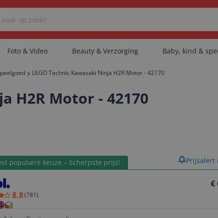
Foto & Video
Beauty & Verzorging
Baby, kind & sp
peelgoed
LEGO Technic Kawasaki Ninja H2R Motor - 42170
Er zijn geen categorieën gevonden.
ja H2R Motor - 42170
Er zijn geen producten gevonden.
product
Prijsalert
st populaire keuze – Scherpste prijs!
Er zijn geen artikelen gevonden.
€
8.8
(
781
)