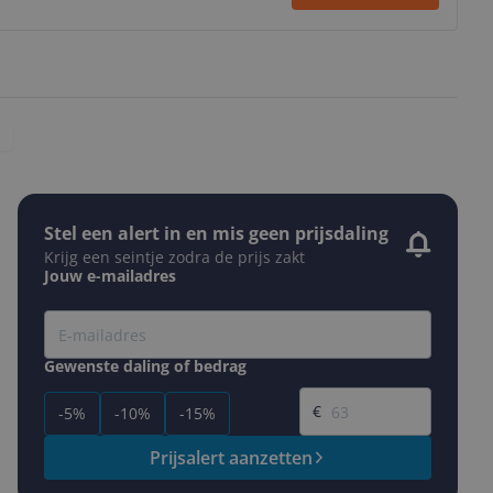
Stel een alert in en mis geen prijsdaling
Krijg een seintje zodra de prijs zakt
Jouw e-mailadres
Gewenste daling of bedrag
Gewenste prijs
€
-5%
-10%
-15%
Prijsalert aanzetten