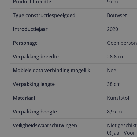
Product breedte
9 cm
Type constructiespeelgoed
Bouwset
Introductiejaar
2020
Personage
Geen perso
Verpakking breedte
26,6 cm
Mobiele data verbinding mogelijk
Nee
Verpakking lengte
38 cm
Materiaal
Kunststof
Verpakking hoogte
8,9 cm
Veiligheidswaarschuwingen
Niet geschik
0) jaar. Voor