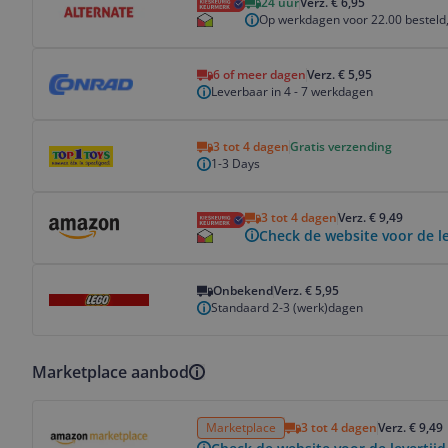
24 uur
Verz. € 6,95
Op werkdagen voor 22.00 besteld,
Bekijk product
6 of meer dagen
Verz. € 5,95
Leverbaar in 4 - 7 werkdagen
Bekijk product
3 tot 4 dagen
Gratis verzending
1-3 Days
Bekijk product
3 tot 4 dagen
Verz. € 9,49
Check de website voor de le
Bekijk product
Onbekend
Verz. € 5,95
Standaard 2-3 (werk)dagen
Marketplace aanbod
Bekijk product
Marketplace
3 tot 4 dagen
Verz. € 9,49