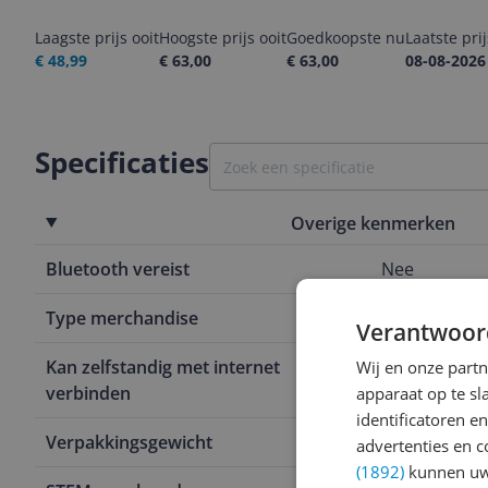
Laagste prijs ooit
Hoogste prijs ooit
Goedkoopste nu
Laatste pri
€ 48,99
€ 63,00
€ 63,00
08-08-2026
Specificaties
Overige kenmerken
Bluetooth vereist
Nee
Type merchandise
Film & Serie
Verantwoor
Kan zelfstandig met internet
Nee
Wij en onze part
verbinden
apparaat op te s
identificatoren e
Verpakkingsgewicht
850 g
advertenties en c
(1892)
kunnen uw 