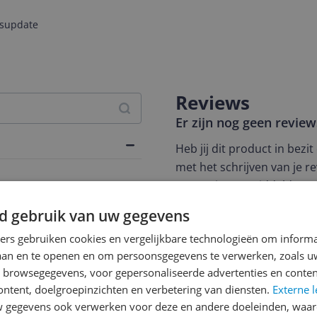
jsupdate
Reviews
Er zijn nog geen revie
Heb jij dit product in bezi
met het schrijven van je re
een review gemiddeld tuss
andere bezoekers een bet
s Merchandise
d gebruik van uw gegevens
€250,-!
Klik hier voor de a
ners gebruiken cookies en vergelijkbare technologieën om inform
Cijfer
laan en te openen en om persoonsgegevens te verwerken, zoals uw
n browsegegevens, voor gepersonaliseerde advertenties en conten
Welk cijfer geef jij dit prod
ontent, doelgroepinzichten en verbetering van diensten.
Externe l
1
2
3
gegevens ook verwerken voor deze en andere doeleinden, waar