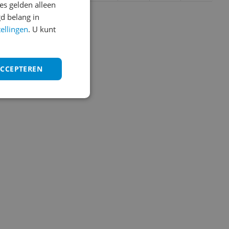
s gelden alleen
Vraag 1 van 4
d belang in
tellingen
. U kunt
ACCEPTEREN