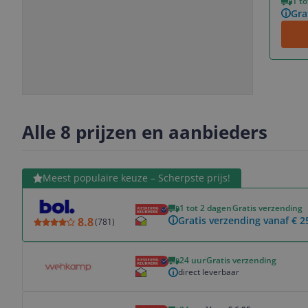
1 t
Gra
Slide
Slide
Slide
1
2
3
Alle 8 prijzen en aanbieders
Bekijk product
Meest populaire keuze – Scherpste prijs!
1 tot 2 dagen
Gratis verzending
Gratis verzending vanaf € 2
8.8
(
781
)
Bekijk product
24 uur
Gratis verzending
direct leverbaar
Bekijk product