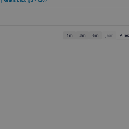
 | Gratis bezorgd > €20,-
1m
3m
6m
Jaar
Alles