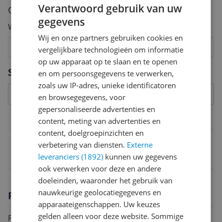
Verantwoord gebruik van uw
Cijfer
gegevens
Welk cijfer geef jij dit product?
Wij en onze partners gebruiken cookies en
1
2
3
4
5
6
7
8
9
10
vergelijkbare technologieën om informatie
op uw apparaat op te slaan en te openen
Vraag 1 van 4
Specificaties
en om persoonsgegevens te verwerken,
zoals uw IP-adres, unieke identificatoren
en browsegegevens, voor
gepersonaliseerde advertenties en
Belangrijkste kenmerken
content, meting van advertenties en
content, doelgroepinzichten en
EAN
verbetering van diensten.
Externe
leveranciers (1892)
kunnen uw gegevens
4260255969194
ook verwerken voor deze en andere
doeleinden, waaronder het gebruik van
nauwkeurige geolocatiegegevens en
Productomschrijving
apparaateigenschappen. Uw keuzes
gelden alleen voor deze website. Sommige
Productgegevens: Leeftijd: vanaf 3 jaar Naast de twee