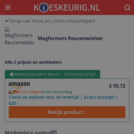
Menu
Waar
Terug naar bouw_en_constructiespeelgoed
Magformers Reuzenwielset
Alle 2 prijzen en aanbieders
Bekijk product
Meest populaire keuze – Scherpste prijs!
€ 50,72
3 tot 4 dagen
Gratis verzending
Check de website voor de levertijd | Gratis bezorgd >
€20,-
Bekijk product
Marketplace aanbod