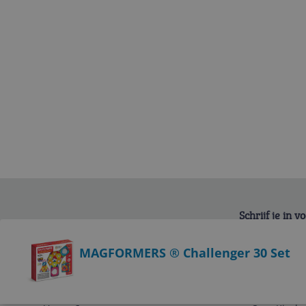
Schrijf je in 
Bekijk product
MAGFORMERS ® Challenger 30 Set
Service
Algemeen