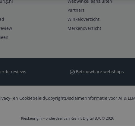
urig.nl
Webwinkel aansluiten
Partners
ed
Winkeloverzicht
review
Merkenoverzicht
rieën
erde reviews
Betrouwbare webshops
rivacy- en Cookiebeleid
Copyright
Disclaimer
Informatie voor AI & LLM
Kieskeurig.nl - onderdeel van Reshift Digital B.V. © 2026