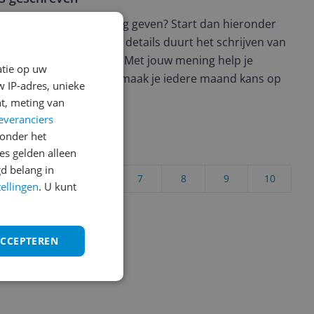
t en wil je graag je mening geven? Start dan hieronder
view. Afhankelijk van de details duurt het schrijven van
en de 3 en 10 minuten. Met jouw mening help je
atie op uw
ere keuze te maken én maak je iedere maand kans op
 IP-adres, unieke
ctievoorwaarden.
t, meting van
everanciers
onder het
uct?
s gelden alleen
d belang in
4
5
6
7
8
9
10
tellingen
. U kunt
Vraag 1 van 4
ACCEPTEREN