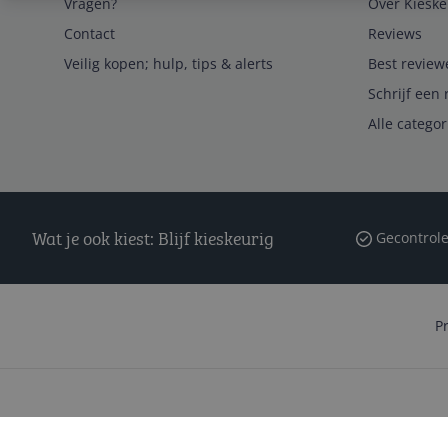
Vragen?
Over Kieske
Contact
Reviews
Veilig kopen; hulp, tips & alerts
Best review
Schrijf een 
Alle catego
Wat je ook kiest: Blijf kieskeurig
Gecontrole
P