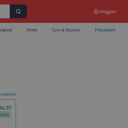
Inloggen
eelgoed
Mode
Tuin & Klussen
Prijsdalers
 instellen
 42,57
daling