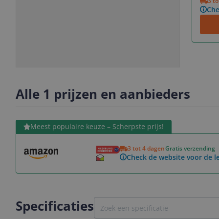
3 t
Che
Slide
Slide
Slide
1
2
3
Alle 1 prijzen en aanbieders
Bekijk product
Meest populaire keuze – Scherpste prijs!
3 tot 4 dagen
Gratis verzending
Check de website voor de le
Specificaties