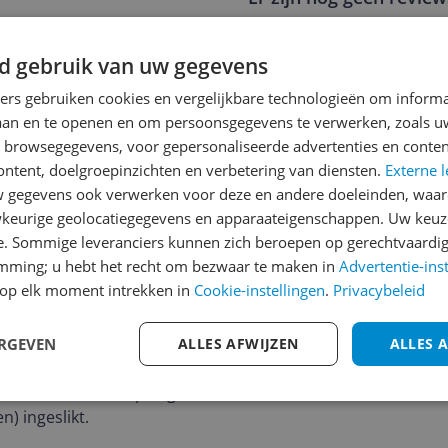
Heb jij dit product in bezi
met het schrijven van je re
d gebruik van uw gegevens
217
een review gemiddeld tuss
ners gebruiken cookies en vergelijkbare technologieën om inform
andere bezoekers een bet
laan en te openen en om persoonsgegevens te verwerken, zoals uw
€250,-!
Klik hier voor de a
n browsegegevens, voor gepersonaliseerde advertenties en conten
ger serie van Magformers
ontent, doelgroepinzichten en verbetering van diensten.
Externe l
re elementen die niet aan
Cijfer
gegevens ook verwerken voor deze en andere doeleinden, waar
 uitdaging: Magformers
Welk cijfer geef jij dit prod
keurige geolocatiegegevens en apparaateigenschappen. Uw keuze
e het gewenste
e. Sommige leveranciers kunnen zich beroepen op gerechtvaardig
 Magformers bouwplezier
1
2
3
emming; u hebt het recht om bezwaar te maken in
Advertentie-ins
et plezier van het spel op
op elk moment intrekken in
Cookie-instellingen
.
Privacybeleid
uwe octagon en hexagon
tof met neodymium magneet
ERGEVEN
ALLES AFWIJZEN
ALLES 
schikt voor kinderen onder
geslikte magneetjes
 veroorzaken. Raadpleeg
) ingeslikt.