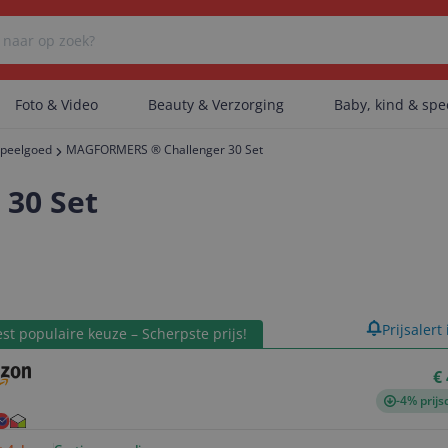
Foto & Video
Beauty & Verzorging
Baby, kind & sp
peelgoed
MAGFORMERS ® Challenger 30 Set
Er zijn geen categorieën gevonden.
30 Set
Er zijn geen producten gevonden.
product
Prijsalert
st populaire keuze – Scherpste prijs!
Er zijn geen artikelen gevonden.
€
-4% prijs