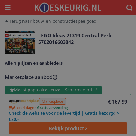
Menu
Waar
Terug naar bouw_en_constructiespeelgoed
LEGO Ideas 21319 Central Perk -
5702016603842
Alle 1 prijzen en aanbieders
Marketplace aanbod
Bekijk product
Meest populaire keuze – Scherpste prijs!
€ 167,99
Marketplace
3 tot 4 dagen
Gratis verzending
Check de website voor de levertijd | Gratis bezorgd >
€20,-
Bekijk product