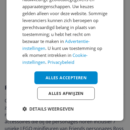
apparaateigenschappen. Uw keuzes
Algemeen
gelden alleen voor deze website. Sommige
Gebruiksinformatie
leveranciers kunnen zich beroepen op
gerechtvaardigd belang in plaats van
Introductie en ondersteuning
toestemming; u hebt het recht om
bezwaar te maken in
Advertentie-
Mogelijke vereisten instellen en gebruik
instellingen
. U kunt uw toestemming op
Overige kenmerken
elk moment intrekken in
Cookie-
instellingen
.
Privacybeleid
Productinformatie
ALLES ACCEPTEREN
Productomschrijving
ALLES AFWIJZEN
Central Perk Het bouwmodel bestaat uit de iconische
zitkamer, gemeubileerd en wel, plus een podium voor
DETAILS WEERGEVEN
muziekoptredens, details van de tv-studio en
accessoires die bij de personages horen Inclusief 7
unieke LEGO minifiguren van Friends personages Ross