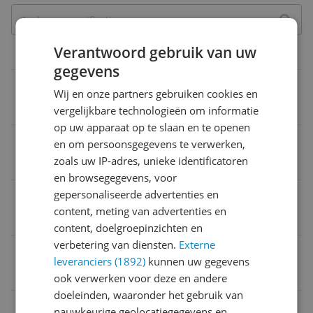
Verantwoord gebruik van uw
Technische specificaties
gegevens
Aantal meegeleverde accu's/batterijen
Wij en onze partners gebruiken cookies en
0
vergelijkbare technologieën om informatie
op uw apparaat op te slaan en te openen
Aantal benodigde accu's/batterijen
en om persoonsgegevens te verwerken,
zoals uw IP-adres, unieke identificatoren
0
en browsegegevens, voor
gepersonaliseerde advertenties en
Voedingstype
content, meting van advertenties en
Geen voedingstype
content, doelgroepinzichten en
verbetering van diensten.
Externe
EAN
leveranciers (1892)
kunnen uw gegevens
5702016603842
ook verwerken voor deze en andere
doeleinden, waaronder het gebruik van
Afmetingen & Gewicht
nauwkeurige geolocatiegegevens en