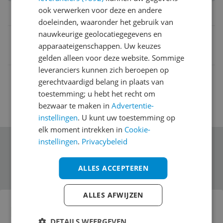
ook verwerken voor deze en andere
Belangrijkste kenmerken
doeleinden, waaronder het gebruik van
nauwkeurige geolocatiegegevens en
EAN
apparaateigenschappen. Uw keuzes
4260255968982
gelden alleen voor deze website. Sommige
leveranciers kunnen zich beroepen op
gerechtvaardigd belang in plaats van
toestemming; u hebt het recht om
bezwaar te maken in
Advertentie-
instellingen
. U kunt uw toestemming op
elk moment intrekken in
Cookie-
instellingen
.
Privacybeleid
Schrijf je in voor onze nieuwsbrief
ALLES ACCEPTEREN
Bekijk product
ALLES AFWIJZEN
MAGFORMERS ® Wonder Creator Set
DETAILS WEERGEVEN