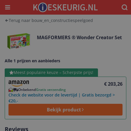
Menu
Waar
Terug naar bouw_en_constructiespeelgoed
MAGFORMERS ® Wonder Creator Set
Alle 1 prijzen en aanbieders
Bekijk product
Meest populaire keuze – Scherpste prijs!
€ 203,26
Onbekend
Gratis verzending
Check de website voor de levertijd | Gratis bezorgd >
€20,-
Bekijk product
Reviews