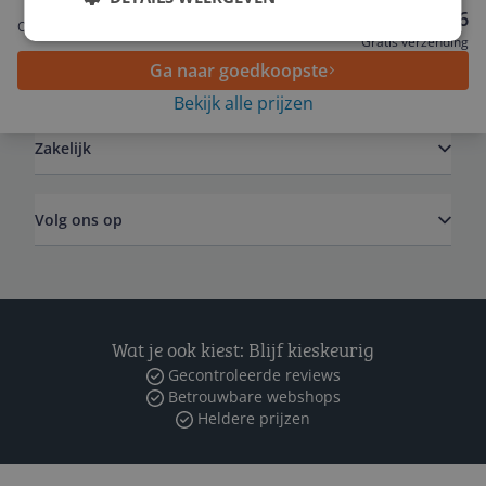
Service
€ 203,26
Onbekend
Gratis verzending
Ga naar goedkoopste
Algemeen
Bekijk alle prijzen
Zakelijk
Volg ons op
Wat je ook kiest: Blijf kieskeurig
Gecontroleerde reviews
Betrouwbare webshops
Heldere prijzen