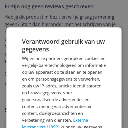
Er zijn nog geen reviews geschreven
Heb jij dit product in bezit en wil je graag je mening
geven? Start dan hieronder met het schrijven van je
review. Afhankelijk van de details duurt het schrijven
van een review gemiddeld tussen de 3 en 10 minuten.
Verantwoord gebruik van uw
Met jouw mening help je andere bezoekers een betere
gegevens
keuze te maken én maak je iedere maand kans op
Wij en onze partners gebruiken cookies en
€250,-!
Klik hier voor de actievoorwaarden.
vergelijkbare technologieën om informatie
op uw apparaat op te slaan en te openen
Cijfer
en om persoonsgegevens te verwerken,
Welk cijfer geef jij dit product?
zoals uw IP-adres, unieke identificatoren
en browsegegevens, voor
1
2
3
4
5
6
7
8
9
10
gepersonaliseerde advertenties en
Vraag 1 van 4
content, meting van advertenties en
Specificaties
content, doelgroepinzichten en
verbetering van diensten.
Externe
leveranciers (1892)
kunnen uw gegevens