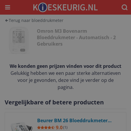
Menu
Waar
Terug naar bloeddrukmeter
Omron M3 Bovenarm
Bloeddrukmeter - Automatisch - 2
Gebruikers
We konden geen prijzen vinden voor dit product
Gelukkig hebben we een paar sterke alternatieven
voor je gevonden, deze vind je verder op de
pagina.
Vergelijkbare of betere producten
Bekijk product
Beurer BM 26 Bloeddrukmeter
bovenarm - 5 Jaar garantie
9.0
(
1
)