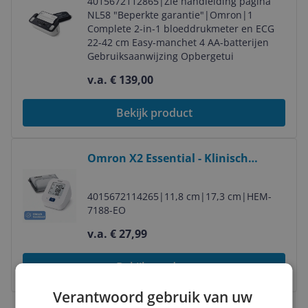
4015672112865
|
Zie handleiding pagina
Mobiele App
NL58 "Beperkte garantie"
|
Omron
|
1
Complete 2-in-1 bloeddrukmeter en ECG
22-42 cm Easy-manchet 4 AA-batterijen
Gebruiksaanwijzing Opbergetui
v.a. € 139,00
Bekijk product
Bekijk product
Omron X2 Essential - Klinisch
gevalideerde bloeddrukmeter voor
de bovenarm - Medium manchet
4015672114265
|
11,8 cm
|
17,3 cm
|
HEM-
(22-32cm)
7188-EO
v.a. € 27,99
Bekijk product
Verantwoord gebruik van uw