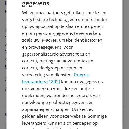
gegevens
Reviews
Er zijn nog geen reviews geschreven
Wij en onze partners gebruiken cookies en
vergelijkbare technologieën om informatie
Heb jij dit product in bezit en wil je graag je mening
op uw apparaat op te slaan en te openen
geven? Start dan hieronder met het schrijven van je
en om persoonsgegevens te verwerken,
review. Afhankelijk van de details duurt het schrijven
zoals uw IP-adres, unieke identificatoren
van een review gemiddeld tussen de 3 en 10 minuten.
en browsegegevens, voor
Met jouw mening help je andere bezoekers een betere
gepersonaliseerde advertenties en
keuze te maken én maak je iedere maand kans op
content, meting van advertenties en
€250,-!
Klik hier voor de actievoorwaarden.
content, doelgroepinzichten en
verbetering van diensten.
Externe
Cijfer
leveranciers (1892)
kunnen uw gegevens
ook verwerken voor deze en andere
Welk cijfer geef jij dit product?
doeleinden, waaronder het gebruik van
1
2
3
4
5
6
7
8
9
10
nauwkeurige geolocatiegegevens en
apparaateigenschappen. Uw keuzes
Vraag 1 van 4
Specificaties
gelden alleen voor deze website. Sommige
leveranciers kunnen zich beroepen op