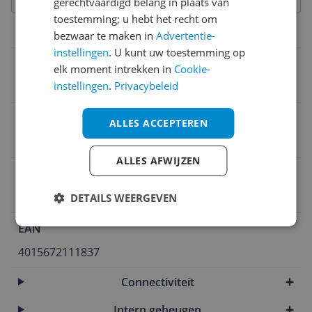
gerechtvaardigd belang in plaats van
toestemming; u hebt het recht om
Productinformatie
bezwaar te maken in
Advertentie-
instellingen
. U kunt uw toestemming op
Merk
elk moment intrekken in
Cookie-
instellingen
.
Privacybeleid
Omron
Reparatie type
ALLES ACCEPTEREN
Carry-in
ALLES AFWIJZEN
Verpakkingsinhoud
Batterijen inbegrepen
DETAILS WEERGEVEN
EAN
4015672111837
Connectiviteit
Intern geheugen