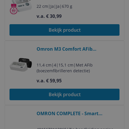
22 cm
|
Ja
|
Ja
|
670 g
v.a. € 30,99
Bekijk product
Bekijk product
Omron M3 Comfort AFib
Bovenarmbloeddrukmeter | Met
AFib Detectie | 22-42cm Manchet
11,4 cm
|
4
|
15,1 cm
|
Met AFib
(boezemfibrilleren detectie)
v.a. € 59,95
Bekijk product
Bekijk product
OMRON COMPLETE - Smart
Bloeddrukmeter Bovenarm - ECG
Monitor - Klinisch Gevalideerd - met