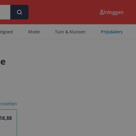
Inloggen
eelgoed
Mode
Tuin & Klussen
Prijsdalers
te
 instellen
 18,88