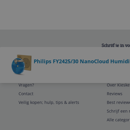
Schrijf je in 
Bekijk product
Philips FY2425/30 NanoCloud Humidifi
Service
Algemeen
Vragen?
Over Kieske
Contact
Reviews
Veilig kopen; hulp, tips & alerts
Best review
Schrijf een 
Alle catego