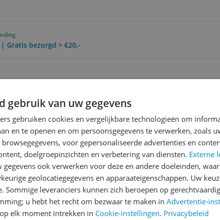
ending
 | Gratis bezorgd > €20,-
Reviews
d gebruik van uw gegevens
Er zijn nog geen revie
ners gebruiken cookies en vergelijkbare technologieën om inform
Heb jij dit product in bezi
laan en te openen en om persoonsgegevens te verwerken, zoals uw
met het schrijven van je re
n browsegegevens, voor gepersonaliseerde advertenties en conten
een review gemiddeld tuss
ontent, doelgroepinzichten en verbetering van diensten.
Externe l
andere bezoekers een bet
545
gegevens ook verwerken voor deze en andere doeleinden, waar
€250,-!
Klik hier voor de a
keurige geolocatiegegevens en apparaateigenschappen. Uw keuze
e. Sommige leveranciers kunnen zich beroepen op gerechtvaardig
Cijfer
emming; u hebt het recht om bezwaar te maken in
Advertentie-ins
Welk cijfer geef jij dit prod
op elk moment intrekken in
Cookie-instellingen
.
Privacybeleid