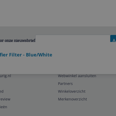
voor onze nieuwsbrief
A
er Filter - Blue/White
Zakelijk
urig.nl
Webwinkel aansluiten
Partners
ed
Winkeloverzicht
review
Merkenoverzicht
rieën