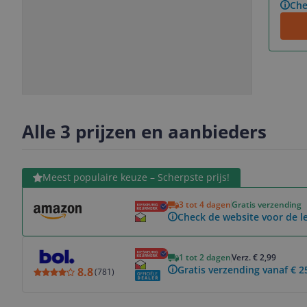
Che
Slide
Slide
Slide
Slide
1
2
3
4
Alle 3 prijzen en aanbieders
Bekijk product
Meest populaire keuze – Scherpste prijs!
3 tot 4 dagen
Gratis verzending
Check de website voor de le
Bekijk product
1 tot 2 dagen
Verz. € 2,99
Gratis verzending vanaf € 2
8.8
(
781
)