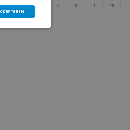
4
5
6
7
8
9
10
ACCEPTEREN
Vraag 1 van 4