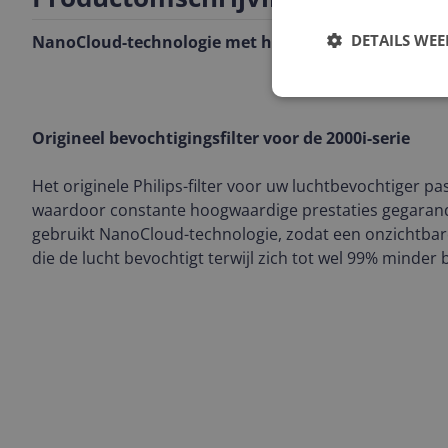
DETAILS WE
NanoCloud-technologie met hygiënische bevochtigi
Origineel bevochtigingsfilter voor de 2000i-serie
Het originele Philips-filter voor uw luchtbevochtiger pa
waardoor constante hoogwaardige prestaties gegarandee
gebruikt NanoCloud-technologie, zodat een onzichtbar
die de lucht bevochtigt terwijl zich tot wel 99% minder 