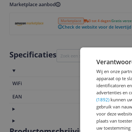
Marketplace aanbod
Bekijk product
Marketplace
3 tot 4 dagen
Gratis verz
Check de website voor de levertijd
Specificaties
Verantwoor
Aansluitingen
Wij en onze part
apparaat op te s
WiFi
Nee
identificatoren e
advertenties en c
EAN
8710103871
(1892)
kunnen uw 
gebruik van nauw
Functies
voor deze websit
Technisch
plaats van toest
uw toestemming 
Productomschrijving