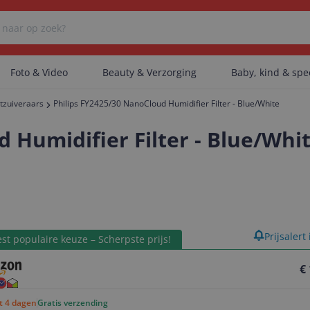
Foto & Video
Beauty & Verzorging
Baby, kind & sp
tzuiveraars
Philips FY2425/30 NanoCloud Humidifier Filter - Blue/White
Er zijn geen categorieën gevonden.
 Humidifier Filter - Blue/Whi
Er zijn geen producten gevonden.
product
Prijsalert
Er zijn geen artikelen gevonden.
st populaire keuze – Scherpste prijs!
€
ot 4 dagen
Gratis verzending