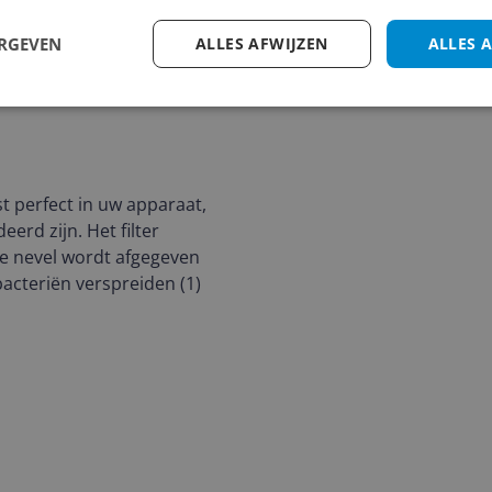
1
2
3
ERGEVEN
ALLES AFWIJZEN
ALLES 
ng
st perfect in uw apparaat,
rd zijn. Het filter
e nevel wordt afgegeven
bacteriën verspreiden (1)