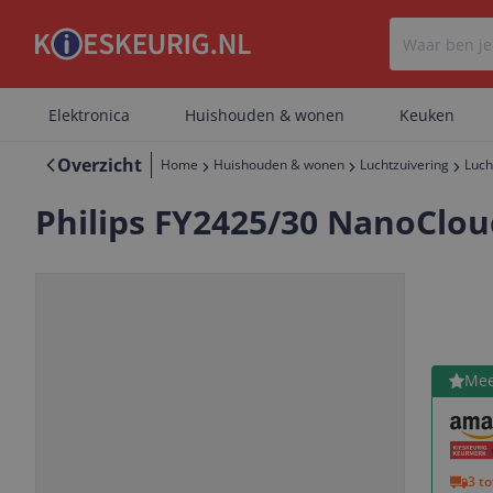
Elektronica
Huishouden & wonen
Keuken
Overzicht
Home
Huishouden & wonen
Luchtzuivering
Luch
Philips FY2425/30 NanoCloud
Bekijk 
Mee
Vorige
Volgende
3 t