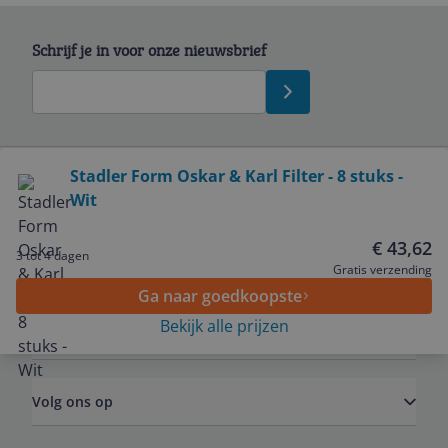
Schrijf je in voor onze nieuwsbrief
Bekijk product
Stadler Form Oskar & Karl Filter - 8 stuks -
Wit
Service
€ 43,62
3 tot 4 dagen
Algemeen
Gratis verzending
Ga naar goedkoopste
Bekijk alle prijzen
Zakelijk
Volg ons op