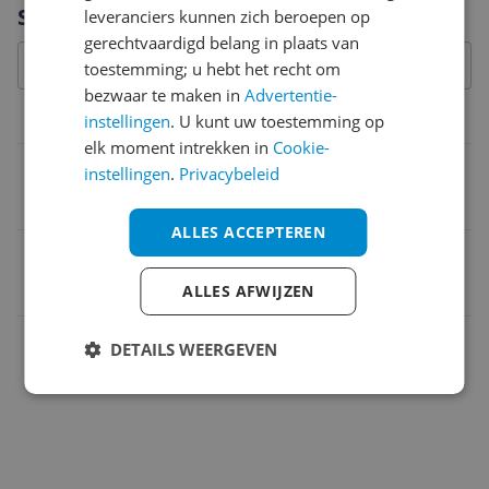
Vraag 1 van 4
Specificaties
leveranciers kunnen zich beroepen op
gerechtvaardigd belang in plaats van
toestemming; u hebt het recht om
bezwaar te maken in
Advertentie-
Technisch
instellingen
. U kunt uw toestemming op
elk moment intrekken in
Cookie-
Type reiniging
instellingen
.
Privacybeleid
Waterfilter
ALLES ACCEPTEREN
EAN
0802322002133
ALLES AFWIJZEN
Functies
DETAILS WEERGEVEN