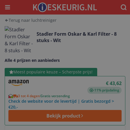
Menu
Waar
Terug naar luchtreiniger
Stadler Form Oskar & Karl Filter - 8
stuks - Wit
Alle 4 prijzen en aanbieders
Bekijk product
Meest populaire keuze – Scherpste prijs!
€ 43,62
-11% prijsdaling
3 tot 4 dagen
Gratis verzending
Check de website voor de levertijd | Gratis bezorgd >
€20,-
Bekijk product
Bekijk product