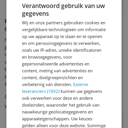
Bekijk product
Verantwoord gebruik van uw
gegevens
Reviews
Wij en onze partners gebruiken cookies en
Er zijn nog geen reviews geschreven
vergelijkbare technologieën om informatie
op uw apparaat op te slaan en te openen
Heb jij dit product in bezit en wil je graag je mening
en om persoonsgegevens te verwerken,
geven? Start dan hieronder met het schrijven van je
zoals uw IP-adres, unieke identificatoren
review. Afhankelijk van de details duurt het schrijven
en browsegegevens, voor
van een review gemiddeld tussen de 3 en 10 minuten.
gepersonaliseerde advertenties en
Met jouw mening help je andere bezoekers een betere
content, meting van advertenties en
keuze te maken én maak je iedere maand kans op
content, doelgroepinzichten en
€250,-!
Klik hier voor de actievoorwaarden.
verbetering van diensten.
Externe
leveranciers (1892)
kunnen uw gegevens
Cijfer
ook verwerken voor deze en andere
doeleinden, waaronder het gebruik van
Welk cijfer geef jij dit product?
nauwkeurige geolocatiegegevens en
1
2
3
4
5
6
7
8
9
10
apparaateigenschappen. Uw keuzes
gelden alleen voor deze website. Sommige