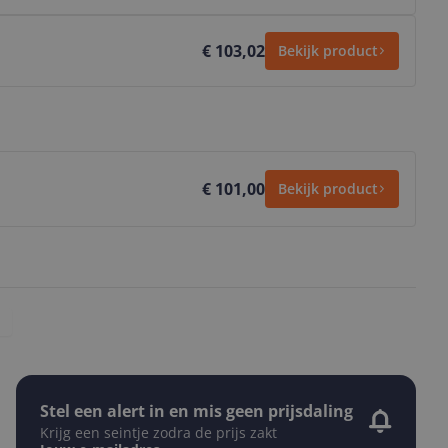
€ 103,02
Bekijk product
€ 101,00
Bekijk product
Stel een alert in en mis geen prijsdaling
Krijg een seintje zodra de prijs zakt