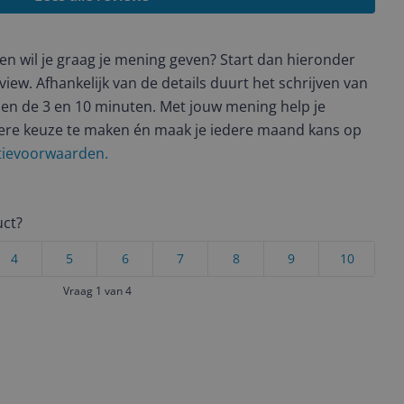
t en wil je graag je mening geven? Start dan hieronder
view. Afhankelijk van de details duurt het schrijven van
en de 3 en 10 minuten. Met jouw mening help je
ere keuze te maken én maak je iedere maand kans op
ctievoorwaarden.
uct?
4
5
6
7
8
9
10
Vraag 1 van 4