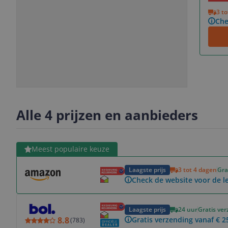
Vorige
Volgende
3 t
Che
Slide
Slide
Slide
Slide
1
2
3
4
Alle 4 prijzen en aanbieders
Bekijk product
Meest populaire keuze
Laagste prijs
3 tot 4 dagen
Gra
Check de website voor de le
Bekijk product
Laagste prijs
24 uur
Gratis ve
8.8
Gratis verzending vanaf € 2
(
783
)