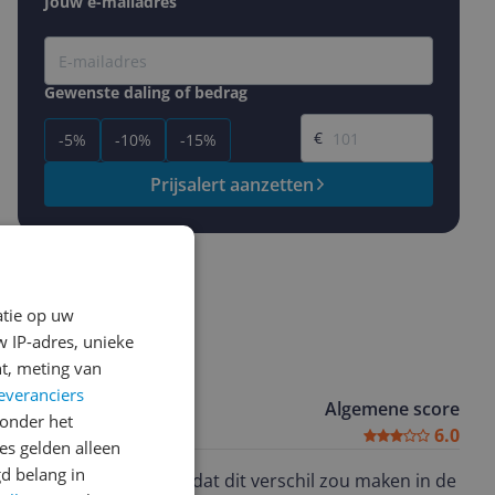
Jouw e-mailadres
Gewenste daling of bedrag
Gewenste prijs
€
-5%
-10%
-15%
Prijsalert aanzetten
atie op uw
 IP-adres, unieke
t, meting van
everanciers
Algemene score
onder het
6.0
s gelden alleen
d belang in
n uittesten, ik hoopte dat dit verschil zou maken in de