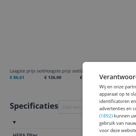
Laagste prijs ooit
Hoogste prijs ooit
Goedkoopste nu
Laatste pri
Verantwoor
€ 86,61
€ 126,00
€ 101,00
06-08-2026
Wij en onze part
apparaat op te s
identificatoren e
Specificaties
advertenties en c
(1892)
kunnen uw 
Functies
gebruik van nauw
voor deze websit
HEPA filter
Nee