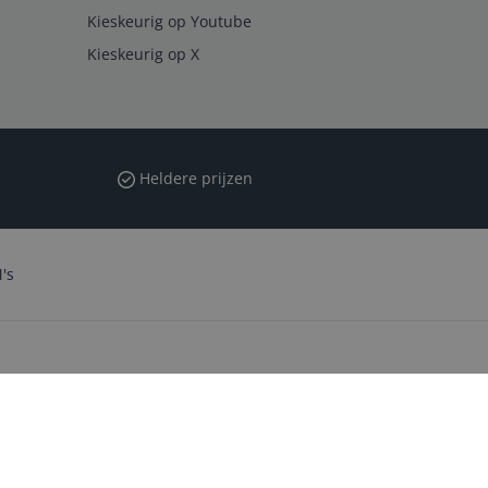
Kieskeurig op Youtube
Kieskeurig op X
Heldere prijzen
's