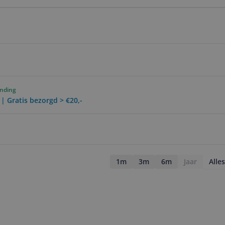
ending
 | Gratis bezorgd > €20,-
1m
3m
6m
Jaar
Alles