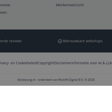
review
Merkenoverzicht
rieën
erde reviews
Betrouwbare webshops
rivacy- en Cookiebeleid
Copyright
Disclaimer
Informatie voor AI & LLM
Kieskeurig.nl - onderdeel van Reshift Digital B.V. © 2026