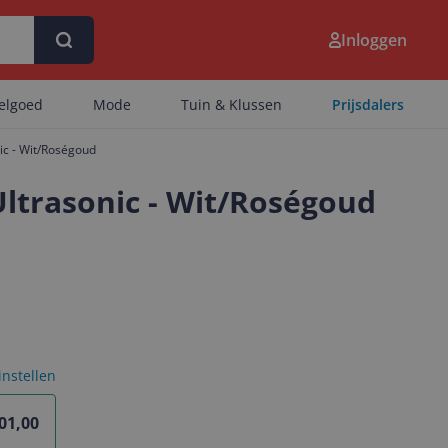
Inloggen
eelgoed
Mode
Tuin & Klussen
Prijsdalers
ic - Wit/Roségoud
Ultrasonic - Wit/Roségoud
 instellen
01,00