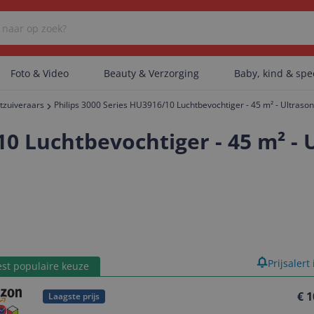
Foto & Video
Beauty & Verzorging
Baby, kind & sp
tzuiveraars
Philips 3000 Series HU3916/10 Luchtbevochtiger - 45 m² - Ultrason
Er zijn geen categorieën gevonden.
10 Luchtbevochtiger - 45 m² - 
Er zijn geen producten gevonden.
Er zijn geen artikelen gevonden.
product
Prijsalert
st populaire keuze
€ 1
Laagste prijs