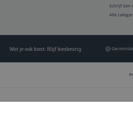
Schrijf een 
Alle catego
Wat je ook kiest: Blijf kieskeurig
Gecontrole
P