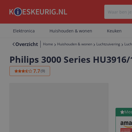
Elektronica
Huishouden & wonen
Keuken
Overzicht
Home
Huishouden & wonen
Luchtzuivering
Luch
Philips 3000 Series HU3916/
7.7
(
9
)
Bekijk 
Mee