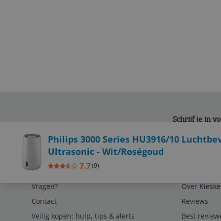
Schrijf je in 
Bekijk product
Philips 3000 Series HU3916/10 Luchtbev
Ultrasonic - Wit/Roségoud
7.7
(
9
)
Service
Algemeen
Vragen?
Over Kieske
Contact
Reviews
Veilig kopen; hulp, tips & alerts
Best review