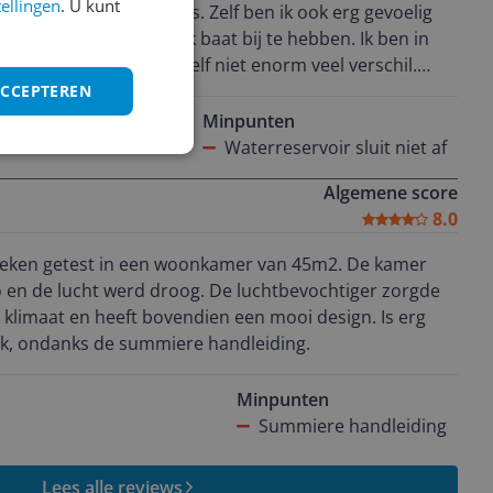
tellingen
. U kunt
p aanraden vd dierenarts. Zelf ben ik ook erg gevoelig
en dus hoopte hier ook baat bij te hebben. Ik ben in
lpen heeft, ik merkte zelf niet enorm veel verschil.
mooi, wat een fijn aanzicht is in je interieur. Een ander
ACCEPTEREN
rreservoir niet afsluit, dus wanneer je het bovenste
Minpunten
t dit niet erg stevig vast. Hierdoor ben ik bang dat het
Waterreservoir sluit niet af
r je er perongeluk tegen aankomt.
Algemene score
8.0
weken getest in een woonkamer van 45m2. De kamer
en de lucht werd droog. De luchtbevochtiger zorgde
a klimaat en heeft bovendien een mooi design. Is erg
ik, ondanks de summiere handleiding.
Minpunten
Summiere handleiding
Lees alle reviews