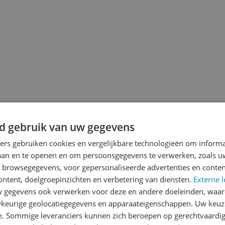
jsupdate
d gebruik van uw gegevens
ners gebruiken cookies en vergelijkbare technologieën om inform
laan en te openen en om persoonsgegevens te verwerken, zoals uw
n browsegegevens, voor gepersonaliseerde advertenties en conten
Reviews
ontent, doelgroepinzichten en verbetering van diensten.
Externe l
yasaminpatricia
gegevens ook verwerken voor deze en andere doeleinden, waar
24-02-2025
keurige geolocatiegegevens en apparaateigenschappen. Uw keuze
e. Sommige leveranciers kunnen zich beroepen op gerechtvaardig
Ik heb de bevochtiger moge