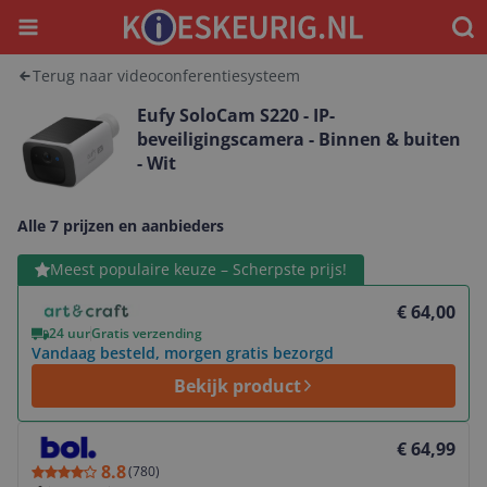
Menu
Waar
Terug naar videoconferentiesysteem
Eufy SoloCam S220 - IP-
beveiligingscamera - Binnen & buiten
- Wit
Alle 7 prijzen en aanbieders
Bekijk product
Meest populaire keuze – Scherpste prijs!
€ 64,00
24 uur
Gratis verzending
Vandaag besteld, morgen gratis bezorgd
Bekijk product
Bekijk product
€ 64,99
8.8
(
780
)