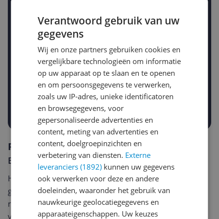
Stel een alert in en mis geen prijsdaling
Verantwoord gebruik van uw
Krijg een seintje zodra de prijs zakt
Jouw e-mailadres
gegevens
Wij en onze partners gebruiken cookies en
vergelijkbare technologieën om informatie
Gewenste daling of bedrag
op uw apparaat op te slaan en te openen
Gewenste prijs
en om persoonsgegevens te verwerken,
€
-5%
-10%
-15%
zoals uw IP-adres, unieke identificatoren
en browsegegevens, voor
Prijsalert aanzetten
gepersonaliseerde advertenties en
content, meting van advertenties en
content, doelgroepinzichten en
Reviews
verbetering van diensten.
Externe
Er zijn nog geen reviews geschreven
leveranciers (1892)
kunnen uw gegevens
Heb jij dit product in bezit en wil je graag je mening
ook verwerken voor deze en andere
doeleinden, waaronder het gebruik van
geven? Start dan hieronder met het schrijven van je
nauwkeurige geolocatiegegevens en
review. Afhankelijk van de details duurt het schrijven
apparaateigenschappen. Uw keuzes
van een review gemiddeld tussen de 3 en 10 minuten.