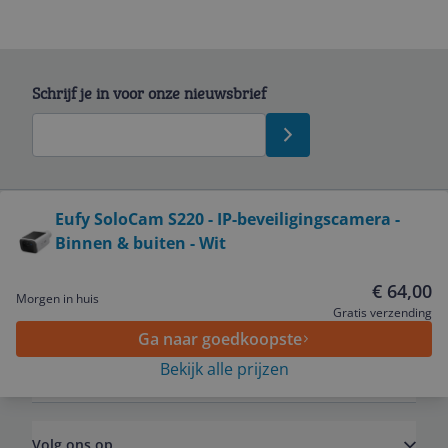
Schrijf je in voor onze nieuwsbrief
Bekijk product
Eufy SoloCam S220 - IP-beveiligingscamera -
Binnen & buiten - Wit
Service
€ 64,00
Morgen in huis
Algemeen
Gratis verzending
Ga naar goedkoopste
Bekijk alle prijzen
Zakelijk
Volg ons op