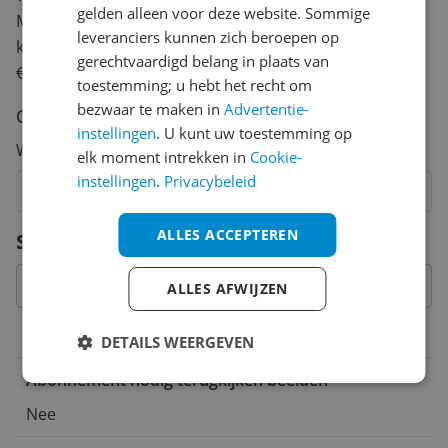
gelden alleen voor deze website. Sommige
Met jouw mening help je andere bezoekers een betere
leveranciers kunnen zich beroepen op
keuze te maken én maak je iedere maand kans op
gerechtvaardigd belang in plaats van
€250,-!
Klik hier voor de actievoorwaarden.
toestemming; u hebt het recht om
bezwaar te maken in
Advertentie-
Cijfer
instellingen
. U kunt uw toestemming op
Welk cijfer geef jij dit product?
elk moment intrekken in
Cookie-
instellingen
.
Privacybeleid
1
2
3
4
5
6
7
8
9
10
Vraag 1 van 4
ALLES ACCEPTEREN
Specificaties
ALLES AFWIJZEN
Belangrijkste kenmerken
DETAILS WEERGEVEN
Abonnement nodig terugkijken beelden
Nee