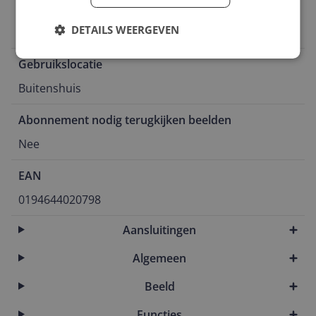
Opslagmogelijkheden
DETAILS WEERGEVEN
Intern geheugen
Gebruikslocatie
Buitenshuis
Abonnement nodig terugkijken beelden
Nee
EAN
0194644020798
Aansluitingen
Algemeen
Beeld
Functies