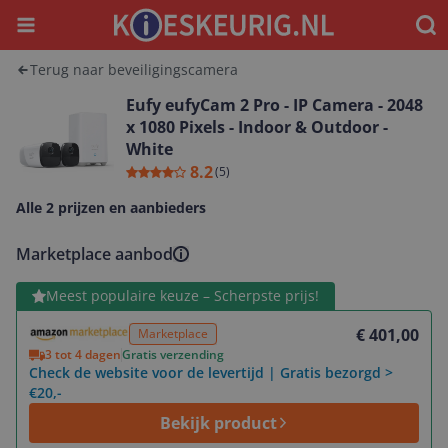
Menu
Waar
Terug naar beveiligingscamera
Eufy eufyCam 2 Pro - IP Camera - 2048
x 1080 Pixels - Indoor & Outdoor -
White
8.2
(
5
)
Alle 2 prijzen en aanbieders
Marketplace aanbod
Bekijk product
Meest populaire keuze – Scherpste prijs!
€ 401,00
Marketplace
3 tot 4 dagen
Gratis verzending
Check de website voor de levertijd | Gratis bezorgd >
€20,-
Bekijk product