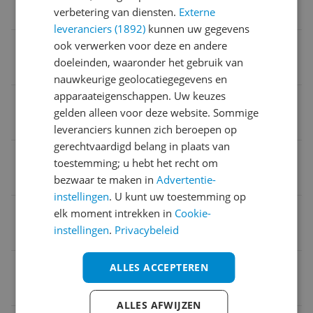
verbetering van diensten.
Externe
Belangrijkste kenmerken
leveranciers (1892)
kunnen uw gegevens
Type stroomvoorziening
ook verwerken voor deze en andere
doeleinden, waaronder het gebruik van
Accu / batterij
nauwkeurige geolocatiegegevens en
apparaateigenschappen. Uw keuzes
Opties ip camera's
gelden alleen voor deze website. Sommige
Infraroodverlichting
leveranciers kunnen zich beroepen op
gerechtvaardigd belang in plaats van
Smart home platform
toestemming; u hebt het recht om
Google Assistant
bezwaar te maken in
Advertentie-
instellingen
. U kunt uw toestemming op
Beeldkwaliteit
elk moment intrekken in
Cookie-
instellingen
.
Privacybeleid
Full HD (1080p)
Bedieing met app
ALLES ACCEPTEREN
Ja
ALLES AFWIJZEN