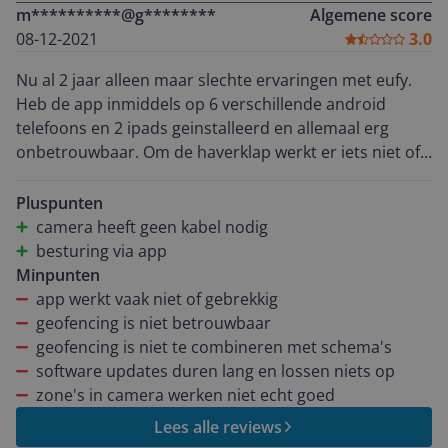
m**********@g********
Algemene score
08-12-2021
3.0
Nu al 2 jaar alleen maar slechte ervaringen met eufy.
Heb de app inmiddels op 6 verschillende android
telefoons en 2 ipads geinstalleerd en allemaal erg
onbetrouwbaar. Om de haverklap werkt er iets niet of
kan de app geen verbinding maken met de homebase.
De geofencing feature die inmiddels 2 jaar geleden al
Pluspunten
werd beloofd is nog steeds in de praktijk niet
camera heeft geen kabel nodig
betrouwbaar, buggy en slecht geïmplementeerd. En
besturing via app
zelfs al krijgt eufy dit werkend dan nog is die functie
Minpunten
niet praktisch aangezien hij niet te combineren is met
app werkt vaak niet of gebrekkig
de schema's die je op tijd in kunt stellen. Het is dus
geofencing is niet betrouwbaar
NIET mogelijk 's nachts alle camera's aan te zetten en
geofencing is niet te combineren met schema's
overdag alleen als ik van huis ben. Normaal schrijf ik
software updates duren lang en lossen niets op
nooit reviews maar ik zag de hoge review score en
zone's in camera werken niet echt goed
dacht, "dat kan gewoon niet bij een product wat zo
Lees alle reviews
gebrekkig werkt als die eufy zooi" Ik gebruik de spullen