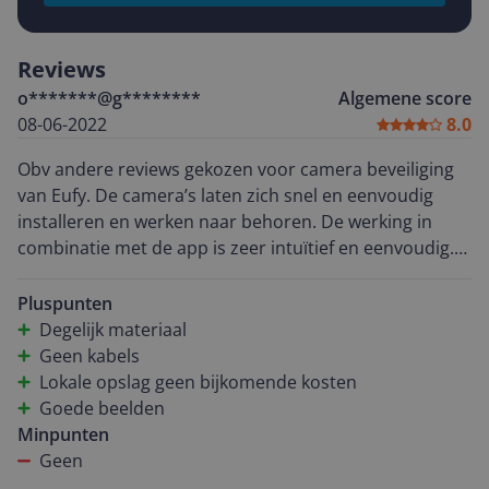
Reviews
o*******@g********
Algemene score
08-06-2022
8.0
Obv andere reviews gekozen voor camera beveiliging
van Eufy. De camera’s laten zich snel en eenvoudig
installeren en werken naar behoren. De werking in
combinatie met de app is zeer intuïtief en eenvoudig.
Een plus lokale opslag van opnames zonder
bijkomende kosten.
Pluspunten
Degelijk materiaal
Geen kabels
Lokale opslag geen bijkomende kosten
Goede beelden
Minpunten
Geen