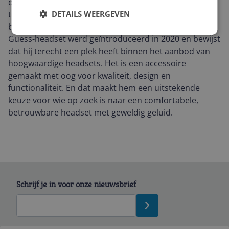
direct als beter wordt ervaren. Je geniet van zuivere
tonen, heldere hoge tonen en diepe bassen, perfect in
DETAILS WEERGEVEN
balans voor een fantastische luisterervaring. Deze
Guess-headset werd geïntroduceerd in 2020 en bewijst
dat hij terecht een plek heeft binnen het aanbod van
hoogwaardige headsets. Het is een accessoire
gemaakt met oog voor kwaliteit, design en
functionaliteit. En dat maakt hem een uitstekende
keuze voor wie op zoek is naar een comfortabele,
betrouwbare headset met geweldig geluid.
Schrijf je in voor onze nieuwsbrief