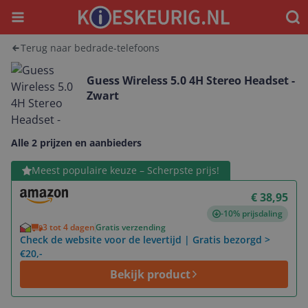
Menu
Waar
Terug naar bedrade-telefoons
Guess Wireless 5.0 4H Stereo Headset -
Zwart
Alle 2 prijzen en aanbieders
Bekijk product
Meest populaire keuze – Scherpste prijs!
€ 38,95
-10% prijsdaling
3 tot 4 dagen
Gratis verzending
Check de website voor de levertijd | Gratis bezorgd >
€20,-
Bekijk product