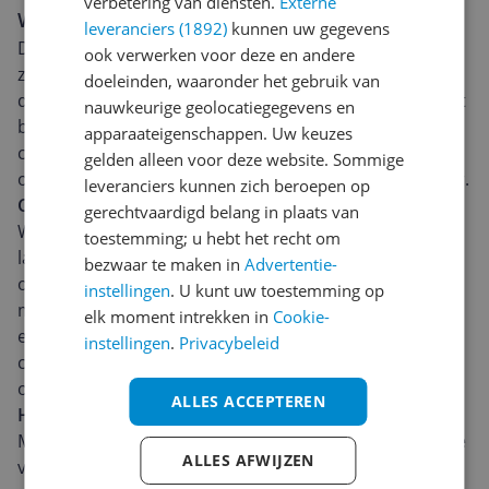
verbetering van diensten.
Externe
Wegdromen bij topgeluid
leveranciers (1892)
kunnen uw gegevens
De Guess Wireless 5.0 4H Stereo Headset in de kleur
ook verwerken voor deze en andere
zwart is het ideale accessoire voor muziekliefhebbers
doeleinden, waaronder het gebruik van
die comfort en geluidskwaliteit waarderen. De headset
nauwkeurige geolocatiegegevens en
biedt draadloos gemak dankzij de Bluetooth 5.0
apparaateigenschappen. Uw keuzes
connectiviteit. Zo wordt het luisteren van muziek
gelden alleen voor deze website. Sommige
onderweg of tijdens het sporten een stuk eenvoudiger.
leveranciers kunnen zich beroepen op
Comfortabele pasvorm voor urenlang luisterplezier
gerechtvaardigd belang in plaats van
Wat deze Guess-headset onderscheidend maakt, is de
toestemming; u hebt het recht om
lange batterijduur van 4 uur. Dit maakt het mogelijk
bezwaar te maken in
Advertentie-
om bijna ononderbroken te luisteren naar je favoriete
instellingen
. U kunt uw toestemming op
muziek of podcasts, zonder je zorgen te maken over
elk moment intrekken in
Cookie-
een lege batterij. Bovendien is hij ontworpen voor
instellingen
.
Privacybeleid
comfort, met perfect afgestelde hoofdband en
oorschelpen.
ALLES ACCEPTEREN
Hoogwaardig stereogeluid
Met de Guess Wireless 5.0 4H Stereo Headset geniet je
ALLES AFWIJZEN
van hoogwaardig stereogeluid, waardoor je muziek