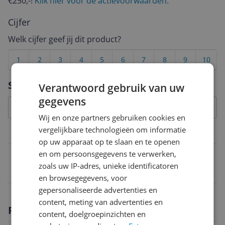
€250,-!
Klik hier voor de actievoorwaarden.
Cijfer
Welk cijfer geef jij dit product?
1
2
3
4
5
6
7
8
9
10
Vraag 1 van 4
Specificaties
Verantwoord gebruik van uw
gegevens
Wij en onze partners gebruiken cookies en
vergelijkbare technologieën om informatie
Belangrijkste kenmerken
op uw apparaat op te slaan en te openen
en om persoonsgegevens te verwerken,
EAN
zoals uw IP-adres, unieke identificatoren
3700740473887
en browsegegevens, voor
gepersonaliseerde advertenties en
content, meting van advertenties en
Productomschrijving
content, doelgroepinzichten en