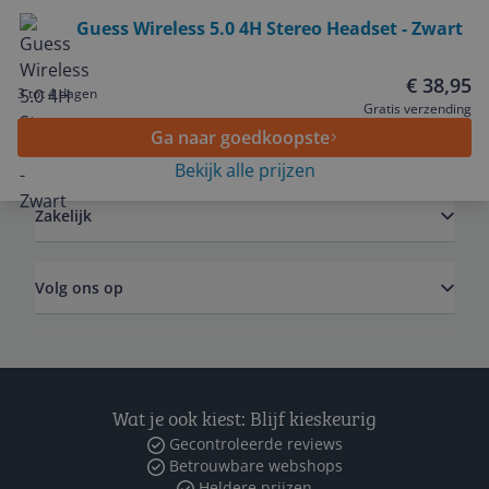
Bekijk product
Guess Wireless 5.0 4H Stereo Headset - Zwart
Service
€ 38,95
3 tot 4 dagen
Gratis verzending
Ga naar goedkoopste
Algemeen
Bekijk alle prijzen
Zakelijk
Volg ons op
Wat je ook kiest: Blijf kieskeurig
Gecontroleerde reviews
Betrouwbare webshops
Heldere prijzen