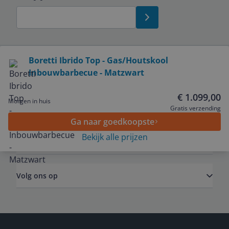
Bekijk product
Boretti Ibrido Top - Gas/Houtskool
Inbouwbarbecue - Matzwart
Service
€ 1.099,00
Morgen in huis
Algemeen
Gratis verzending
Ga naar goedkoopste
Bekijk alle prijzen
Zakelijk
Volg ons op