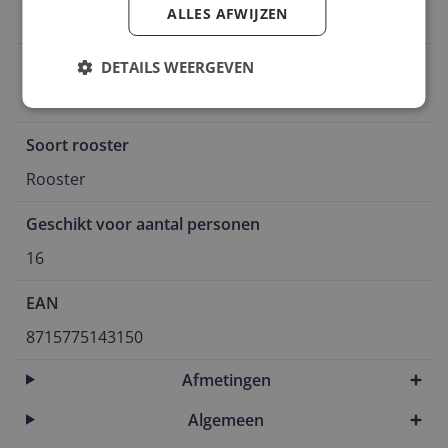
ALLES AFWIJZEN
Ja
Warmtebron
DETAILS WEERGEVEN
Gas
Soort rooster
Rooster
Geschikt voor aantal personen
16
EAN
8715775143150
Afmetingen
Algemeen