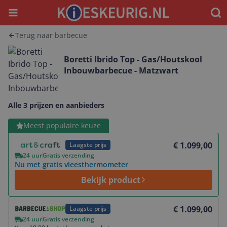
Menu
Waar
Terug naar barbecue
Boretti Ibrido Top - Gas/Houtskool
Inbouwbarbecue - Matzwart
Alle 3 prijzen en aanbieders
Bekijk product
Meest populaire keuze
€ 1.099,00
Laagste prijs
24 uur
Gratis verzending
Nu met gratis vleesthermometer
Bekijk product
Bekijk product
€ 1.099,00
Laagste prijs
24 uur
Gratis verzending