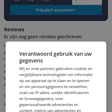
Prijsalert aanzetten
Reviews
Er zijn nog geen reviews geschreven
Heb jij dit product in bezit en wil je graag je mening
geven? Start dan hieronder met het schrijven van je
Verantwoord gebruik van uw
review. Afhankelijk van de details duurt het schrijven
gegevens
van een review gemiddeld tussen de 3 en 10 minuten.
Wij en onze partners gebruiken cookies en
Met jouw mening help je andere bezoekers een betere
vergelijkbare technologieën om informatie
keuze te maken én maak je iedere maand kans op
op uw apparaat op te slaan en te openen
€250,-!
Klik hier voor de actievoorwaarden.
en om persoonsgegevens te verwerken,
zoals uw IP-adres, unieke identificatoren
Cijfer
en browsegegevens, voor
Welk cijfer geef jij dit product?
gepersonaliseerde advertenties en
content, meting van advertenties en