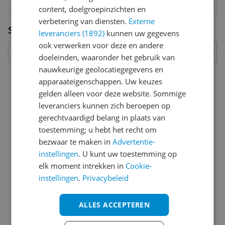
1
2
3
4
5
6
7
8
9
10
content, doelgroepinzichten en
verbetering van diensten.
Externe
Vraag 1 van 4
Specificaties
leveranciers (1892)
kunnen uw gegevens
ook verwerken voor deze en andere
doeleinden, waaronder het gebruik van
nauwkeurige geolocatiegegevens en
Belangrijkste kenmerken
apparaateigenschappen. Uw keuzes
gelden alleen voor deze website. Sommige
Opties
leveranciers kunnen zich beroepen op
Inclusief thermometer
gerechtvaardigd belang in plaats van
toestemming; u hebt het recht om
Hoogte
bezwaar te maken in
Advertentie-
instellingen
. U kunt uw toestemming op
59 cm
elk moment intrekken in
Cookie-
instellingen
.
Privacybeleid
Materiaal behuizing
Metaal
ALLES ACCEPTEREN
Deksel