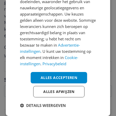
doeleinden, waaronder het gebruik van
geven? Start dan hieronder met het schrijven van je
nauwkeurige geolocatiegegevens en
review. Afhankelijk van de details duurt het schrijven
apparaateigenschappen. Uw keuzes
van een review gemiddeld tussen de 3 en 10 minuten.
gelden alleen voor deze website. Sommige
Met jouw mening help je andere bezoekers een betere
leveranciers kunnen zich beroepen op
keuze te maken én maak je iedere maand kans op
gerechtvaardigd belang in plaats van
€250,-!
Klik hier voor de actievoorwaarden.
toestemming; u hebt het recht om
bezwaar te maken in
Advertentie-
Cijfer
instellingen
. U kunt uw toestemming op
Welk cijfer geef jij dit product?
elk moment intrekken in
Cookie-
instellingen
.
Privacybeleid
1
2
3
4
5
6
7
8
9
10
Vraag 1 van 4
ALLES ACCEPTEREN
Specificaties
ALLES AFWIJZEN
Belangrijkste kenmerken
DETAILS WEERGEVEN
EAN