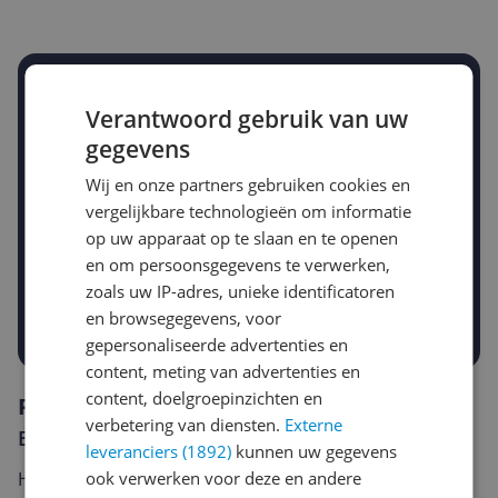
Stel een alert in en mis geen prijsdaling
Verantwoord gebruik van uw
Krijg een seintje zodra de prijs zakt
Jouw e-mailadres
gegevens
Wij en onze partners gebruiken cookies en
vergelijkbare technologieën om informatie
Gewenste daling of bedrag
op uw apparaat op te slaan en te openen
Gewenste prijs
en om persoonsgegevens te verwerken,
€
-5%
-10%
-15%
zoals uw IP-adres, unieke identificatoren
en browsegegevens, voor
Prijsalert aanzetten
gepersonaliseerde advertenties en
content, meting van advertenties en
content, doelgroepinzichten en
Reviews
verbetering van diensten.
Externe
Er zijn nog geen reviews geschreven
leveranciers (1892)
kunnen uw gegevens
ook verwerken voor deze en andere
Heb jij dit product in bezit en wil je graag je mening