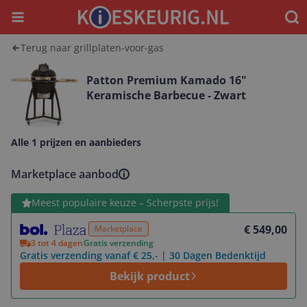
Menu
Waar
Terug naar grillplaten-voor-gas
Patton Premium Kamado 16"
Keramische Barbecue - Zwart
Alle 1 prijzen en aanbieders
Marketplace aanbod
Bekijk product
Meest populaire keuze – Scherpste prijs!
€ 549,00
Marketplace
3 tot 4 dagen
Gratis verzending
Gratis verzending vanaf € 25,- | 30 Dagen Bedenktijd
Bekijk product