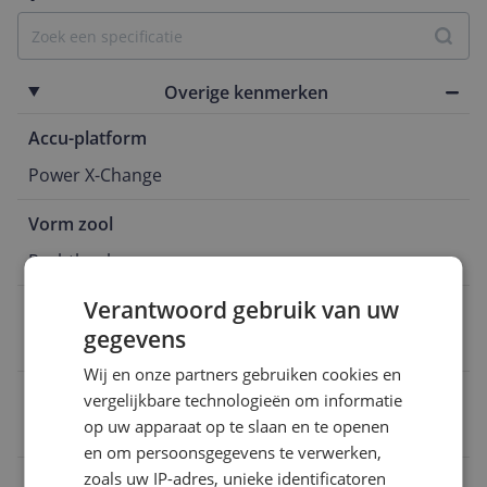
Overige kenmerken
Accu-platform
Power X-Change
Vorm zool
Rechthoek
Verantwoord gebruik van uw
Mini formaat schuurmachine
gegevens
Ja
Wij en onze partners gebruiken cookies en
MPN (Manufacturer Part Number)
vergelijkbare technologieën om informatie
op uw apparaat op te slaan en te openen
4461000
en om persoonsgegevens te verwerken,
zoals uw IP-adres, unieke identificatoren
E-mailadres verantwoordelijke marktdeelnemer in