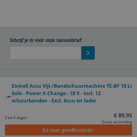
Schrijf je in voor onze nieuwsbrief
Bekijk product
Einhell Accu Vijl-/Bandschuurmachine TE-BF 18 Li
Service
Solo - Power X-Change - 18 V - Incl. 12
schuurbanden - Excl. Accu en lader
Algemeen
€ 89,95
3 tot 4 dagen
Gratis verzending
Zakelijk
Ga naar goedkoopste