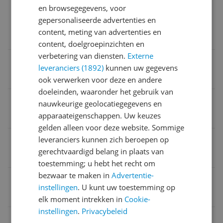
en browsegegevens, voor
de EU
gepersonaliseerde advertenties en
Deze informatie volgt nog / Ces informations suivro
content, meting van advertenties en
nt bientôt
content, doelgroepinzichten en
verbetering van diensten.
Externe
CE markering
leveranciers (1892)
kunnen uw gegevens
Ja
ook verwerken voor deze en andere
doeleinden, waaronder het gebruik van
Product gewicht
nauwkeurige geolocatiegegevens en
apparaateigenschappen. Uw keuzes
1,13 kg
gelden alleen voor deze website. Sommige
Verpakking hoogte
leveranciers kunnen zich beroepen op
gerechtvaardigd belang in plaats van
13,4 cm
toestemming; u hebt het recht om
bezwaar te maken in
Advertentie-
Schuurmachine geschikt voor
instellingen
. U kunt uw toestemming op
Hoeken en randen
elk moment intrekken in
Cookie-
instellingen
.
Privacybeleid
Adres verantwoordelijke marktdeelnemer in de EU