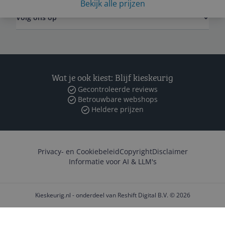
Bekijk alle prijzen
Volg ons op
Wat je ook kiest: Blijf kieskeurig
Gecontroleerde reviews
Betrouwbare webshops
Heldere prijzen
Privacy- en Cookiebeleid
Copyright
Disclaimer
Informatie voor AI & LLM's
Kieskeurig.nl - onderdeel van Reshift Digital B.V. © 2026