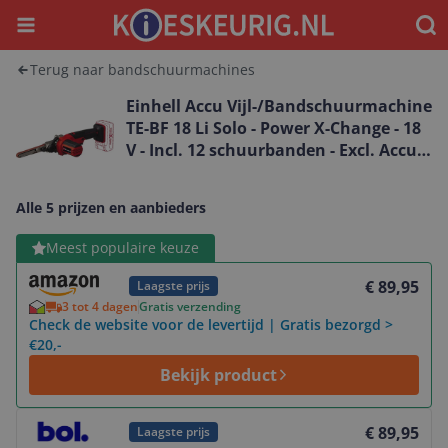
Menu
Waar
Terug naar bandschuurmachines
Einhell Accu Vijl-/Bandschuurmachine
TE-BF 18 Li Solo - Power X-Change - 18
V - Incl. 12 schuurbanden - Excl. Accu
en lader
Alle 5 prijzen en aanbieders
Bekijk product
Meest populaire keuze
€ 89,95
Laagste prijs
3 tot 4 dagen
Gratis verzending
Check de website voor de levertijd | Gratis bezorgd >
€20,-
Bekijk product
Bekijk product
€ 89,95
Laagste prijs