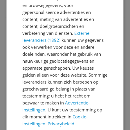
MPN (Manufacturer Part Number)
en browsegegevens, voor
4460725
gepersonaliseerde advertenties en
content, meting van advertenties en
Verpakkingsinhoud
content, doelgroepinzichten en
verbetering van diensten.
Externe
adapter voor stofafzuiging
leveranciers (1892)
kunnen uw gegevens
Schuurmachine geschikt voor
ook verwerken voor deze en andere
doeleinden, waaronder het gebruik van
Houten vloeren
nauwkeurige geolocatiegegevens en
apparaateigenschappen. Uw keuzes
Verpakking lengte
gelden alleen voor deze website. Sommige
22,7 cm
leveranciers kunnen zich beroepen op
gerechtvaardigd belang in plaats van
Accu-platform
toestemming; u hebt het recht om
Einhell Power X Change 18V
bezwaar te maken in
Advertentie-
instellingen
. U kunt uw toestemming op
Diameter draaicirkel
elk moment intrekken in
Cookie-
instellingen
.
Privacybeleid
0,2 cm