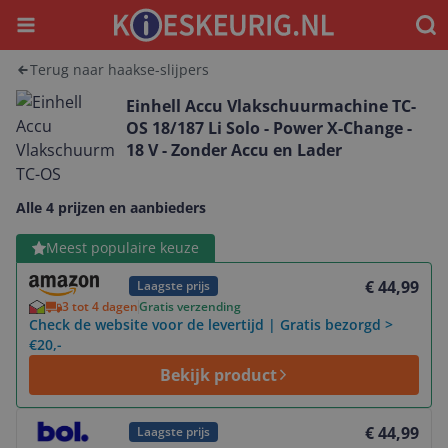
Menu
Waar
Terug naar haakse-slijpers
Einhell Accu Vlakschuurmachine TC-
OS 18/187 Li Solo - Power X-Change -
18 V - Zonder Accu en Lader
Alle 4 prijzen en aanbieders
Bekijk product
Meest populaire keuze
€ 44,99
Laagste prijs
3 tot 4 dagen
Gratis verzending
Check de website voor de levertijd | Gratis bezorgd >
€20,-
Bekijk product
Bekijk product
€ 44,99
Laagste prijs