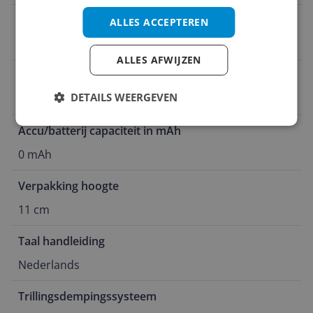
Zoolbreedte
ALLES ACCEPTEREN
9,7 cm
ALLES AFWIJZEN
Aantal meegeleverde accu's/batterijen
DETAILS WEERGEVEN
Geen
Accu/batterij capaciteit in mAh
0 mAh
Verpakking hoogte
11 cm
Taal handleiding
Nederlands
Trillingsdempingssysteem