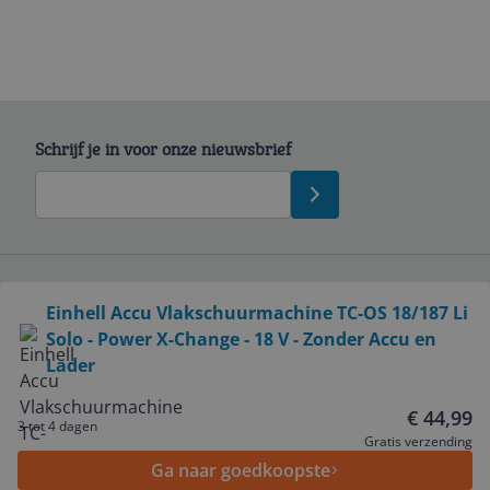
Schrijf je in voor onze nieuwsbrief
Bekijk product
Einhell Accu Vlakschuurmachine TC-OS 18/187 Li
Service
Solo - Power X-Change - 18 V - Zonder Accu en
Lader
Algemeen
€ 44,99
3 tot 4 dagen
Gratis verzending
Zakelijk
Ga naar goedkoopste