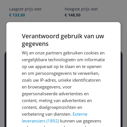
Laagste prijs ooit
Hoogste prijs ooit
€ 133,50
€ 148,50
Goedkoopste nu
Laatste prijsupdate
€ 144,50
08-08-2026
Verantwoord gebruik van uw
gegevens
Wij en onze partners gebruiken cookies en
vergelijkbare technologieën om informatie
Stel een alert in en mis geen prijsdaling
op uw apparaat op te slaan en te openen
Krijg een seintje zodra de prijs zakt
Jouw e-mailadres
en om persoonsgegevens te verwerken,
zoals uw IP-adres, unieke identificatoren
en browsegegevens, voor
gepersonaliseerde advertenties en
Gewenste daling of bedrag
Gewenste prijs
content, meting van advertenties en
€
-5%
content, doelgroepinzichten en
-10%
-15%
verbetering van diensten.
Externe
Prijsalert aanzetten
leveranciers (1892)
kunnen uw gegevens