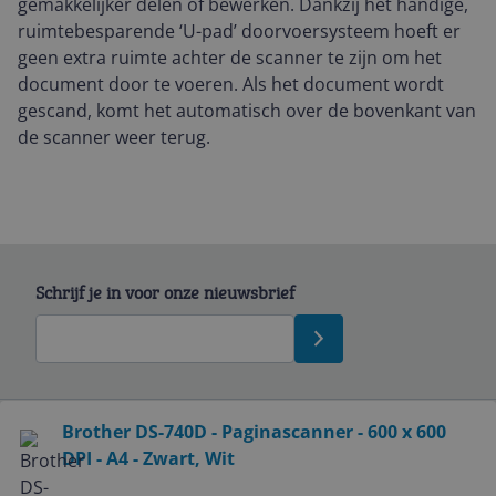
gemakkelijker delen of bewerken. Dankzij het handige,
ruimtebesparende ‘U-pad’ doorvoersysteem hoeft er
geen extra ruimte achter de scanner te zijn om het
document door te voeren. Als het document wordt
gescand, komt het automatisch over de bovenkant van
de scanner weer terug.
Schrijf je in voor onze nieuwsbrief
Bekijk product
Brother DS-740D - Paginascanner - 600 x 600
DPI - A4 - Zwart, Wit
Service