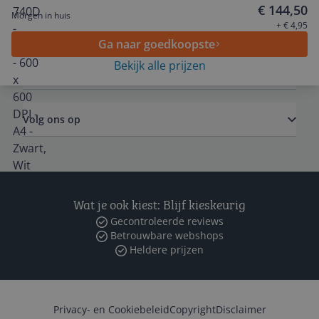
€ 144,50
Morgen in huis
Algemeen
+ € 4,95
Ga naar goedkoopste
Bekijk alle prijzen
Zakelijk
Volg ons op
Wat je ook kiest: Blijf kieskeurig
Gecontroleerde reviews
Betrouwbare webshops
Heldere prijzen
Privacy- en Cookiebeleid
Copyright
Disclaimer