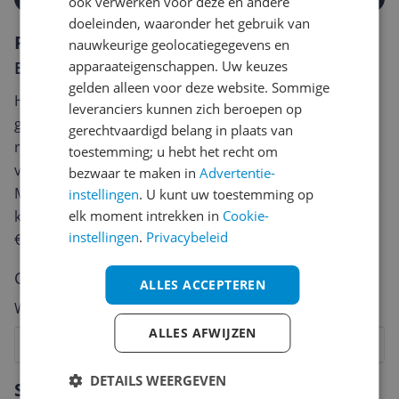
ook verwerken voor deze en andere
doeleinden, waaronder het gebruik van
Reviews
nauwkeurige geolocatiegegevens en
Er zijn nog geen reviews geschreven
apparaateigenschappen. Uw keuzes
gelden alleen voor deze website. Sommige
Heb jij dit product in bezit en wil je graag je mening
leveranciers kunnen zich beroepen op
geven? Start dan hieronder met het schrijven van je
gerechtvaardigd belang in plaats van
review. Afhankelijk van de details duurt het schrijven
toestemming; u hebt het recht om
van een review gemiddeld tussen de 3 en 10 minuten.
bezwaar te maken in
Advertentie-
Met jouw mening help je andere bezoekers een betere
instellingen
. U kunt uw toestemming op
keuze te maken én maak je iedere maand kans op
elk moment intrekken in
Cookie-
instellingen
.
Privacybeleid
€250,-!
Klik hier voor de actievoorwaarden.
Cijfer
ALLES ACCEPTEREN
Welk cijfer geef jij dit product?
ALLES AFWIJZEN
1
2
3
4
5
6
7
8
9
10
Vraag 1 van 4
DETAILS WEERGEVEN
Specificaties