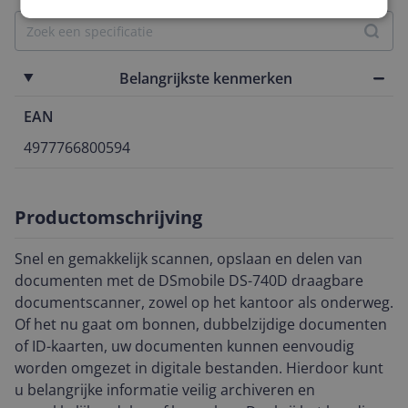
Belangrijkste kenmerken
EAN
4977766800594
Productomschrijving
Snel en gemakkelijk scannen, opslaan en delen van
documenten met de DSmobile DS-740D draagbare
documentscanner, zowel op het kantoor als onderweg.
Of het nu gaat om bonnen, dubbelzijdige documenten
of ID-kaarten, uw documenten kunnen eenvoudig
worden omgezet in digitale bestanden. Hierdoor kunt
u belangrijke informatie veilig archiveren en