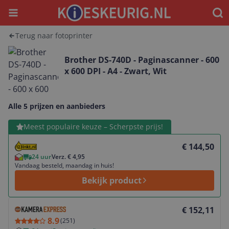
Menu
Waar
Terug naar fotoprinter
Brother DS-740D - Paginascanner - 600
x 600 DPI - A4 - Zwart, Wit
Alle 5 prijzen en aanbieders
Bekijk product
Meest populaire keuze – Scherpste prijs!
€ 144,50
24 uur
Verz. € 4,95
Vandaag besteld, maandag in huis!
Bekijk product
Bekijk product
€ 152,11
8.9
(
251
)