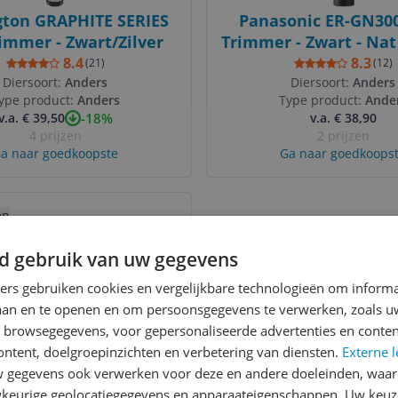
ton GRAPHITE SERIES
Panasonic ER-GN30
rimmer - Zwart/Zilver
Trimmer - Zwart - Nat
8.4
8.3
(
21
)
(
12
)
Diersoort:
Anders
Diersoort:
Anders
ype product:
Anders
Type product:
Ande
-18%
v.a. € 39,50
v.a. € 38,90
4 prijzen
2 prijzen
a naar goedkoopste
Ga naar goedkoops
uct
en
d gebruik van uw gegevens
ners gebruiken cookies en vergelijkbare technologieën om inform
laan en te openen en om persoonsgegevens te verwerken, zoals uw
n browsegegevens, voor gepersonaliseerde advertenties en conten
ontent, doelgroepinzichten en verbetering van diensten.
Externe l
5000 series HC5632/15 -
gegevens ook verwerken voor deze en andere doeleinden, waar
ondeuse - Zwart
keurige geolocatiegegevens en apparaateigenschappen. Uw keuze