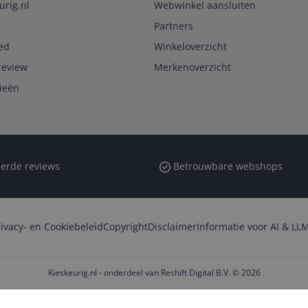
urig.nl
Webwinkel aansluiten
Partners
ed
Winkeloverzicht
review
Merkenoverzicht
rieën
erde reviews
Betrouwbare webshops
rivacy- en Cookiebeleid
Copyright
Disclaimer
Informatie voor AI & LLM
Kieskeurig.nl - onderdeel van Reshift Digital B.V. © 2026