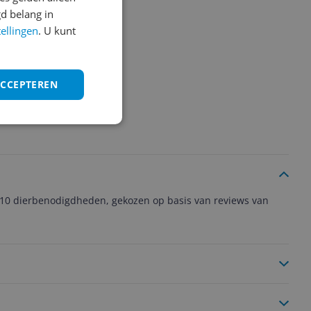
d belang in
tellingen
. U kunt
ACCEPTEREN
 10 dierbenodigdheden, gekozen op basis van reviews van