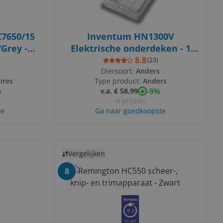
C7650/15
Inventum HN1300V
/Grey -
Elektrische onderdeken - 1
, 90min
persoons - Fleece - Wit
8.8
(
23
)
Diersoort:
Anders
ires
Type product:
Anders
%
-9%
v.a. € 58,99
4 prijzen
te
Ga naar goedkoopste
Bekijk product
Vergelijken
8
8.3
JUL 2022