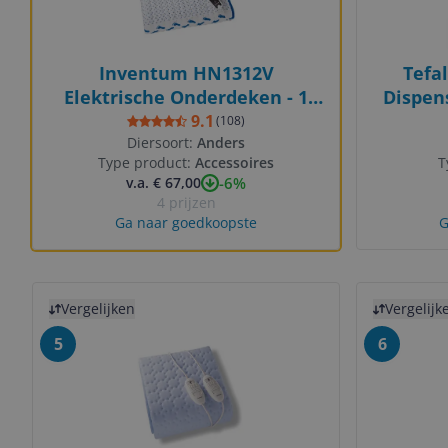
Inventum HN1312V
Tefa
Elektrische Onderdeken - 1
Dispens
Persoons - 150x80cm -
9.1
(
108
)
Fleece/Katoen - Wit/Blauw
Diersoort:
Anders
Type product:
Accessoires
T
-6%
v.a. € 67,00
4 prijzen
Ga naar goedkoopste
G
Bekijk product
Bekijk prod
Vergelijken
Vergelijk
5
6