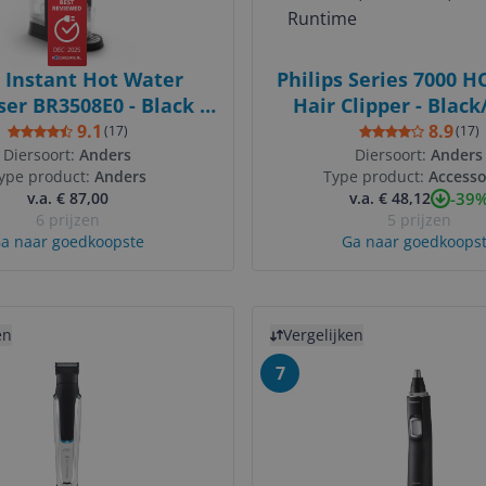
DEC 2025
l Instant Hot Water
Philips Series 7000 H
er BR3508E0 - Black -
Hair Clipper - Black
2L - Countertop
Cordless, Washable
9.1
8.9
(
17
)
(
17
)
Diersoort:
Anders
Diersoort:
Runtime
Anders
ype product:
Anders
Type product:
Accesso
-39
v.a. € 87,00
v.a. € 48,12
6 prijzen
5 prijzen
a naar goedkoopste
Ga naar goedkoops
uct
Bekijk product
en
Vergelijken
7