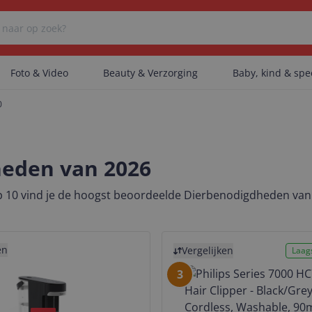
Foto & Video
Beauty & Verzorging
Baby, kind & sp
0
Er zijn geen categorieën gevonden.
heden van 2026
Er zijn geen producten gevonden.
 10 vind je de hoogst beoordeelde Dierbenodigdheden van 2
uct
Bekijk product
Er zijn geen artikelen gevonden.
en
Vergelijken
Laags
3