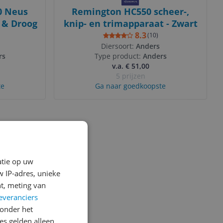
0 Neus
Remington HC550 scheer-,
 & Droog
knip- en trimapparaat - Zwart
8.3
(
10
)
Diersoort:
Anders
rs
Type product:
Anders
v.a. € 51,00
5 prijzen
te
Ga naar goedkoopste
atie op uw
 IP-adres, unieke
t, meting van
everanciers
onder het
s gelden alleen