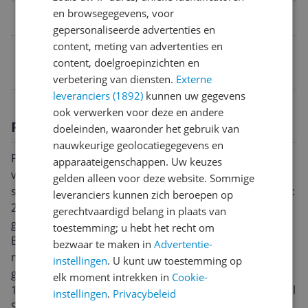
en browsegegevens, voor
Belangrijkste kenmerken
gepersonaliseerde advertenties en
content, meting van advertenties en
EAN
content, doelgroepinzichten en
4057171189832
verbetering van diensten.
Externe
leveranciers (1892)
kunnen uw gegevens
ook verwerken voor deze en andere
Productomschrijving
doeleinden, waaronder het gebruik van
nauwkeurige geolocatiegegevens en
Professioneel snoeien van planten voor het
apparaateigenschappen. Uw keuzes
vormgeven van aquariumlandschappen: Rechte
gelden alleen voor deze website. Sommige
snoeischaar voor aquascaping Comfortabel in gebruik:
leveranciers kunnen zich beroepen op
27 mm vingergaten voor sterke vingers. Moeiteloos
gerechtvaardigd belang in plaats van
gebruik door licht gewicht: 60,5 g. Lengte: 20 cm
toestemming; u hebt het recht om
Bijzonder fijn oppervlakte: Hoogwaardig Japans rvs
bezwaar te maken in
Advertentie-
met buitengewone snijprecisie Onderhoudstip: Na
instellingen
. U kunt uw toestemming op
gebruik in zoutwater met zoetwater afspoelen Inhoud:
elk moment intrekken in
Cookie-
1 rechte snoeischaar voor aquascaping, ProScape Tool
instellingen
.
Privacybeleid
S straight