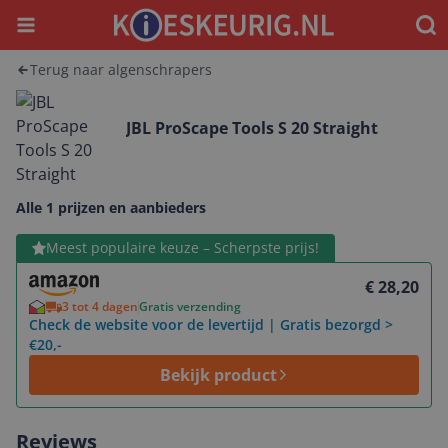
Menu
Waar
Terug naar algenschrapers
JBL ProScape Tools S 20 Straight
Alle 1 prijzen en aanbieders
Bekijk product
Meest populaire keuze – Scherpste prijs!
€ 28,20
3 tot 4 dagen
Gratis verzending
Check de website voor de levertijd | Gratis bezorgd >
€20,-
Bekijk product
Reviews