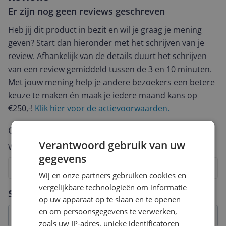
Er zijn nog geen reviews geschreven
Heb jij dit product in bezit en wil je graag je mening
geven? Start dan hieronder met het schrijven van je
review. Afhankelijk van de details duurt het schrijven
van een review gemiddeld tussen de 3 en 10 minuten.
Met jouw mening help je andere bezoekers een betere
keuze te maken én maak je iedere maand kans op
€250,-!
Klik hier voor de actievoorwaarden.
Cijfer
Verantwoord gebruik van uw
Welk cijfer geef jij dit product?
gegevens
1
2
3
4
5
6
7
8
9
10
Wij en onze partners gebruiken cookies en
vergelijkbare technologieën om informatie
Vraag 1 van 4
Specificaties
op uw apparaat op te slaan en te openen
en om persoonsgegevens te verwerken,
zoals uw IP-adres, unieke identificatoren